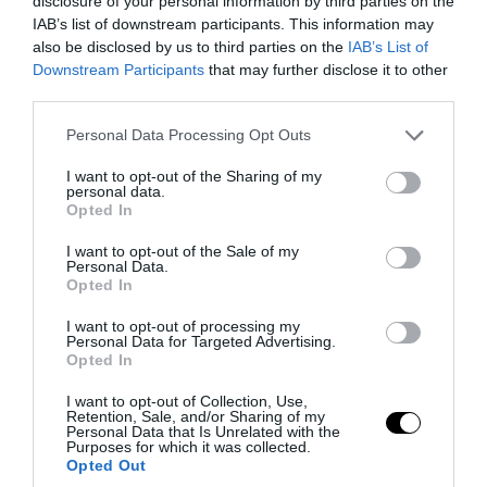
disclosure of your personal information by third parties on the
IAB’s list of downstream participants. This information may
also be disclosed by us to third parties on the
IAB’s List of
Downstream Participants
that may further disclose it to other
third parties.
PRONEWS.GR /
ΕΣΩΤΕΡΙΚΗ ΑΣΦΑΛΕΙΑ
Please note that this website/app uses one or more Google
Personal Data Processing Opt Outs
services and may gather and store information including but
Αναστάτωση κοντά στο ΑΧΕΠΑ:
not limited to your visit or usage behaviour. You may click to
I want to opt-out of the Sharing of my
personal data.
«Καταδρομική» κρανοφόρων μετά την
grant or deny consent to Google and its third-party tags to
Opted In
use your data for below specified purposes in below Google
καταδίωξη μαύρου ΙΧ σε λευκό όχημα
consent section.
I want to opt-out of the Sale of my
(βίντεο)
Personal Data.
Opted In
10.08.2026 | 08:07
I want to opt-out of processing my
Personal Data for Targeted Advertising.
Opted In
I want to opt-out of Collection, Use,
Retention, Sale, and/or Sharing of my
Personal Data that Is Unrelated with the
Purposes for which it was collected.
Opted Out