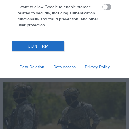
I want to allow Google to enable storage
related to security, including authentication
functionality and fraud prevention, and other
user protection.
PRONEWS.GR /
ΕΝΟΠΛΕΣ ΣΥΓΚΡΟΥΣΕΙΣ
Οι Ρώσοι κτύπησαν με drones και
κατευθυνόμενες βόμβες το Σούμι: Στις
CONFIRM
φλόγες ουκρανικές ενεργειακές
εγκαταστάσεις
Data Deletion
Data Access
Privacy Policy
10.08.2026 | 06:52