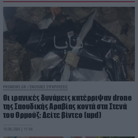
PRONEWS.GR /
ΕΝΟΠΛΕΣ ΣΥΓΚΡΟΥΣΕΙΣ
Οι ιρανικές δυνάμεις κατέρριψαν drone
της Σαουδικής Αραβίας κοντά στα Στενά
του Ορμούζ: Δείτε βίντεο (upd)
10.08.2026 | 11:04