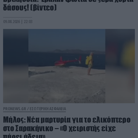
δάσους! (βίντεο)
09.08.2026 | 22:03
PRONEWS.GR /
ΕΣΩΤΕΡΙΚΗ ΑΣΦΑΛΕΙΑ
Μήλος: Νέα μαρτυρία για το ελικόπτερο
στο Σαρακήνικο – «Ο χειριστής είχε
πάρει άδεια»