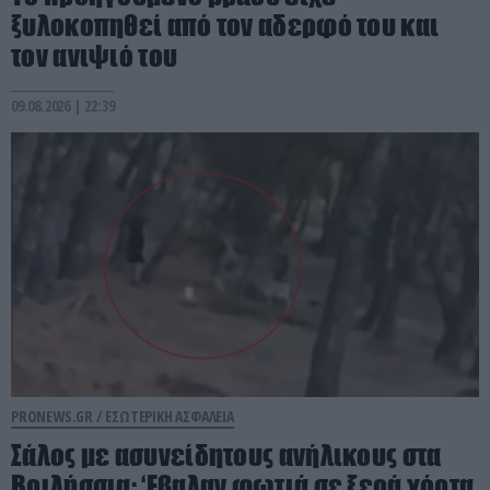
ξυλοκοπηθεί από τον αδερφό του και
τον ανιψιό του
09.08.2026 | 22:39
PRONEWS.GR /
ΕΣΩΤΕΡΙΚΗ ΑΣΦΑΛΕΙΑ
Σάλος με ασυνείδητους ανήλικους στα
Βριλήσσια: ‘Εβαλαν φωτιά σε ξερά χόρτα