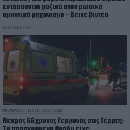
εντάσσονται μαζικά στον ρωσικό
αμυντικό μηχανισμό – Δείτε βίντεο
09.08.2026 | 22:50
PRONEWS.GR /
ΕΣΩΤΕΡΙΚΗ ΑΣΦΑΛΕΙΑ
Νεκρός 66χρονος Γερμανός στις Σέρρες:
To προηγούμενο βράδυ είχε