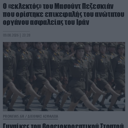
Ο «εκλεκτός» του Μασούντ Πεζεσκιάν
που ορίστηκε επικεφαλής του ανώτατου
οργάνου ασφαλείας του Ιράν
09.08.2026 | 23:28
PRONEWS.GR /
ΔΙΕΘΝΗΣ ΑΣΦΑΛΕΙΑ
Γυναίκες του βορειοκορεατικού Στρατού