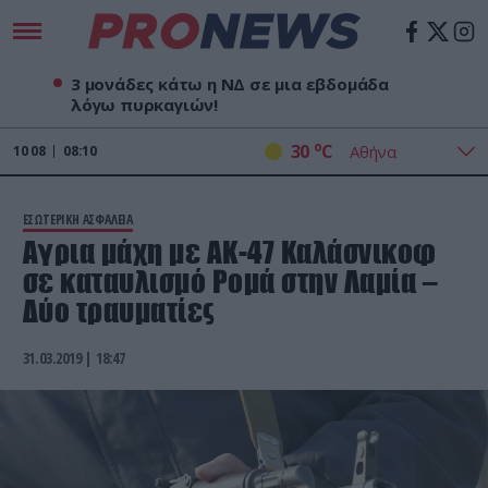
3 μονάδες κάτω η ΝΔ σε μια εβδομάδα
λόγω πυρκαγιών!
o
30
C
10
08
08:10
ΕΣΩΤΕΡΙΚΗ ΑΣΦΑΛΕΙΑ
Αγρια μάχη με ΑΚ-47 Καλάσνικοφ
σε καταυλισμό Ρομά στην Λαμία –
Δύο τραυματίες
31.03.2019 | 18:47