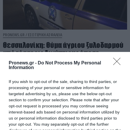
PRONEWS.GR /
ΕΣΩΤΕΡΙΚΗ ΑΣΦΑΛΕΙΑ
Θεσσαλονίκη: Θύμα άγριου ξυλοδαρμού
από τέσσερις Αιγύπτιους έπεσε
19χρονος – Επιχείρησαν να τον
Pronews.gr -
Do Not Process My Personal
Information
ληστέψουν
If you wish to opt-out of the sale, sharing to third parties, or
10.08.2026 | 08:50
processing of your personal or sensitive information for
targeted advertising by us, please use the below opt-out
section to confirm your selection. Please note that after your
opt-out request is processed you may continue seeing
interest-based ads based on personal information utilized by
us or personal information disclosed to third parties prior to
your opt-out. You may separately opt-out of the further