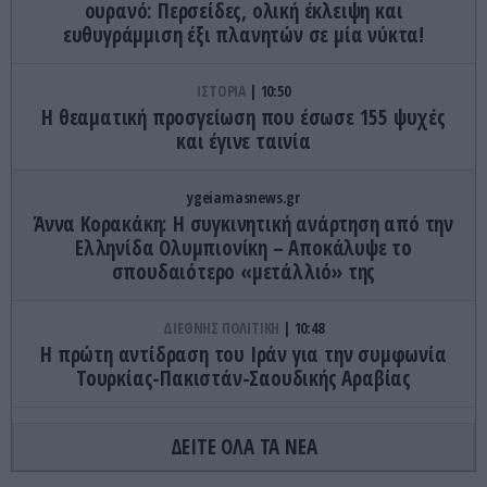
ουρανό: Περσείδες, ολική έκλειψη και
ευθυγράμμιση έξι πλανητών σε μία νύκτα!
ΙΣΤΟΡΙΑ
10:50
Η θεαματική προσγείωση που έσωσε 155 ψυχές
και έγινε ταινία
ygeiamasnews.gr
Άννα Κορακάκη: Η συγκινητική ανάρτηση από την
Ελληνίδα Ολυμπιονίκη – Αποκάλυψε το
σπουδαιότερο «μετάλλιό» της
ΔΙΕΘΝΗΣ ΠΟΛΙΤΙΚΗ
10:48
H πρώτη αντίδραση του Ιράν για την συμφωνία
Τουρκίας-Πακιστάν-Σαουδικής Αραβίας
PROVOCATEUR
10:48
ΔΕΙΤΕ ΟΛΑ ΤΑ ΝΕΑ
Α.Τσίπρας: «Σήμερα όχι μόνο ξέρω τι θέλω αλλά
και πώς να το κάνω» – Σκληρή κριτική στην