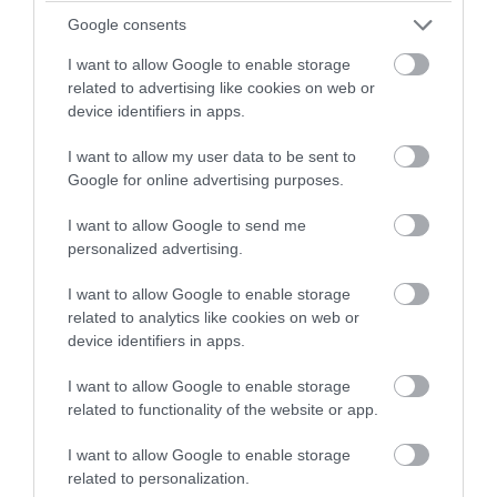
Google consents
I want to allow Google to enable storage
related to advertising like cookies on web or
device identifiers in apps.
PRONEWS.GR /
ΔΙΕΘΝΗΣ ΑΣΦΑΛΕΙΑ
I want to allow my user data to be sent to
Νιου Τζέρσεϊ: Μαχητικά F-16 αναχαίτισαν
Google for online advertising purposes.
δύο πολιτικά αεροσκάφη κοντά σε
I want to allow Google to send me
γκολφ κλαμπ του Ν.Τραμπ!
personalized advertising.
10.08.2026 | 08:07
I want to allow Google to enable storage
related to analytics like cookies on web or
device identifiers in apps.
I want to allow Google to enable storage
related to functionality of the website or app.
I want to allow Google to enable storage
related to personalization.