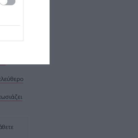
λάνο,
ΠΑΡΑΣΚΗΝΙΟ
22:10
Ο Ενές Καντέρ δήλωσε συμμετοχή
για να αγωνιστεί στο γυναικείο
η Ελλάδα
NBA και προκάλεσε αντιδράσεις
(φώτο)
ΕΣΩΤΕΡΙΚΗ ΑΣΦΑΛΕΙΑ
22:05
Πόρτο Γερμενό: Σκύλος γύρισε
νη
σοβαρά τραυματισμένος στο
σπίτι που τον φρόντιζαν μία
εβδομάδα μετά τη φωτιά (φώτο)
ελεύθερο
ΚΥΠΡΟΣ
22:04
πωσιάζει
Μοναχός στην Πάφο επιτέθηκε με
μαχαίρι και τραυμάτισε δύο
άτομα
άθετε
ΕΣΩΤΕΡΙΚΗ ΑΣΦΑΛΕΙΑ
21:55