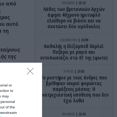
ιν από
ΚΟΣΜΟΣ
23:22
Λάθος των βρετανικών Αρχών
ή
άφησε 40χρονο ημιτυφλό
προς
ελεύθερο να βιάσει και να
ου αυτό
σκοτώσει δύο ιερόδουλες
ά τη
CELEBRITIES
23:09
Αειθαλής η Ελίζαμπεθ Χάρλεϊ:
εταίρους
Ποζάρει με μαγιό και
ής της
εντυπωσιάζει στα 61 της (φωτο)
α
X-FILES
23:02
Το μυστήριο με τους άνδρες που
βρέθηκαν νεκροί φορώντας
sonal or
παράξενες μάσκες: Η
ection to
ανατριχιαστική υπόθεση που δεν
ou may
έχει λυθεί
 personal
out of the
 downstream
ΚΟΣΜΟΣ
22:53