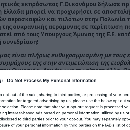
ητικός εκπρόσωπος Γ.Οικονόμου δήλωσε πρ
 η Ελλάδα μπορεί να προχωρήσει σε αποστολ
ών αεροσκαφών και πιλότων στην Πολωνία 
 της ουκρανικής αεράμυνας σε περίπτωση π
τεί από τους Υπουργούς Άμυνας της Ε.Ε. κατ
 συνεδρίαση!
μας είναι πλήρως ευθυγραμμισμένη με τους 
 συμμάχους της στην αντιμετώπιση της εισβολ
την Ουκρανία. Δεν έχω να πω τίποτε άλλο. Θ
υμε την συνεδρίαση και αντίστοιχα θα
r -
Do Not Process My Personal Information
ηθούμε
», σημείωσε.
to opt-out of the sale, sharing to third parties, or processing of your per
formation for targeted advertising by us, please use the below opt-out s
r selection. Please note that after your opt-out request is processed y
eing interest-based ads based on personal information utilized by us or
disclosed to third parties prior to your opt-out. You may separately opt-
losure of your personal information by third parties on the IAB’s list of