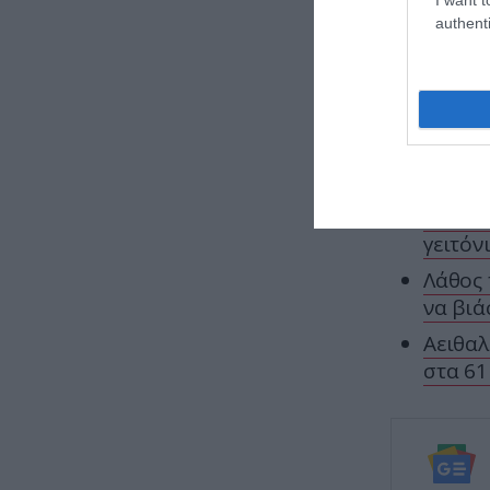
Φραντσίσκ
authenti
Αλεξανδρο
Μαζί με τ
με βασικ
ΕΙΔΗΣΕΙΣ 
Σάλος 
γειτόν
Λάθος 
να βιά
Αειθαλ
στα 61