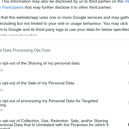
. This information may also be disclosed by us to third parties on the
IA
Participants
that may further disclose it to other third parties.
 that this website/app uses one or more Google services and may gath
including but not limited to your visit or usage behaviour. You may click 
 to Google and its third-party tags to use your data for below specifi
ogle consent section.
l Data Processing Opt Outs
o opt-out of the Sharing of my personal data.
In
ται ότι χθες ο Βλαντιμίρ Πούτιν διέταξε τη
ή τριάδα” στρατηγικών όπλων να τεθεί σε ε
o opt-out of the Sale of my Personal Data.
In
 ετοιμότητας προκειμένου να υποστηρίξουν 
ές δυνάμεις.
to opt-out of processing my Personal Data for Targeted
ing.
In
 δόθηκε στην διάρκεια της συνομιλιών του 
 με ανώτατους αξιωματούχους της κυβέρνησ
o opt-out of Collection, Use, Retention, Sale, and/or Sharing
ersonal Data that Is Unrelated with the Purposes for which it
ίξεις που υπήρξαν στον τομέα των κυρώσεων 
lected.