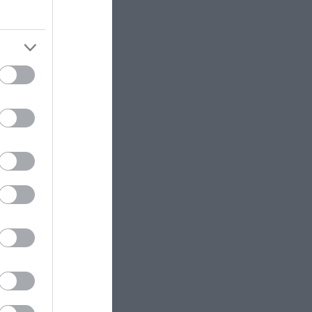
ότι είναι έτοιμο το φαγητό της
του
ΔΙΕΘΝΗΣ ΠΟΛΙΤΙΚΗ
22:23
ΗΠΑ: Η Γερουσία ενέκρινε νέο
πακέτο κυρώσεων κατά της
δο
Ρωσίας
ικής
κόμα και
ΚΟΣΜΟΣ
22:21
ού
Κλιφ Λάιονς Ντόμπι: Δραπέτευσε
χουμε
ο καταδικασμένος παιδοβιαστής
στη Σκωτία – Οι οδηγίες των
 την
Αρχών προς τους πολίτες
το
ΚΑΙΡΟΣ
22:14
Όχι δεν είναι Al: Κεραυνός
 όπλα
άστραψε και «χτύπησε» ουράνιο
τόξο – Δείτε φωτογραφία από το
Α και
εντυπωσιακό φαινόμενο
ν