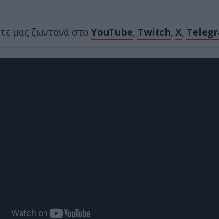
ίτε μας ζωντανά στο
YouTube
,
Twitch
,
X
,
Teleg