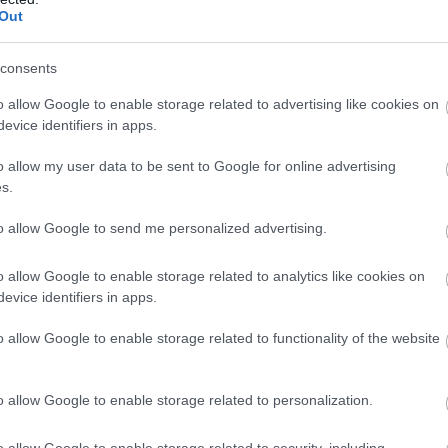
ρικής της Δύσης έναντι της Ρωσίας ή όπως
Out
κε μετά τα «επιθετικά σχόλια» των χωρών 
consents
o allow Google to enable storage related to advertising like cookies on
ται ότι σ
ε υψηλό, αλλά όχι στο ανώτατο, επίπε
evice identifiers in apps.
τας τέθηκαν από προχθές οι δυνάμεις της πυρην
 της Ρωσίας, χερσαίες, ναυτικές και εναέριες, α
o allow my user data to be sent to Google for online advertising
s.
ιιγκραντ: Όπως αναφέραν τότε πηγές του ρωσικ
ου Άμυνας από την Μόσχα στο defencenet.ru «
Έ
to allow Google to send me personalized advertising.
 ετοιμότητα σε όλο το επίπεδο των ενόπλων
 για να αντιμετωπίσουμε τις προκλήσεις για
o allow Google to enable storage related to analytics like cookies on
 της χώρας και όταν λέμε σε όλα τα επίπεδα, 
evice identifiers in apps.
ε απόλυτα»
o allow Google to enable storage related to functionality of the website
ωσία είναι έτοιμη να εξαπολύσει 6.500 πυρηνικά
ρούς της και έχουν κλειδώσει 300 στόχοι σε ΗΠ
o allow Google to enable storage related to personalization.
έα Υόρκη, Ουάσιγκτον, Σικάγο, Λος Άντζελες, Σα
o allow Google to enable storage related to security, including