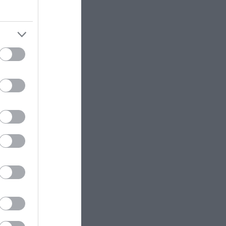
σεναλ