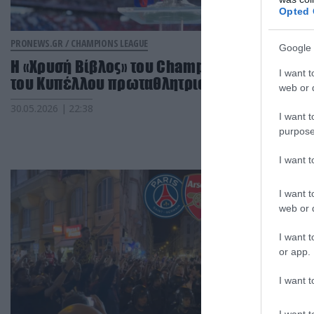
Opted 
PRONEWS.GR /
CHAMPIONS LEAGUE
Google 
Η «Χρυσή Βίβλος» του Champions League και
I want t
του Κυπέλλου πρωταθλητριών
web or d
30.05.2026 | 22:38
I want t
purpose
I want 
I want t
web or d
I want t
or app.
I want t
I want t