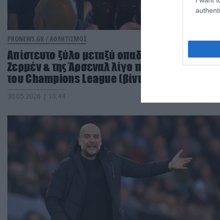
authenti
PRONEWS.GR /
ΑΘΛΗΤΙΣΜΟΣ
Απίστευτο ξύλο μεταξύ οπαδών της Παρί Σεν
Ζερμέν & της Άρσεναλ λίγο πριν τον τελικό
του Champions League (βίντεο)
30.05.2026 | 10:44