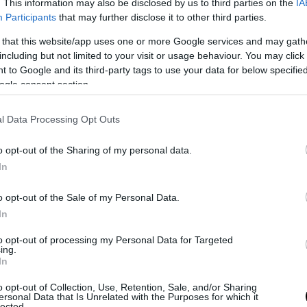
. This information may also be disclosed by us to third parties on the
IA
Participants
that may further disclose it to other third parties.
PRONEWS.GR /
CHAMPIONS LEAGUE
 that this website/app uses one or more Google services and may gath
including but not limited to your visit or usage behaviour. You may click 
Βίντεο: Οπαδοί της Παρί Σεν Ζερμέν
 to Google and its third-party tags to use your data for below specifi
πανηγυρίζουν στη γαλλική πρωτεύουσα
ogle consent section.
την κατάκτηση του Champions League!
30.05.2026 | 22:56
l Data Processing Opt Outs
o opt-out of the Sharing of my personal data.
In
o opt-out of the Sale of my Personal Data.
In
to opt-out of processing my Personal Data for Targeted
ing.
In
o opt-out of Collection, Use, Retention, Sale, and/or Sharing
ersonal Data that Is Unrelated with the Purposes for which it
lected.