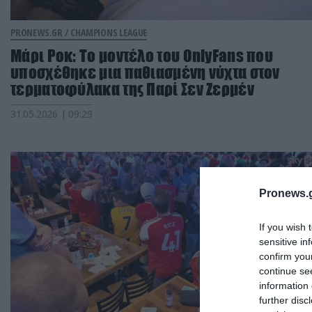
PRONEWS.GR /
CHAMPIONS LEAGUE
Μάρι Ροκ: Το μοντέλο του ΟnlyFans που
υποσχέθηκε μια παθιασμένη νύχτα στον
τερματοφύλακα της Παρί Σεν Ζερμέν
31.05.2026 | 09:29
Pronews.g
If you wish 
sensitive in
confirm you
continue se
information 
further disc