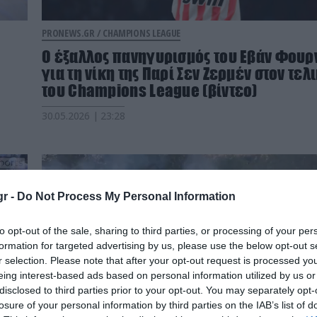
PRONEWS.GR /
CHAMPIONS LEAGUE
Ο έξαλλος πανηγυρισμός του Εβάν Φουρ
για τη νίκη της Παρί Σεν Ζερμέν στον τελ
του Champions League (βίντεο)
30.05.2026 | 23:28
r -
Do Not Process My Personal Information
to opt-out of the sale, sharing to third parties, or processing of your per
formation for targeted advertising by us, please use the below opt-out s
r selection. Please note that after your opt-out request is processed y
eing interest-based ads based on personal information utilized by us or
disclosed to third parties prior to your opt-out. You may separately opt-
losure of your personal information by third parties on the IAB’s list of