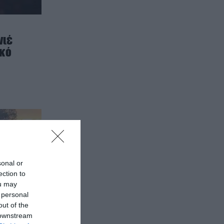
νιέ
ικό
sonal or
ection to
ou may
 personal
out of the
 downstream