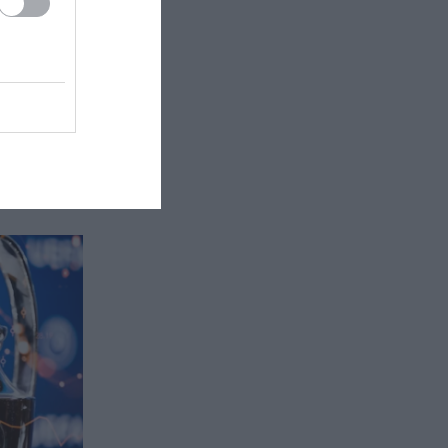
πει
ταρ