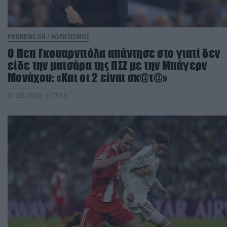
PRONEWS.GR /
ΑΘΛΗΤΙΣΜΟΣ
Ο Πεπ Γκουαρντιόλα απάντησε στο γιατί δεν
είδε την ματσάρα της ΠΣΖ με την Μπάγερν
Μονάχου: «Και οι 2 είναι σκ@τ@»
01.05.2026 | 17:53