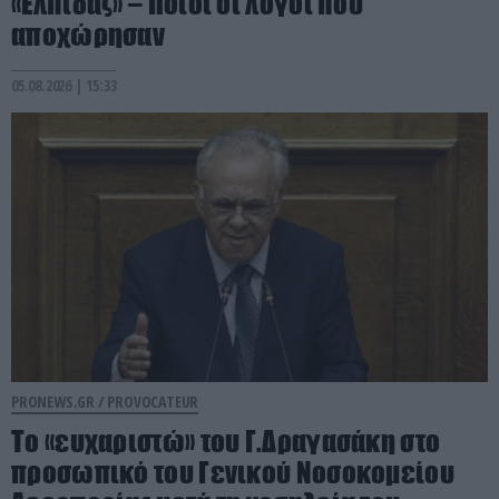
«Ελπίδας» – Ποιοι οι λόγοι που
αποχώρησαν
05.08.2026 | 15:33
PRONEWS.GR /
PROVOCATEUR
Το «ευχαριστώ» του Γ.Δραγασάκη στο
προσωπικό του Γενικού Νοσοκομείου