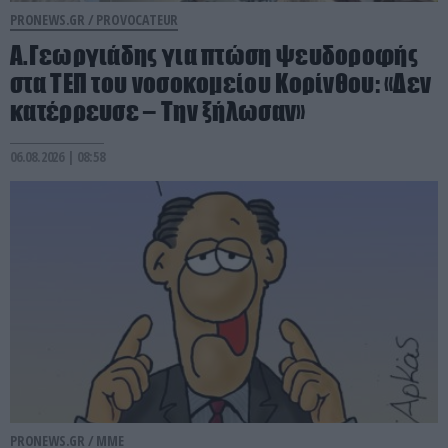
PRONEWS.GR /
PROVOCATEUR
Α.Γεωργιάδης για πτώση ψευδοροφής
στα ΤΕΠ του νοσοκομείου Κορίνθου: «Δεν
κατέρρευσε – Την ξήλωσαν»
06.08.2026 | 08:58
PRONEWS.GR /
ΜΜΕ