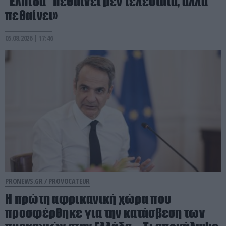
“Ελπίδα” πεθαίνει μεν τελευταία, αλλά
πεθαίνει»
05.08.2026 | 17:46
PRONEWS.GR /
PROVOCATEUR
Η πρώτη αφρικανική χώρα που
προσφέρθηκε για την κατάσβεση των