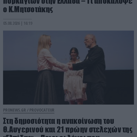
πυρκαγιών στην Ελλάδα – Τι αποκάλυψε
ο Κ.Μητσοτάκης
05.08.2026 | 16:19
PRONEWS.GR /
PROVOCATEUR
Στη δημοσιότητα η ανακοίνωση του
Θ.Αυγερινού και 21 πρώην στελεχών της