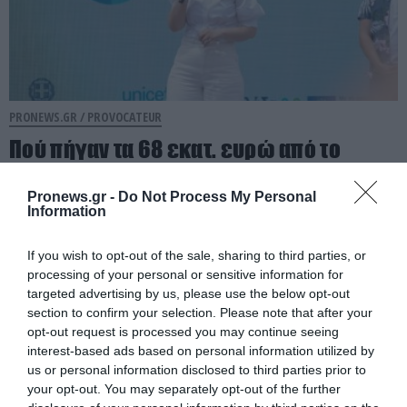
PRONEWS.GR /
PROVOCATEUR
Πού πήγαν τα 68 εκατ. ευρώ από το
Ταμείο Ανάκαμψης για το πρόγραμμα της
παιδικής παχυσαρκίας;
Pronews.gr -
Do Not Process My Personal
Information
06.08.2026 | 11:50
If you wish to opt-out of the sale, sharing to third parties, or
processing of your personal or sensitive information for
targeted advertising by us, please use the below opt-out
section to confirm your selection. Please note that after your
opt-out request is processed you may continue seeing
interest-based ads based on personal information utilized by
us or personal information disclosed to third parties prior to
your opt-out. You may separately opt-out of the further