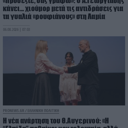
«Προσέξτε, σας γράφω»: Ο Α.Γεωργιάδης
κάνει… χιούμορ μετά τις αντιδράσεις για
τα γυαλιά «ρουφιάνους» στη Λαμία
06.08.2026 | 07:03
PRONEWS.GR /
ΕΛΛΗΝΙΚΗ ΠΟΛΙΤΙΚΗ
Η νέα ανάρτηση του Θ.Αυγερινού: «Η