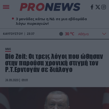
3 μονάδες κάτω η ΝΔ σε μια εβδομάδα
λόγω πυρκαγιών!
o
30
C
6
ΑΥΓΟΎΣΤΟΥ
23:37
ΜΜΕ
Die Zeit: Οι τρεις λόγοι που ώθησαν
στην παρούσα χρονική στιγμή τον
Ρ.Τ.Ερντογάν σε διάλογο
24.09.2020 | 09:01