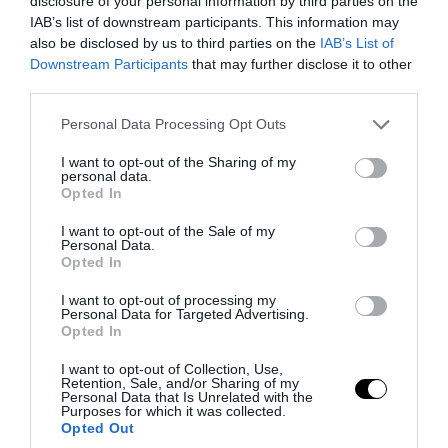
disclosure of your personal information by third parties on the
IAB’s list of downstream participants. This information may
also be disclosed by us to third parties on the
IAB’s List of
Downstream Participants
that may further disclose it to other
third parties.
PRONEWS.GR /
ΑΥΤΟΔΙΟΙΚΗΣΗ
Please note that this website/app uses one or more Google
Personal Data Processing Opt Outs
«Επιχείρηση ελεύθερα πεζοδρόμια»
services and may gather and store information including but
στην Αθήνα: Απομακρύνθηκαν παράνομα
not limited to your visit or usage behaviour. You may click to
I want to opt-out of the Sharing of my
personal data.
grant or deny consent to Google and its third-party tags to
αντικείμενα από κοινόχρηστους χώρους
Opted In
use your data for below specified purposes in below Google
consent section.
I want to opt-out of the Sale of my
06.08.2026 | 11:07
Personal Data.
Opted In
I want to opt-out of processing my
Personal Data for Targeted Advertising.
Opted In
I want to opt-out of Collection, Use,
Retention, Sale, and/or Sharing of my
Personal Data that Is Unrelated with the
Purposes for which it was collected.
Opted Out