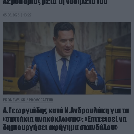
Αεροπορίας μετά τη νοσηλεία του
05.08.2026 | 13:27
PRONEWS.GR /
PROVOCATEUR
Α.Γεωργιάδης κατά Ν.Ανδρουλάκη για τα
«σπιτάκια ανακύκλωσης»: «Επιχειρεί να
δημιουργήσει αφήγημα σκανδάλου»