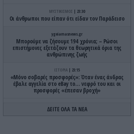
ΜΥΣΤΙΚΙΣΜΟΣ
23:30
Οι άνθρωποι που είπαν ότι είδαν τον Παράδεισο
ygeiamasnews.gr
Μπορούμε να ζήσουμε 194 χρόνια; – Ρώσοι
επιστήμονες εξετάζουν τα θεωρητικά όρια της
ανθρώπινης ζωής
ΙΣΤΟΡΙΑ
23:15
«Μόνο σοβαρές προσφορές»: Όταν ένας άνδρας
έβαλε αγγελία στο eBay το… νεφρό του και οι
προσφορές «έπεσαν βροχή»
ΚΟΣΜΟΣ
23:11
ΔΕΙΤΕ ΟΛΑ ΤΑ ΝΕΑ
Τα 600 στρέμματα κληρονομιάς πίσω από το
φονικό στην Β.Καρολίνα