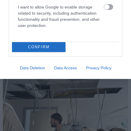
I want to allow Google to enable storage
related to security, including authentication
PRONEWS.GR /
PROVOCATEUR
functionality and fraud prevention, and other
Σ.Ξαρχάκος σε Κ.Μητσοτάκη:
user protection.
«Προστατέψτε τα παιδιά από τον τζόγο»
(βίντεο)
CONFIRM
06.08.2026 | 09:13
Data Deletion
Data Access
Privacy Policy