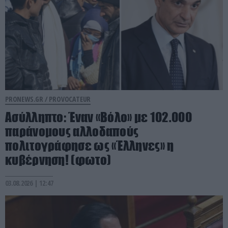
PRONEWS.GR /
PROVOCATEUR
Ασύλληπτο: Έναν «Βόλο» με 102.000
παράνομους αλλοδαπούς
πολιτογράφησε ως «Έλληνες» η
κυβέρνηση! (φωτο)
03.08.2026 | 12:47