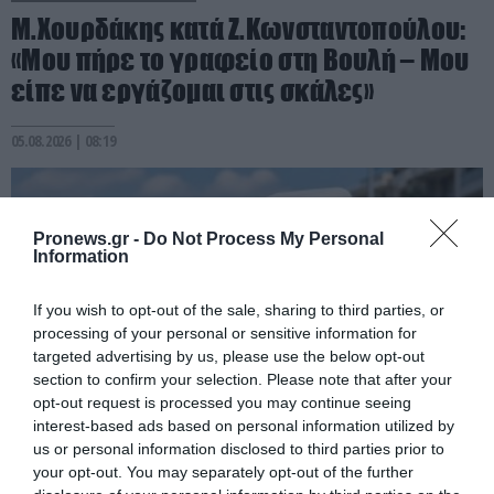
Μ.Χουρδάκης κατά Ζ.Κωνσταντοπούλου:
«Μου πήρε το γραφείο στη Βουλή – Μου
είπε να εργάζομαι στις σκάλες»
05.08.2026 | 08:19
Pronews.gr -
Do Not Process My Personal
Information
If you wish to opt-out of the sale, sharing to third parties, or
processing of your personal or sensitive information for
targeted advertising by us, please use the below opt-out
section to confirm your selection. Please note that after your
opt-out request is processed you may continue seeing
interest-based ads based on personal information utilized by
us or personal information disclosed to third parties prior to
PRONEWS.GR /
PROVOCATEUR
your opt-out. You may separately opt-out of the further
«Δεν θα ξεφεύγει κανείς»: Μπαίνουν