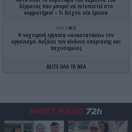
δέρματος που μπορεί να εντοπιστεί στο
κομμωτήριο! – Τι δείχνει νέα έρευνα
ΥΓΕΙΑ
08:27
Η νυχτερινή εργασία «αναστατώνει» τον
οργανισμό: Αυξάνει τον κίνδυνο υπέρτασης και
παχυσαρκίας
ΚΙΝΗΜΑΤΟΓΡΑΦΟΣ
08:24
ΔΕΙΤΕ ΟΛΑ ΤΑ ΝΕΑ
Γιατί οι περισσότερες ταινίες διαρκούν περίπου
δύο ώρες
AUTO - MOTO
08:17
Η ευρωπαϊκή χώρα που κάνει την ανατροπή: Οι
γονείς θα μαθαίνουν τα παιδιά τους να οδηγούν
MOST READ
72h
AUTO - MOTO
08:16
Αλλάζουν τα δεδομένα στους δρόμους: Στο