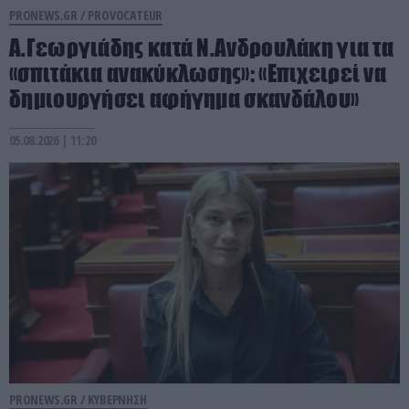
PRONEWS.GR /
PROVOCATEUR
Α.Γεωργιάδης κατά Ν.Ανδρουλάκη για τα
«σπιτάκια ανακύκλωσης»: «Επιχειρεί να
δημιουργήσει αφήγημα σκανδάλου»
05.08.2026 | 11:20
PRONEWS.GR /
ΚΥΒΕΡΝΗΣΗ