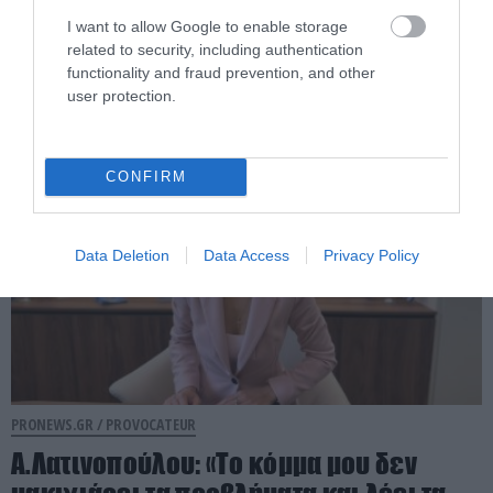
«Ελπίδα» μετά τις αποχωρήσεις της
Μ.Ιωαννίδου και της Κ.Μουτσάτσου
I want to allow Google to enable storage
related to security, including authentication
(βίντεο)
functionality and fraud prevention, and other
user protection.
04.08.2026 | 20:53
CONFIRM
Data Deletion
Data Access
Privacy Policy
PRONEWS.GR /
PROVOCATEUR
Α.Λατινοπούλου: «Το κόμμα μου δεν