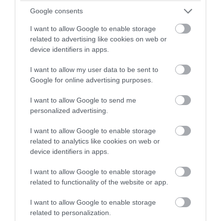
στο πατρικό – Το 56,3% δεν μπορεί να
Google consents
ανοίξει το δικό του σπίτι!
I want to allow Google to enable storage
related to advertising like cookies on web or
05.08.2026 | 07:39
device identifiers in apps.
I want to allow my user data to be sent to
Google for online advertising purposes.
I want to allow Google to send me
personalized advertising.
I want to allow Google to enable storage
related to analytics like cookies on web or
device identifiers in apps.
I want to allow Google to enable storage
related to functionality of the website or app.
PRONEWS.GR /
PROVOCATEUR
I want to allow Google to enable storage
Η νέα ανάρτηση του Θ.Αυγερινού για την
related to personalization.