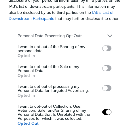
disclosure of your personal information by third parties on the
1.000 νέες κάμερες με τεχνητή
IAB’s list of downstream participants. This information may
also be disclosed by us to third parties on the
IAB’s List of
νοημοσύνη σε Αθήνα, Θεσσαλονίκη και
Downstream Participants
that may further disclose it to other
Κρήτη
third parties.
Please note that this website/app uses one or more Google
Personal Data Processing Opt Outs
05.08.2026 | 08:14
services and may gather and store information including but
not limited to your visit or usage behaviour. You may click to
I want to opt-out of the Sharing of my
personal data.
grant or deny consent to Google and its third-party tags to
Opted In
use your data for below specified purposes in below Google
consent section.
I want to opt-out of the Sale of my
Personal Data.
Opted In
I want to opt-out of processing my
Personal Data for Targeted Advertising.
Opted In
I want to opt-out of Collection, Use,
Retention, Sale, and/or Sharing of my
Personal Data that Is Unrelated with the
PRONEWS.GR /
PROVOCATEUR
Purposes for which it was collected.
Opted Out
Eurostat: Η Ελλάδα «κρατά» τους νέους