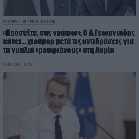
PRONEWS.GR /
PROVOCATEUR
«Προσέξτε, σας γράφω»: Ο Α.Γεωργιάδης
κάνει… χιούμορ μετά τις αντιδράσεις για
τα γυαλιά «ρουφιάνους» στη Λαμία
06.08.2026 | 07:03