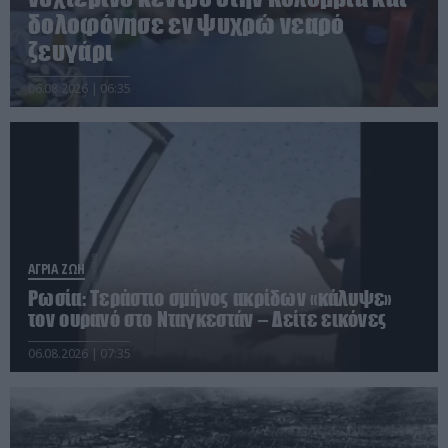
δολοφόνησε εν ψυχρώ νεαρό
ζευγάρι
06.08.2026 | 06:35
ΑΓΡΙΑ ΖΩΗ
Ρωσία: Τεράστιο σμήνος ακρίδων «κάλυψε»
τον ουρανό στο Νταγκεστάν – Δείτε εικόνες
06.08.2026 | 07:35