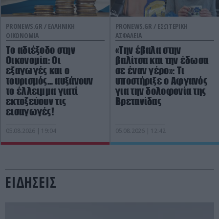
PRONEWS.GR /
ΕΛΛΗΝΙΚΗ
PRONEWS.GR /
ΕΣΩΤΕΡΙΚΗ
ΟΙΚΟΝΟΜΙΑ
ΑΣΦΑΛΕΙΑ
Το αδιέξοδο στην
«Την έβαλα στην
Οικονομία: Οι
βαλίτσα και την έδωσα
εξαγωγές και ο
σε έναν γέρο»: Τι
τουρισμός… αυξάνουν
υποστήριξε ο Αφγανός
το έλλειμμα γιατί
για την δολοφονία της
εκτοξεύουν τις
Βρετανίδας
εισαγωγές!
05.08.2026 | 19:04
05.08.2026 | 12:42
ΕΙΔΗΣΕΙΣ