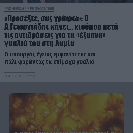
PRONEWS.GR /
PROVOCATEUR
«Προσέξτε, σας γράφω»: Ο
Α.Γεωργιάδης κάνει… χιούμορ μετά
τις αντιδράσεις για τα «έξυπνα»
γυαλιά του στη Λαμία
Ο υπουργός Υγείας εμφανίστηκε και
πάλι φορώντας τα επίμαχα γυαλιά
06.08.2026 | 07:03