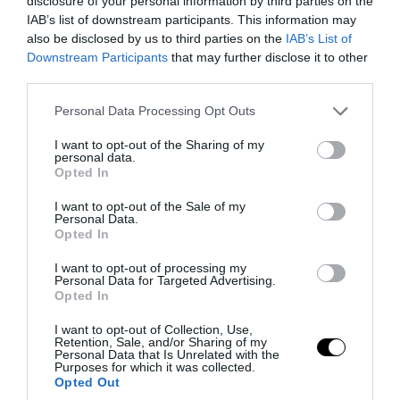
disclosure of your personal information by third parties on the
IAB’s list of downstream participants. This information may
also be disclosed by us to third parties on the
IAB’s List of
Downstream Participants
that may further disclose it to other
third parties.
Please note that this website/app uses one or more Google
Personal Data Processing Opt Outs
services and may gather and store information including but
not limited to your visit or usage behaviour. You may click to
I want to opt-out of the Sharing of my
personal data.
grant or deny consent to Google and its third-party tags to
Opted In
use your data for below specified purposes in below Google
consent section.
I want to opt-out of the Sale of my
Personal Data.
Opted In
I want to opt-out of processing my
Personal Data for Targeted Advertising.
Opted In
Πτώση στη μετοχή του Spotify: Το
I want to opt-out of Collection, Use,
επιχειρηματικό «φάουλ» του Ντάνιελ Εκ
Retention, Sale, and/or Sharing of my
Personal Data that Is Unrelated with the
που το «πλήρωσε» η εφαρμογή
Purposes for which it was collected.
Opted Out