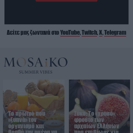
Δείτε μας ζωντανά στο
YouTube
,
Twitch
,
X
,
Telegram
Το πρωινό που
Σύκο: Το «χρυσό»
«ξυπνά» τον
φρούτο των
οργανισμό και
αρχαίων Ελλήνων
βοηθά την ημέρα να
που επιβίωσε για