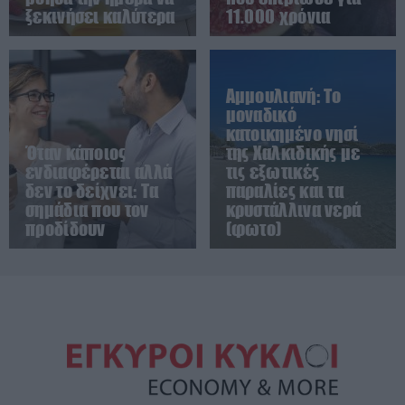
ξεκινήσει καλύτερα
11.000 χρόνια
Αμμουλιανή: Tο
μοναδικό
κατοικημένο νησί
Όταν κάποιος
της Χαλκιδικής με
ενδιαφέρεται αλλά
τις εξωτικές
δεν το δείχνει: Τα
παραλίες και τα
σημάδια που τον
κρυστάλλινα νερά
προδίδουν
(φωτο)