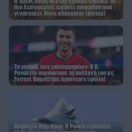
Ο Ήλιος όπως δεν τον έχουμε ξαναδεί: Οι
πιο λεπτομερείς εικόνες αποκαλύπτουν
γιγαντιαίες δίνες πλάσματος (βίντεο)
Το γκαράζ των εκατομμυρίων: Ο Κ.
Ρονάλντο παρουσίασε τη συλλογή του με
Ferrari, Bugatti και hypercars (φώτο)
Ανησυχία στην Δύση: H Ρωσία εξοπλίζει