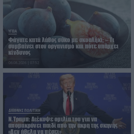
ΥΓΕΙΑ
Φάγατε κατά λάθος σύκο με σκουλήκι; – Τι
συμβαίνει στον οργανισμό και πότε υπάρχει
κίνδυνος
06.08.2026 | 07:52
ΔΙΕΘΝΗΣ ΠΟΛΙΤΙΚΗ
Ν.Τραμπ: Διέκοψε ομιλία του για να
απομακρύνει παιδί από την άκρη της σκηνής –
«Δεν ήθελα να πέσει»