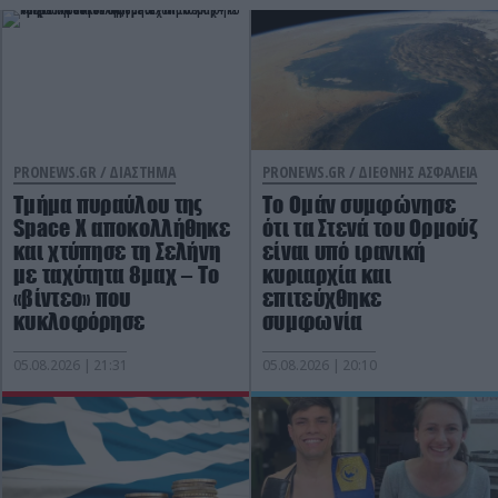
PRONEWS.GR /
ΔΙΑΣΤΗΜΑ
PRONEWS.GR /
ΔΙΕΘΝΗΣ ΑΣΦΑΛΕΙΑ
Τμήμα πυραύλου της
Το Ομάν συμφώνησε
Space X αποκολλήθηκε
ότι τα Στενά του Ορμούζ
και χτύπησε τη Σελήνη
είναι υπό ιρανική
με ταχύτητα 8μαχ – Το
κυριαρχία και
«βίντεο» που
επιτεύχθηκε
κυκλοφόρησε
συμφωνία
05.08.2026 | 21:31
05.08.2026 | 20:10