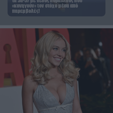
τα Su-57 με νέους πυραύλους που
«κυνηγούν» τον στόχο μέσα από
παρεμβολές!