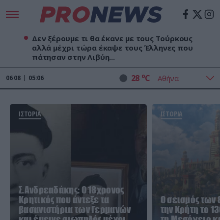
Δεν ξέρουμε τι θα έκανε με τους Τούρκους
αλλά μέχρι τώρα έκαψε τους Έλληνες που
πάτησαν στην Λιβύη...
o
28
C
06
08
05:06
ΙΣΤΟΡΙΑ
ΙΣΤΟΡΙΑ
Σ.Ανδρεαδάκης: Ο 18χρονος
Κρητικός που άντεξε τα
Ο σεισμός των 
βασανιστήρια των Γερμανών
την Κρήτη το 1
και έμεινε σιωπηλός μέχρι
τη Μεσόγειο κ