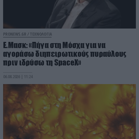
PRONEWS.GR /
ΤΕΧΝΟΛΟΓΙΑ
Ε.Μασκ: «Πήγα στη Μόσχα για να
αγοράσω διηπειρωτικούς πυραύλους
πριν ιδρύσω τη SpaceX»
06.08.2026 | 11:24