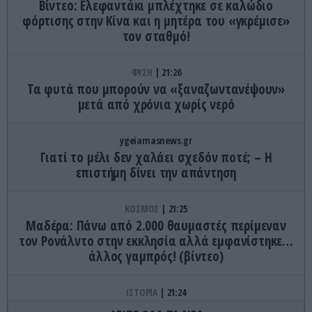
Βίντεο: Ελεφαντάκι μπλέχτηκε σε καλώδιο
φόρτισης στην Κίνα και η μητέρα του «γκρέμισε»
τον σταθμό!
ΦΥΣΗ
21:26
Τα φυτά που μπορούν να «ξαναζωντανέψουν»
μετά από χρόνια χωρίς νερό
ygeiamasnews.gr
Γιατί το μέλι δεν χαλάει σχεδόν ποτέ; – Η
επιστήμη δίνει την απάντηση
ΚΟΣΜΟΣ
21:25
Μαδέρα: Πάνω από 2.000 θαυμαστές περίμεναν
τον Ρονάλντο στην εκκλησία αλλά εμφανίστηκε…
άλλος γαμπρός! (βίντεο)
ΙΣΤΟΡΙΑ
21:24
Πώς έξι έφηβοι επέζησαν 15 μήνες σε ένα ερημικό