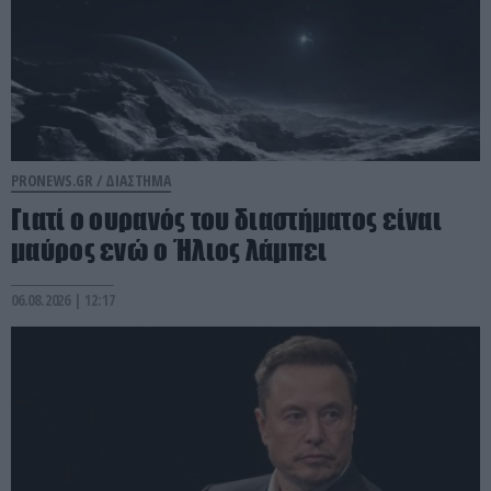
PRONEWS.GR /
ΔΙΑΣΤΗΜΑ
Γιατί ο ουρανός του διαστήματος είναι
μαύρος ενώ ο Ήλιος λάμπει
06.08.2026 | 12:17