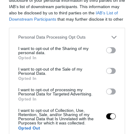
disclosure of your personal information by third parties on the
αλλάζουν τη ζωή μας
IAB’s list of downstream participants. This information may
also be disclosed by us to third parties on the
IAB’s List of
Downstream Participants
that may further disclose it to other
07.08.2026 | 19:24
third parties.
Please note that this website/app uses one or more Google
Personal Data Processing Opt Outs
services and may gather and store information including but
not limited to your visit or usage behaviour. You may click to
I want to opt-out of the Sharing of my
personal data.
grant or deny consent to Google and its third-party tags to
Opted In
use your data for below specified purposes in below Google
consent section.
I want to opt-out of the Sale of my
Personal Data.
Opted In
I want to opt-out of processing my
Personal Data for Targeted Advertising.
Opted In
PRONEWS.GR /
ΤΕΧΝΟΛΟΓΙΑ
I want to opt-out of Collection, Use,
Retention, Sale, and/or Sharing of my
Nέο Μεξικό: Πρόστιμο 567 εκατ.
Personal Data that Is Unrelated with the
Purposes for which it was collected.
δολαρίων στη Meta για τις επιπτώσεις
Opted Out
των social media στους ανηλίκους