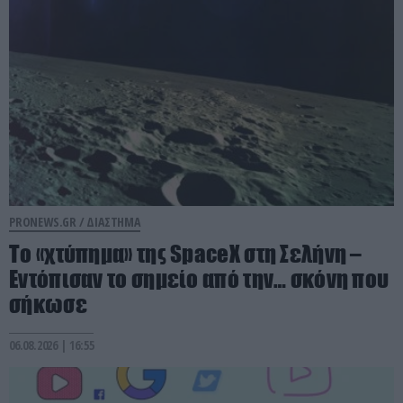
PRONEWS.GR /
ΔΙΑΣΤΗΜΑ
Το «χτύπημα» της SpaceX στη Σελήνη –
Εντόπισαν το σημείο από την… σκόνη που
σήκωσε
06.08.2026 | 16:55