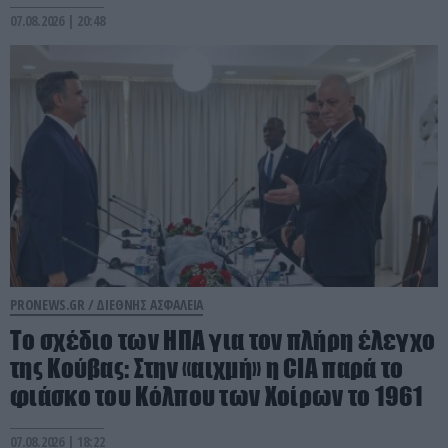
07.08.2026 | 20:48
PRONEWS.GR /
ΔΙΕΘΝΗΣ ΑΣΦΑΛΕΙΑ
To σχέδιο των ΗΠΑ για τον πλήρη έλεγχο
της Κούβας: Στην «αιχμή» η CIA παρά το
φιάσκο του Κόλπου των Χοίρων το 1961
07.08.2026 | 18:22