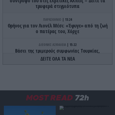
σύντροφό του στις ελβετικές Άλπεις – Δείτε τα
τρυφερά στιγμιότυπα
ΠΑΡΑΣΚΗΝΙΟ
15:24
Θρήνος για τον Λιονέλ Μέσι: «Έφυγε» από τη ζωή
ο πατέρας του, Χόρχε
ΔΙΕΘΝΗΣ ΑΣΦΑΛΕΙΑ
15:22
Βάσει της τριμερούς συμφωνίας Τουρκίας,
Σ.Αραβίας & Πακιστάν θα πολεμήσουν Ριάντ και
ΔΕΙΤΕ ΟΛΑ ΤΑ ΝΕΑ
Ισλαμαμπάντ κατά της Ελλάδας!
ΠΡΟΣΩΠΑ
15:21
Τζέφρι Έπσταϊν: Οι θάνατοι-μυστήριο που
«στοιχειώνουν» την υπόθεση
MOST READ
72h
ΕΣΩΤΕΡΙΚΗ ΑΣΦΑΛΕΙΑ
15:17
Λυκαβηττός: Σε 57χρονη γυναίκα ανήκει η σορός
που εντοπίστηκε σε σπηλιά – Σε πτώση