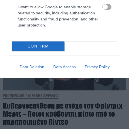
(βίντεο)
I want to allow Google to enable storage
related to security, including authentication
07.08.2026 | 21:46
functionality and fraud prevention, and other
user protection.
CONFIRM
Data Deletion
Data Access
Privacy Policy
PRONEWS.GR /
ΔΙΕΘΝΗΣ ΑΣΦΑΛΕΙΑ
Κυβερνοεπίθεση με στόχο τον Φρίντριχ
Μερτς – Ποιοι κρύβονται πίσω από το
παραποιημένο βίντεο