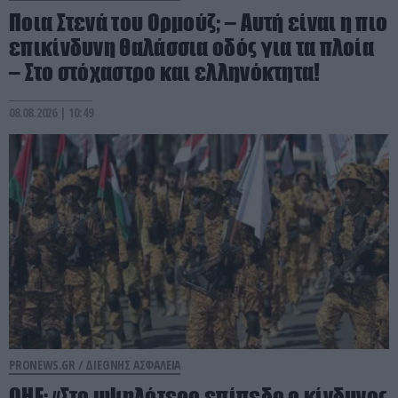
Ποια Στενά του Ορμούζ; – Αυτή είναι η πιο
επικίνδυνη θαλάσσια οδός για τα πλοία
– Στο στόχαστρο και ελληνόκτητα!
08.08.2026 | 10:49
PRONEWS.GR /
ΔΙΕΘΝΗΣ ΑΣΦΑΛΕΙΑ
ΟΗΕ: «Στο υψηλότερο επίπεδο ο κίνδυνος