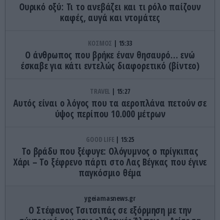
Ουρικό οξύ: Τι το ανεβάζει και τι ρόλο παίζουν
καφές, αυγά και ντομάτες
ΚΟΣΜΟΣ
15:33
Ο άνθρωπος που βρήκε έναν θησαυρό… ενώ
έσκαβε για κάτι εντελώς διαφορετικό (βίντεο)
TRAVEL
15:27
Αυτός είναι ο λόγος που τα αεροπλάνα πετούν σε
ύψος περίπου 10.000 μέτρων
GOOD LIFE
15:25
Το βράδυ που ξέφυγε: Ολόγυμνος ο πρίγκιπας
Χάρι – Το ξέφρενο πάρτι στο Λας Βέγκας που έγινε
παγκόσμιο θέμα
ygeiamasnews.gr
Ο Στέφανος Τσιτσιπάς σε εξόρμηση με την