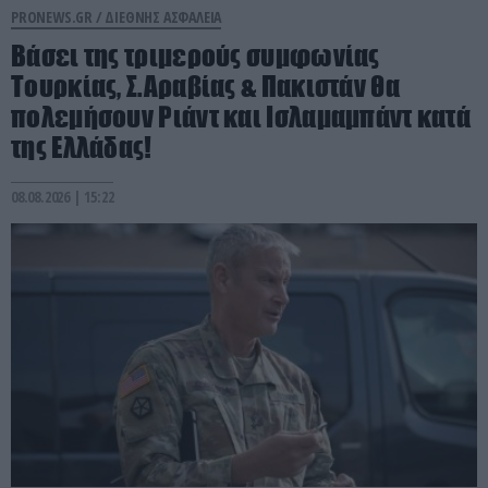
PRONEWS.GR /
ΔΙΕΘΝΗΣ ΑΣΦΑΛΕΙΑ
Βάσει της τριμερούς συμφωνίας
Τουρκίας, Σ.Αραβίας & Πακιστάν θα
πολεμήσουν Ριάντ και Ισλαμαμπάντ κατά
της Ελλάδας!
08.08.2026 | 15:22