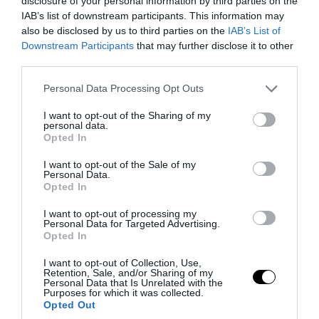
που βρέθηκε σε αεροδρόμιο της
disclosure of your personal information by third parties on the
IAB’s list of downstream participants. This information may
Λειψίας
also be disclosed by us to third parties on the
IAB’s List of
Downstream Participants
that may further disclose it to other
08.08.2026 | 08:20
third parties.
Please note that this website/app uses one or more Google
Personal Data Processing Opt Outs
services and may gather and store information including but
not limited to your visit or usage behaviour. You may click to
I want to opt-out of the Sharing of my
personal data.
grant or deny consent to Google and its third-party tags to
Opted In
use your data for below specified purposes in below Google
consent section.
I want to opt-out of the Sale of my
Personal Data.
Opted In
I want to opt-out of processing my
Personal Data for Targeted Advertising.
Opted In
PRONEWS.GR /
ΔΙΕΘΝΗΣ ΑΣΦΑΛΕΙΑ
I want to opt-out of Collection, Use,
Retention, Sale, and/or Sharing of my
Νταν Κέιν: Ο κορυφαίος Στρατηγός
Personal Data that Is Unrelated with the
Purposes for which it was collected.
προειδοποίησε – «Θα μας διαλύσει μια
Opted Out