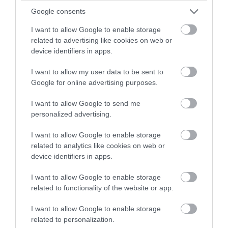
μετωπική σύγκρουση με το Ιράν» – Τι
Google consents
πρότεινε
I want to allow Google to enable storage
08.08.2026 | 07:33
related to advertising like cookies on web or
device identifiers in apps.
I want to allow my user data to be sent to
Google for online advertising purposes.
I want to allow Google to send me
personalized advertising.
I want to allow Google to enable storage
related to analytics like cookies on web or
device identifiers in apps.
I want to allow Google to enable storage
PRONEWS.GR /
ΔΙΕΘΝΗΣ ΑΣΦΑΛΕΙΑ
related to functionality of the website or app.
Ρωσική επίθεση προκάλεσε σοβαρές
I want to allow Google to enable storage
ζημιές στο γήπεδο της Τσερνομόρετς
related to personalization.