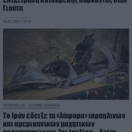
Γιούτα
08.08.2026 | 09:46
PRONEWS.GR /
ΔΙΕΘΝΗΣ ΑΣΦΑΛΕΙΑ
Το Ιράν έδειξε τα «λάφυρα» ισραηλινών
και αμερικανικών μαχητικών
αεροσκαφών της 7ης Ιουλίου – Δείτε