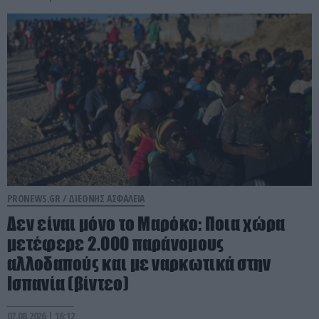
PRONEWS.GR /
ΔΙΕΘΝΗΣ ΑΣΦΑΛΕΙΑ
Δεν είναι μόνο το Μαρόκο: Ποια χώρα
μετέφερε 2.000 παράνομους
αλλοδαπούς και με ναρκωτικά στην
Ισπανία (βίντεο)
07.08.2026 | 16:12