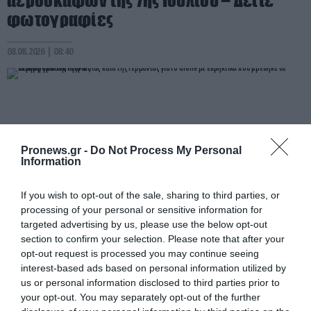
φωτογραφίες
08.08.2026 | 08:40
Pronews.gr -
Do Not Process My Personal
Information
If you wish to opt-out of the sale, sharing to third parties, or
processing of your personal or sensitive information for
targeted advertising by us, please use the below opt-out
section to confirm your selection. Please note that after your
PRONEWS.GR /
ΔΙΕΘΝΗΣ ΑΣΦΑΛΕΙΑ
opt-out request is processed you may continue seeing
interest-based ads based on personal information utilized by
Σκληρή γλώσσα της Ρωσίας κατά της
us or personal information disclosed to third parties prior to
Γερμανίας για το drone με εκρηκτικά
your opt-out. You may separately opt-out of the further