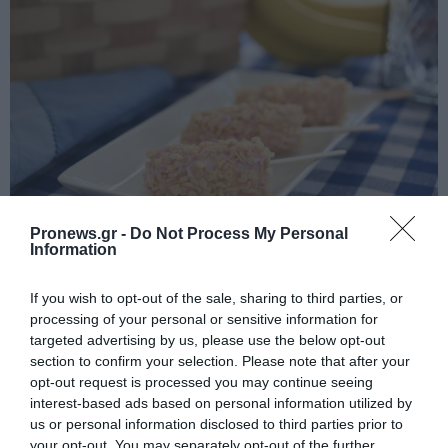
Pronews.gr -
Do Not Process My Personal
Information
Banana Crispy Pops: Δείτε πόσο
εύκολα γίνεται η viral συνταγή του
If you wish to opt-out of the sale, sharing to third parties, or
TikTok με μόλις 4 υλικά (βίντεο)
processing of your personal or sensitive information for
targeted advertising by us, please use the below opt-out
02.08.2026 | 21:18
section to confirm your selection. Please note that after your
opt-out request is processed you may continue seeing
interest-based ads based on personal information utilized by
us or personal information disclosed to third parties prior to
your opt-out. You may separately opt-out of the further