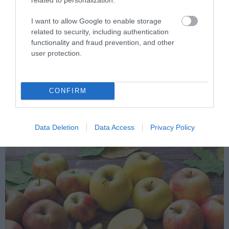
I want to allow Google to enable storage
related to security, including authentication
functionality and fraud prevention, and other
user protection.
Κυδώνι: Το κίτρινο φρούτο που οι
αρχαίοι θεωρούσαν σύμβολο
CONFIRM
ευτυχίας
01.08.2026 | 23:15
Data Deletion
Data Access
Privacy Policy