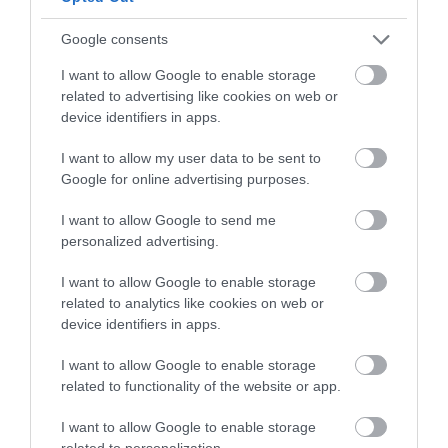
Google consents
I want to allow Google to enable storage
related to advertising like cookies on web or
device identifiers in apps.
I want to allow my user data to be sent to
Κι όμως η χοληστερίνη δεν
Google for online advertising purposes.
επηρεάζεται μόνο από τα λιπαρά: Ο
I want to allow Google to send me
ρόλος των υδατανθράκων που συχνά
personalized advertising.
αγνοούμε
I want to allow Google to enable storage
02.08.2026 | 08:43
related to analytics like cookies on web or
device identifiers in apps.
I want to allow Google to enable storage
related to functionality of the website or app.
I want to allow Google to enable storage
related to personalization.