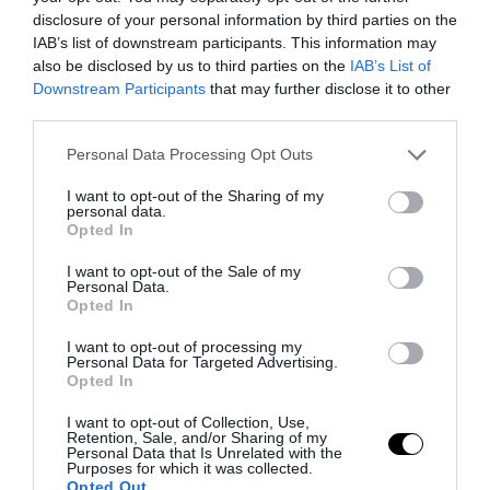
disclosure of your personal information by third parties on the
IAB’s list of downstream participants. This information may
also be disclosed by us to third parties on the
IAB’s List of
Downstream Participants
that may further disclose it to other
third parties.
Please note that this website/app uses one or more Google
Personal Data Processing Opt Outs
services and may gather and store information including but
not limited to your visit or usage behaviour. You may click to
I want to opt-out of the Sharing of my
personal data.
Ούτε κακάο ούτε μαύρο τσάι: Tα επτά
grant or deny consent to Google and its third-party tags to
Opted In
use your data for below specified purposes in below Google
ροφήματα που συμβάλλουν
consent section.
I want to opt-out of the Sale of my
πραγματικά στο να κοιμηθείτε πιο
Personal Data.
εύκολα
Opted In
I want to opt-out of processing my
02.08.2026 | 19:20
Personal Data for Targeted Advertising.
Opted In
I want to opt-out of Collection, Use,
Retention, Sale, and/or Sharing of my
Personal Data that Is Unrelated with the
Purposes for which it was collected.
Opted Out