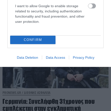
αλλοδαπούς και με ναρκωτικά στην
I want to allow Google to enable storage
Ισπανία (βίντεο)
related to security, including authentication
functionality and fraud prevention, and other
user protection.
07.08.2026 | 16:12
CONFIRM
Data Deletion
Data Access
Privacy Policy
PRONEWS.GR /
ΔΙΕΘΝΗΣ ΑΣΦΑΛΕΙΑ
Γερμανία: Συνελήφθη 31χρονος που
εμπλέκεται στην εγκληματική