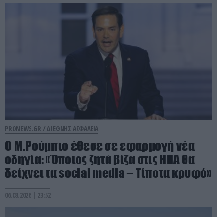
PRONEWS.GR /
ΔΙΕΘΝΗΣ ΑΣΦΑΛΕΙΑ
Ο Μ.Ρούμπιο έθεσε σε εφαρμογή νέα
οδηγία: «Όποιος ζητά βίζα στις ΗΠΑ θα
δείχνει τα social media – Τίποτα κρυφό»
06.08.2026 | 23:52