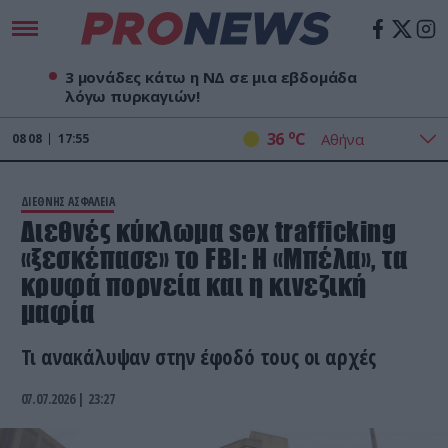
3 μονάδες κάτω η ΝΔ σε μια εβδομάδα
λόγω πυρκαγιών!
o
36
C
08
08
17:55
ΔΙΕΘΝΗΣ ΑΣΦΑΛΕΙΑ
Διεθνές κύκλωμα sex trafficking
«ξεσκέπασε» το FBI: Η «Μπέλα», τα
κρυφά πορνεία και η κινεζική
μαφία
Τι ανακάλυψαν στην έφοδό τους οι αρχές
07.07.2026 | 23:27