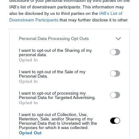
disclosure of your personal information by third parties on the
της Κούβας: Στην «αιχμή» η CIA παρά το
IAB’s list of downstream participants. This information may
φιάσκο του Κόλπου των Χοίρων το 1961
also be disclosed by us to third parties on the
IAB’s List of
Downstream Participants
that may further disclose it to other
third parties.
07.08.2026 | 18:22
Please note that this website/app uses one or more Google
Personal Data Processing Opt Outs
services and may gather and store information including but
not limited to your visit or usage behaviour. You may click to
I want to opt-out of the Sharing of my
personal data.
grant or deny consent to Google and its third-party tags to
Opted In
use your data for below specified purposes in below Google
consent section.
I want to opt-out of the Sale of my
Personal Data.
Opted In
I want to opt-out of processing my
Personal Data for Targeted Advertising.
Opted In
I want to opt-out of Collection, Use,
PRONEWS.GR /
ΔΙΕΘΝΗΣ ΑΣΦΑΛΕΙΑ
Retention, Sale, and/or Sharing of my
Personal Data that Is Unrelated with the
Τουρκία, Σαουδική Αραβία και Πακιστάν
Purposes for which it was collected.
Opted Out
υπέγραψαν την Ένωση της Μέκκας: Το