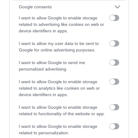
«ισλαμικό ΝΑΤΟ» με εγγύηση 120
Google consents
πυρηνικά!
I want to allow Google to enable storage
related to advertising like cookies on web or
07.08.2026 | 17:34
device identifiers in apps.
I want to allow my user data to be sent to
Google for online advertising purposes.
I want to allow Google to send me
personalized advertising.
I want to allow Google to enable storage
related to analytics like cookies on web or
device identifiers in apps.
I want to allow Google to enable storage
related to functionality of the website or app.
PRONEWS.GR /
ΔΙΕΘΝΗΣ ΑΣΦΑΛΕΙΑ
Δεν είναι μόνο το Μαρόκο: Ποια χώρα
I want to allow Google to enable storage
μετέφερε 2.000 παράνομους
related to personalization.