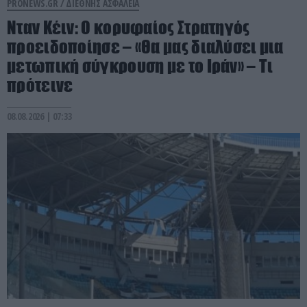
PRONEWS.GR /
ΔΙΕΘΝΗΣ ΑΣΦΑΛΕΙΑ
Νταν Κέιν: Ο κορυφαίος Στρατηγός
προειδοποίησε – «Θα μας διαλύσει μια
μετωπική σύγκρουση με το Ιράν» – Τι
πρότεινε
08.08.2026 | 07:33