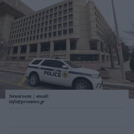
Newsroom
|
email:
info@pronews.gr