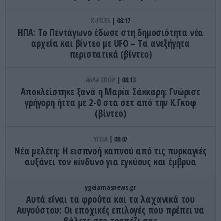
X-FILES
08:17
HΠΑ: Το Πεντάγωνο έδωσε στη δημοσιότητα νέα
αρχεία και βίντεο με UFO – Tα ανεξήγητα
περιστατικά (βίντεο)
ΑΛΛΑ ΣΠΟΡ
08:13
Αποκλείστηκε ξανά η Μαρία Σάκκαρη: Γνώρισε
γρήγορη ήττα με 2-0 στα σετ από την Κ.Γκοφ
(βίντεο)
ΥΓΕΙΑ
08:07
Νέα μελέτη: Η εισπνοή καπνού από τις πυρκαγιές
αυξάνει τον κίνδυνο για εγκύους και έμβρυα
ygeiamasnews.gr
Αυτά είναι τα φρούτα και τα λαχανικά του
Αυγούστου: Οι εποχικές επιλογές που πρέπει να
βάλετε στο τραπέζι σας