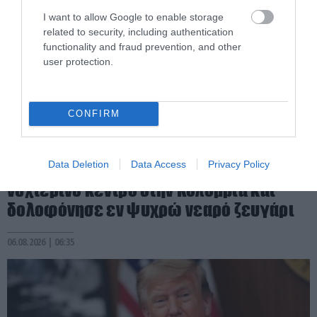
I want to allow Google to enable storage
related to security, including authentication
functionality and fraud prevention, and other
user protection.
CONFIRM
PRONEWS.GR /
ΔΙΕΘΝΗΣ ΑΣΦΑΛΕΙΑ
Data Deletion
Data Access
Privacy Policy
Βίντεο: Ένοπλος άνοιξε πυρ μέσα σε
νυχτερινό κέντρο στην Κολομβία και
δολοφόνησε εν ψυχρώ νεαρό ζευγάρι
06.08.2026 | 06:35