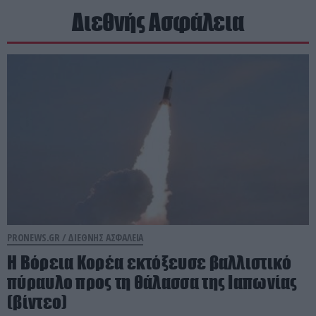
Διεθνής Ασφάλεια
PRONEWS.GR /
ΔΙΕΘΝΗΣ ΑΣΦΑΛΕΙΑ
Η Βόρεια Κορέα εκτόξευσε βαλλιστικό
πύραυλο προς τη θάλασσα της Ιαπωνίας
(βίντεο)