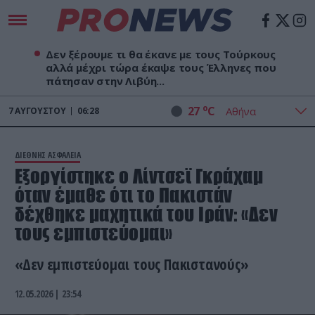
Δεν ξέρουμε τι θα έκανε με τους Τούρκους
αλλά μέχρι τώρα έκαψε τους Έλληνες που
πάτησαν στην Λιβύη...
o
27
C
7
ΑΥΓΟΎΣΤΟΥ
06:28
ΔΙΕΘΝΗΣ ΑΣΦΑΛΕΙΑ
Εξοργίστηκε ο Λίντσεϊ Γκράχαμ
όταν έμαθε ότι το Πακιστάν
δέχθηκε μαχητικά του Ιράν: «Δεν
τους εμπιστεύομαι»
«Δεν εμπιστεύομαι τους Πακιστανούς»
12.05.2026 | 23:54