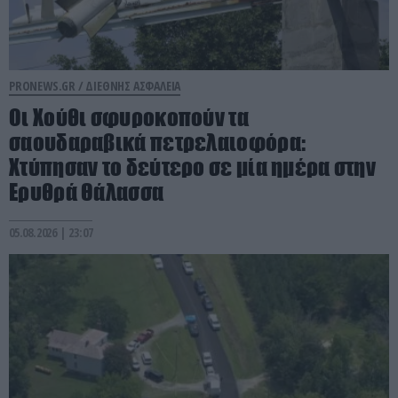
PRONEWS.GR /
ΔΙΕΘΝΗΣ ΑΣΦΑΛΕΙΑ
Οι Χούθι σφυροκοπούν τα
σαουδαραβικά πετρελαιοφόρα:
Χτύπησαν το δεύτερο σε μία ημέρα στην
Ερυθρά Θάλασσα
05.08.2026 | 23:07