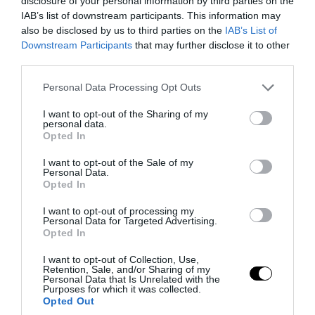
disclosure of your personal information by third parties on the
IAB’s list of downstream participants. This information may
also be disclosed by us to third parties on the
IAB’s List of
Downstream Participants
that may further disclose it to other
third parties.
Please note that this website/app uses one or more Google
Personal Data Processing Opt Outs
services and may gather and store information including but
not limited to your visit or usage behaviour. You may click to
I want to opt-out of the Sharing of my
personal data.
grant or deny consent to Google and its third-party tags to
Opted In
use your data for below specified purposes in below Google
consent section.
PRONEWS.GR /
ΔΙΕΘΝΗΣ ΑΣΦΑΛΕΙΑ
I want to opt-out of the Sale of my
Personal Data.
ΗΠΑ: Nέα στοιχεία για το περιστατικό με
Opted In
το προεδρικό ελικόπτερο Marine One –
I want to opt-out of processing my
Personal Data for Targeted Advertising.
Βρέθηκε δίπλα σε επιβατικό
Opted In
αεροσκάφος
I want to opt-out of Collection, Use,
Retention, Sale, and/or Sharing of my
06.08.2026 | 06:49
Personal Data that Is Unrelated with the
Purposes for which it was collected.
Opted Out