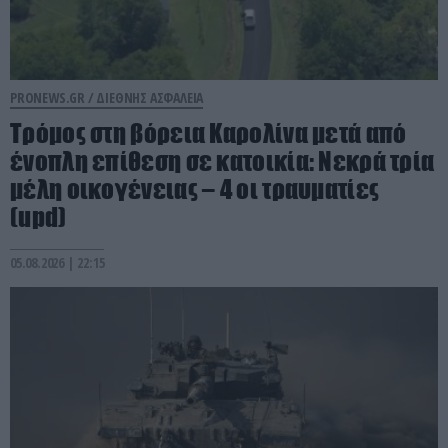
PRONEWS.GR /
ΔΙΕΘΝΗΣ ΑΣΦΑΛΕΙΑ
Τρόμος στη βόρεια Καρολίνα μετά από
ένοπλη επίθεση σε κατοικία: Νεκρά τρία
μέλη οικογένειας – 4 οι τραυματίες
(upd)
05.08.2026 | 22:15