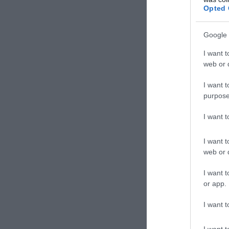
Opted 
Google 
TAGS:
ΑΕΡ
I want t
web or d
I want t
Δε
purpose
I want 
I want t
web or d
I want t
or app.
I want t
I want t