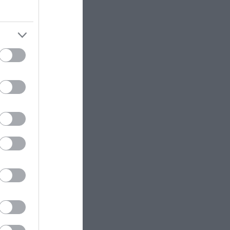
άθετε
ΚΟΣΜΟΣ
23:11
Τα 600 στρέμματα κληρονομιάς
πίσω από το φονικό στην
Β.Καρολίνα
ΕΝΟΠΛΕΣ ΣΥΓΚΡΟΥΣΕΙΣ
23:09
Εκρήξεις στο νησί Κεσμ: Άγνωστο
ram
αν προέρχονται από το Ιράν ή τις
ΗΠΑ
ΕΝΟΠΛΕΣ ΣΥΓΚΡΟΥΣΕΙΣ
23:03
Στο Βελιγράδι ο Β.Ζελένσκι:
«Πρέπει να αποσπάσουμε τους
Σέρβους από το στρατόπεδο της
Ρωσίας»
ΙΣΤΟΡΙΑ
23:00