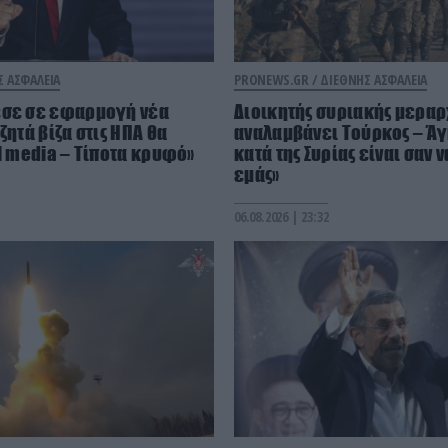
Σ ΑΣΦΑΛΕΙΑ
PRONEWS.GR /
ΔΙΕΘΝΗΣ ΑΣΦΑΛΕΙΑ
εσε σε εφαρμογή νέα
Διοικητής συριακής μεραρ
ζητά βίζα στις ΗΠΑ θα
αναλαμβάνει Τούρκος – Άγ
al media – Τίποτα κρυφό»
κατά της Συρίας είναι σαν 
εμάς»
06.08.2026 | 23:32