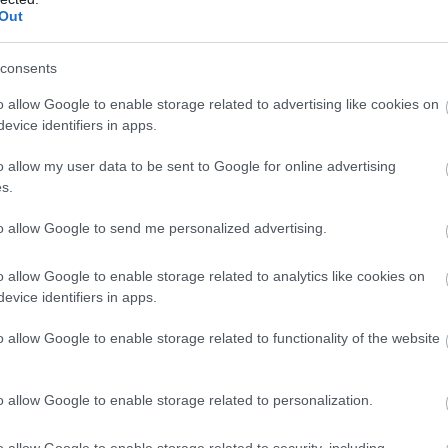
Ακολουθήστε το
pronews.gr
στο Google News και μ
Out
πρώτοι όλες τις ειδήσεις
consents
ΟΔΡΟΜΙΟ
ΟΝΟΜΑ
ΦΛΟΡΙΝΤΑ
o allow Google to enable storage related to advertising like cookies on
evice identifiers in apps.
o allow my user data to be sent to Google for online advertising
ίτε μας ζωντανά στο
YouTube
,
Twitch
,
X
,
Teleg
s.
to allow Google to send me personalized advertising.
o allow Google to enable storage related to analytics like cookies on
evice identifiers in apps.
o allow Google to enable storage related to functionality of the website
o allow Google to enable storage related to personalization.
o allow Google to enable storage related to security, including