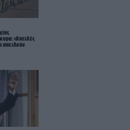
ΙΣΤΟΡΙΑ
22:34
Γιατί δεν υπήρξαν ποτέ
μικροσκοπικοί δεινόσαυροι – Η
άγνωστη μάχη επιβίωσης που
χίας
έκρινε το μέγεθος
κυρα: «Απειλές
να απειλούν
ΦΥΣΙΚΗ ΚΑΤΑΣΤΑΣΗ
22:30
Κόψτε την αμέσως: H συνήθεια
που αποδυναμώνει το σπέρμα
και σας ρίχνει την απόδοση πριν
την συνεύρεση
ΘΡΗΣΚΕΙΑ
22:30
Το ήξερες; – Γιατί χτυπούν
διαφορετικά οι καμπάνες σε
γάμο, κηδεία και μεγάλη γιορτή
ΠΡΟΣΩΠΙΚΟ
22:26