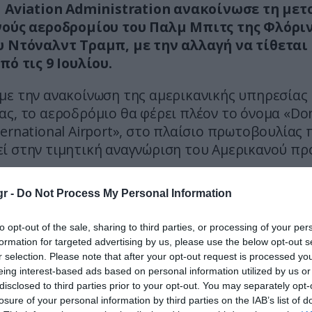
l Aviation Administration ανακοίνωσε τη με
νούς αεροδρομίου του Παλμ Μπιτς της Φλόρι
υ Ντόναλντ Τραμπ, με την αλλαγή να τίθεται
πό τις 9 Ιουλίου.
με την ανακοίνωση της αμερικανικής υπηρεσίας
ς, το αεροδρόμιο θα φέρει πλέον το όνομα «Do
ernational Airport», στο πλαίσιο πρωτοβουλίας 
ί στην τιμητική αναγνώριση του Αμερικανού πρ
, αλλάζει και ο διεθνής αεροπορικός κωδικός τ
r -
Do Not Process My Personal Information
ίου. Ο υπουργός Μεταφορών των ΗΠΑ, Sean Duf
ε ότι ο υπάρχων κωδικός PBI θα αντικατασταθε
to opt-out of the sale, sharing to third parties, or processing of your per
αντιστοιχεί στα αρχικά του Ντόναλντ Τραμπ.
formation for targeted advertising by us, please use the below opt-out s
r selection. Please note that after your opt-out request is processed y
αναμένεται να επηρεάσει τα συστήματα κρατήσε
eing interest-based ads based on personal information utilized by us or
δομένων των αεροπορικών εταιρειών, καθώς και
disclosed to third parties prior to your opt-out. You may separately opt-
losure of your personal information by third parties on the IAB’s list of
αι τις διεθνείς καταχωρίσεις του αεροδρομίου.