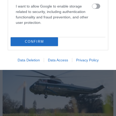
I want to allow Google to enable storage
PRONEWS.GR /
ΔΙΕΘΝΗΣ ΑΣΦΑΛΕΙΑ
related to security, including authentication
Μαροκινός παράνομος μετανάστης
functionality and fraud prevention, and other
επιτέθηκε σε 42χρονη σε στάση Τραμ
user protection.
στην Ισπανία και απείλησε ότι θα την
κακοποιήσει!
CONFIRM
06.08.2026 | 06:55
Data Deletion
Data Access
Privacy Policy