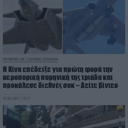
PRONEWS.GR /
ΔΙΕΘΝΗΣ ΑΣΦΑΛΕΙΑ
Η Κίνα επέδειξε για πρώτη φορά την
αεροπορική πυρηνική της τριάδα και
προκάλεσε διεθνές σοκ – Δείτε βίντεο
05.08.2026 | 18:37