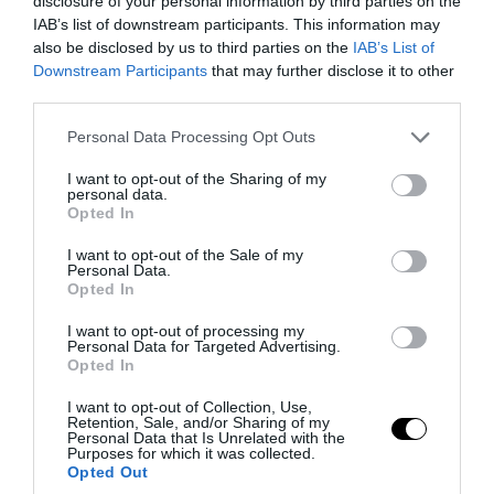
disclosure of your personal information by third parties on the
IAB’s list of downstream participants. This information may
also be disclosed by us to third parties on the
IAB’s List of
PRONEWS.GR /
ΔΙΕΘΝΗΣ ΑΣΦΑΛΕΙΑ
Downstream Participants
that may further disclose it to other
Ιράν για Στενά του Ορμούζ: «Το άνοιγμά
third parties.
τους θα εξαρτηθεί από τις ενέργειες των
Please note that this website/app uses one or more Google
Personal Data Processing Opt Outs
ΗΠΑ»
services and may gather and store information including but
not limited to your visit or usage behaviour. You may click to
I want to opt-out of the Sharing of my
personal data.
grant or deny consent to Google and its third-party tags to
06.08.2026 | 08:08
Opted In
use your data for below specified purposes in below Google
consent section.
I want to opt-out of the Sale of my
Personal Data.
Opted In
I want to opt-out of processing my
Personal Data for Targeted Advertising.
Opted In
I want to opt-out of Collection, Use,
Retention, Sale, and/or Sharing of my
Personal Data that Is Unrelated with the
Purposes for which it was collected.
Opted Out