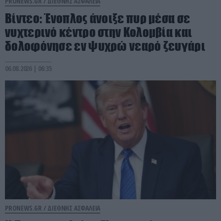
PRONEWS.GR /
ΔΙΕΘΝΗΣ ΑΣΦΑΛΕΙΑ
Βίντεο: Ένοπλος άνοιξε πυρ μέσα σε
νυχτερινό κέντρο στην Κολομβία και
δολοφόνησε εν ψυχρώ νεαρό ζευγάρι
06.08.2026 | 06:35
PRONEWS.GR /
ΔΙΕΘΝΗΣ ΑΣΦΑΛΕΙΑ