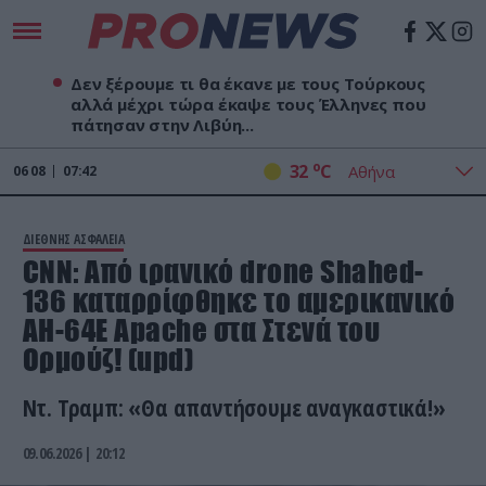
Δεν ξέρουμε τι θα έκανε με τους Τούρκους
αλλά μέχρι τώρα έκαψε τους Έλληνες που
πάτησαν στην Λιβύη...
o
32
C
06
08
07:42
ΔΙΕΘΝΗΣ ΑΣΦΑΛΕΙΑ
CNN: Από ιρανικό drone Shahed-
136 καταρρίφθηκε το αμερικανικό
ΑΗ-64Ε Apache στα Στενά του
Ορμούζ! (upd)
Ντ. Τραμπ: «Θα απαντήσουμε αναγκαστικά!»
09.06.2026 | 20:12