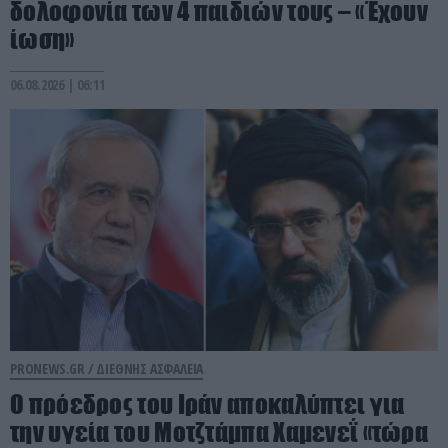
δολοφονία των 4 παιδιών τους – «Έχουν
ίωση»
06.08.2026 | 06:11
PRONEWS.GR /
ΔΙΕΘΝΗΣ ΑΣΦΑΛΕΙΑ
Ο πρόεδρος του Ιράν αποκαλύπτει για
την υγεία του Μοτζτάμπα Χαμενεΐ «τώρα