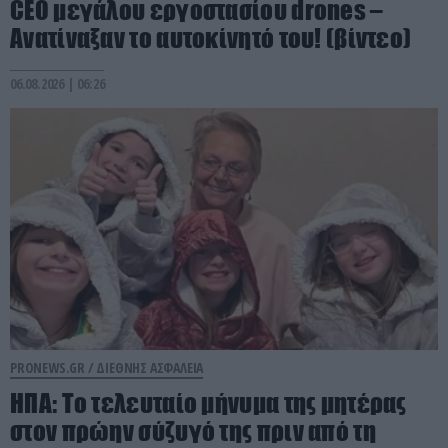
CEO μεγάλου εργοστασίου drones –
Ανατίναξαν το αυτοκίνητό του! (βίντεο)
06.08.2026 | 06:26
PRONEWS.GR /
ΔΙΕΘΝΗΣ ΑΣΦΑΛΕΙΑ
ΗΠΑ: Το τελευταίο μήνυμα της μητέρας
στον πρώην σύζυγό της πριν από τη