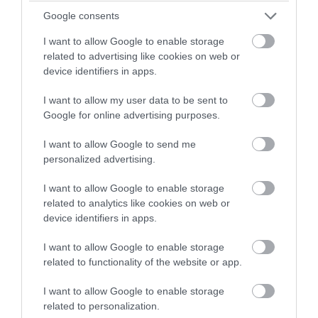
Google consents
PRONEWS.GR /
ΔΙΕΘΝΗΣ ΑΣΦΑΛΕΙΑ
Ανησυχία στην Δύση: H Ρωσία εξοπλίζει
I want to allow Google to enable storage
related to advertising like cookies on web or
τα Su-57 με νέους πυραύλους που
device identifiers in apps.
«κυνηγούν» τον στόχο μέσα από
παρεμβολές!
I want to allow my user data to be sent to
Google for online advertising purposes.
06.08.2026 | 07:17
I want to allow Google to send me
personalized advertising.
I want to allow Google to enable storage
related to analytics like cookies on web or
device identifiers in apps.
I want to allow Google to enable storage
related to functionality of the website or app.
I want to allow Google to enable storage
related to personalization.