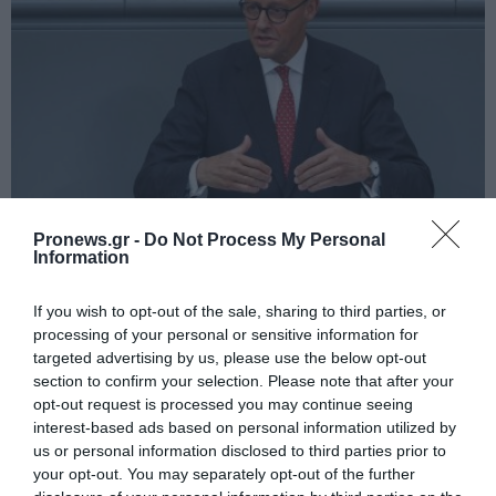
Pronews.gr -
Do Not Process My Personal
PRONEWS.GR /
ΔΙΕΘΝΗΣ ΑΣΦΑΛΕΙΑ
Information
Κυβερνοεπίθεση με στόχο τον Φρίντριχ
If you wish to opt-out of the sale, sharing to third parties, or
Μερτς – Ποιοι κρύβονται πίσω από το
processing of your personal or sensitive information for
παραποιημένο βίντεο
targeted advertising by us, please use the below opt-out
section to confirm your selection. Please note that after your
07.08.2026 | 20:48
opt-out request is processed you may continue seeing
interest-based ads based on personal information utilized by
us or personal information disclosed to third parties prior to
your opt-out. You may separately opt-out of the further