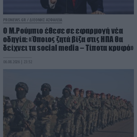
PRONEWS.GR /
ΔΙΕΘΝΗΣ ΑΣΦΑΛΕΙΑ
Ο Μ.Ρούμπιο έθεσε σε εφαρμογή νέα
οδηγία: «Όποιος ζητά βίζα στις ΗΠΑ θα
δείχνει τα social media – Τίποτα κρυφό»
06.08.2026 | 23:52