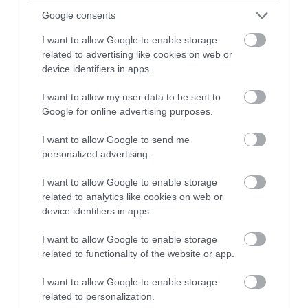
Google consents
I want to allow Google to enable storage
related to advertising like cookies on web or
device identifiers in apps.
I want to allow my user data to be sent to
Google for online advertising purposes.
PRONEWS.GR /
ΔΙΕΘΝΗΣ ΑΣΦΑΛΕΙΑ
Τουρκία, Σαουδική Αραβία και Πακιστάν
I want to allow Google to send me
personalized advertising.
υπέγραψαν την Ένωση της Μέκκας: Το
«ισλαμικό ΝΑΤΟ» με εγγύηση 120
I want to allow Google to enable storage
πυρηνικά!
related to analytics like cookies on web or
device identifiers in apps.
07.08.2026 | 17:34
I want to allow Google to enable storage
related to functionality of the website or app.
I want to allow Google to enable storage
related to personalization.