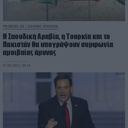
PRONEWS.GR /
ΔΙΕΘΝΗΣ ΑΣΦΑΛΕΙΑ
Η Σαουδική Αραβία, η Τουρκία και το
Πακιστάν θα υπογράψουν συμφωνία
αμοιβαίας άμυνας
07.08.2026 | 06:14