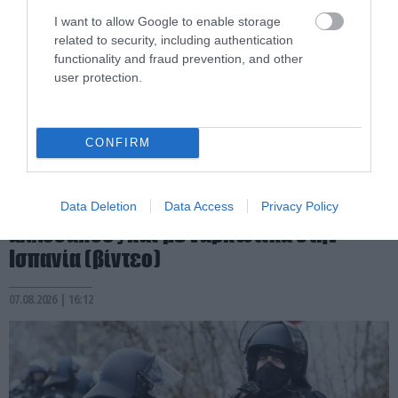
I want to allow Google to enable storage
related to security, including authentication
functionality and fraud prevention, and other
user protection.
CONFIRM
PRONEWS.GR /
ΔΙΕΘΝΗΣ ΑΣΦΑΛΕΙΑ
Δεν είναι μόνο το Μαρόκο: Ποια χώρα
μετέφερε 2.000 παράνομους
Data Deletion
Data Access
Privacy Policy
αλλοδαπούς και με ναρκωτικά στην
Ισπανία (βίντεο)
07.08.2026 | 16:12