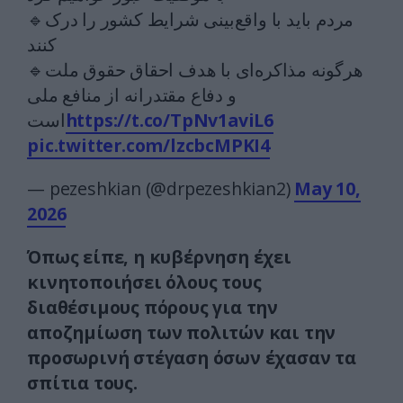
🔹️مردم باید با واقع‌بینی شرایط کشور را درک
کنند
🔹️هرگونه مذاکره‌ای با هدف احقاق حقوق ملت
و دفاع مقتدرانه از منافع ملی
است
https://t.co/TpNv1aviL6
pic.twitter.com/lzcbcMPKI4
— pezeshkian (@drpezeshkian2)
May 10,
2026
Όπως είπε, η κυβέρνηση έχει
κινητοποιήσει όλους τους
διαθέσιμους πόρους για την
αποζημίωση των πολιτών και την
προσωρινή στέγαση όσων έχασαν τα
σπίτια τους.