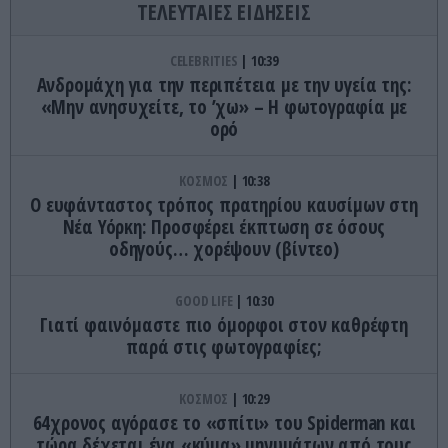
ΤΕΛΕΥΤΑΙΕΣ ΕΙΔΗΣΕΙΣ
CELEBRITIES
10:39
Ανδρομάχη για την περιπέτεια με την υγεία της:
«Μην ανησυχείτε, το ’χω» – H φωτογραφία με
ορό
ΚΟΣΜΟΣ
10:38
Ο ευφάνταστος τρόπος πρατηρίου καυσίμων στη
Νέα Υόρκη: Προσφέρει έκπτωση σε όσους
οδηγούς… χορέψουν (βίντεο)
GOOD LIFE
10:30
Γιατί φαινόμαστε πιο όμορφοι στον καθρέφτη
παρά στις φωτογραφίες;
ΚΟΣΜΟΣ
10:29
64χρονος αγόρασε το «σπίτι» του Spiderman και
τώρα δέχεται ένα «κύμα» μηνυμάτων από τους