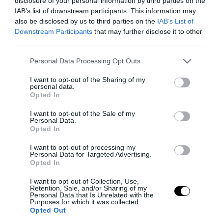
disclosure of your personal information by third parties on the
IAB’s list of downstream participants. This information may
also be disclosed by us to third parties on the
IAB’s List of
Downstream Participants
that may further disclose it to other
third parties.
Please note that this website/app uses one or more Google
Personal Data Processing Opt Outs
services and may gather and store information including but
not limited to your visit or usage behaviour. You may click to
I want to opt-out of the Sharing of my
personal data.
grant or deny consent to Google and its third-party tags to
Opted In
PRONEWS.GR /
ΔΙΕΘΝΗΣ ΑΣΦΑΛΕΙΑ
use your data for below specified purposes in below Google
consent section.
To σχέδιο των ΗΠΑ για τον πλήρη έλεγχο
I want to opt-out of the Sale of my
Personal Data.
της Κούβας: Στην «αιχμή» η CIA παρά το
Opted In
φιάσκο του Κόλπου των Χοίρων το 1961
I want to opt-out of processing my
Personal Data for Targeted Advertising.
Opted In
07.08.2026 | 18:22
I want to opt-out of Collection, Use,
Retention, Sale, and/or Sharing of my
Personal Data that Is Unrelated with the
Purposes for which it was collected.
Opted Out