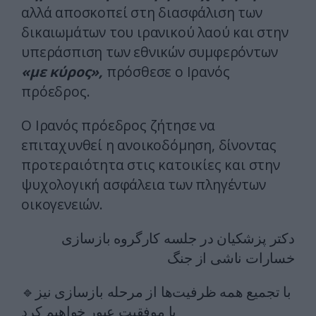
αλλά αποσκοπεί στη διασφάλιση των
δικαιωμάτων του ιρανικού λαού και στην
υπεράσπιση των εθνικών συμφερόντων
«με κύρος»,
πρόσθεσε ο Ιρανός
πρόεδρος.
Ο Ιρανός πρόεδρος ζήτησε να
επιταχυνθεί η ανοικοδόμηση, δίνοντας
προτεραιότητα στις κατοικίες και στην
ψυχολογική ασφάλεια των πληγέντων
οικογενειών.
دکتر پزشکیان در جلسه کارگروه بازسازی
خسارات ناشی از جنگ
🔹️با تجمیع همه ظرفیت‌ها از مرحله بازسازی نیز
با موفقیت عبور خواهیم کرد