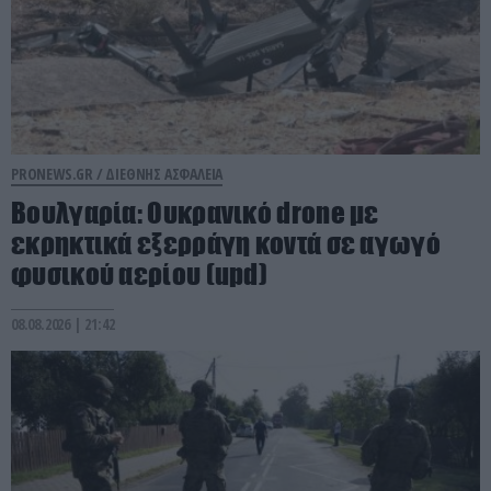
PRONEWS.GR /
ΔΙΕΘΝΗΣ ΑΣΦΑΛΕΙΑ
Βουλγαρία: Ουκρανικό drone με
εκρηκτικά εξερράγη κοντά σε αγωγό
φυσικού αερίου (upd)
08.08.2026 | 21:42