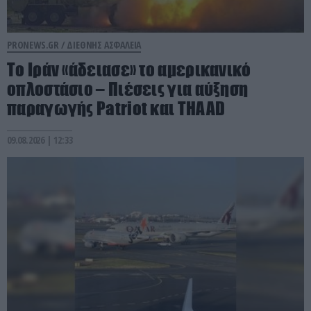
PRONEWS.GR /
ΔΙΕΘΝΗΣ ΑΣΦΑΛΕΙΑ
Το Ιράν «άδειασε» το αμερικανικό
οπλοστάσιο – Πιέσεις για αύξηση
παραγωγής Patriot και THAAD
09.08.2026 | 12:33