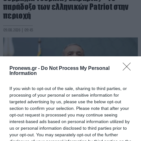
παράδοξο των ελληνικών Patriot στην
περιοχή
09.08.2026 | 09:45
Pronews.gr -
Do Not Process My Personal
Information
If you wish to opt-out of the sale, sharing to third parties, or
processing of your personal or sensitive information for
targeted advertising by us, please use the below opt-out
section to confirm your selection. Please note that after your
opt-out request is processed you may continue seeing
PRONEWS.GR /
ΔΙΕΘΝΗΣ ΑΣΦΑΛΕΙΑ
interest-based ads based on personal information utilized by
Μ.Πεζεσκιάν: «Τώρα είναι η καλύτερη
us or personal information disclosed to third parties prior to
your opt-out. You may separately opt-out of the further
ώρα για συμφωνία» – Το μήνυμα του