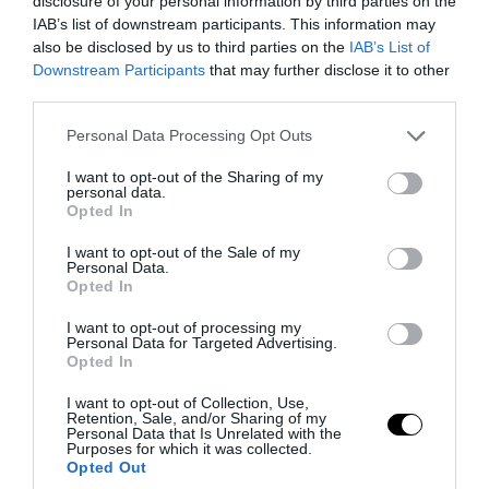
disclosure of your personal information by third parties on the
Ιράν προς τις ΗΠΑ
IAB’s list of downstream participants. This information may
also be disclosed by us to third parties on the
IAB’s List of
Downstream Participants
that may further disclose it to other
09.08.2026 | 09:25
third parties.
Please note that this website/app uses one or more Google
Personal Data Processing Opt Outs
services and may gather and store information including but
not limited to your visit or usage behaviour. You may click to
I want to opt-out of the Sharing of my
personal data.
grant or deny consent to Google and its third-party tags to
Opted In
use your data for below specified purposes in below Google
consent section.
I want to opt-out of the Sale of my
Personal Data.
Opted In
I want to opt-out of processing my
Personal Data for Targeted Advertising.
Opted In
PRONEWS.GR /
ΔΙΕΘΝΗΣ ΑΣΦΑΛΕΙΑ
I want to opt-out of Collection, Use,
ΗΠΑ: Εκκενώθηκε Boeing 757 της Delta
Retention, Sale, and/or Sharing of my
Personal Data that Is Unrelated with the
με 205 επιβάτες μετά από αναφορές για
Purposes for which it was collected.
Opted Out
καπνό