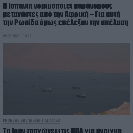
Η Ισπανία νομιμοποιεί παράνομους
μετανάστες από την Αφρική – Για αυτή
την Ρωσίδα όμως επέλεξαν την απέλαση
09.08.2026 | 10:12
PRONEWS.GR /
ΔΙΕΘΝΗΣ ΑΣΦΑΛΕΙΑ
Το Ιράν «παγώνει» τις ΗΠΑ για άνοιγμα