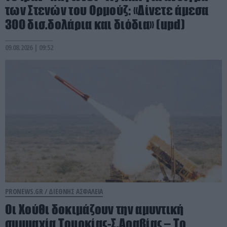
των Στενών του Ορμούζ: «Δίνετε άμεσα
300 δισ.δολάρια και διόδια» (upd)
09.08.2026 | 09:52
PRONEWS.GR /
ΔΙΕΘΝΗΣ ΑΣΦΑΛΕΙΑ
Οι Χούθι δοκιμάζουν την αμυντική
συμμαχία Τουρκίας-Σ.Αραβίας – Το