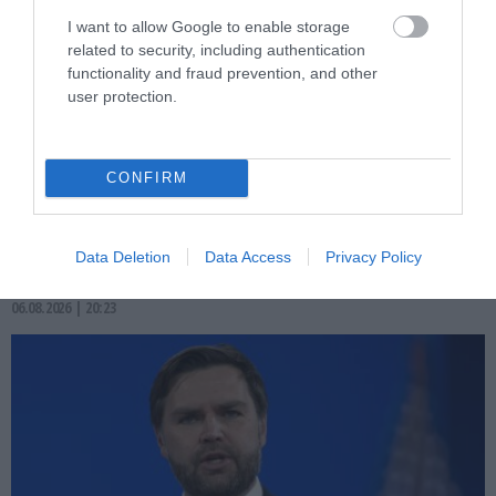
I want to allow Google to enable storage
related to security, including authentication
functionality and fraud prevention, and other
user protection.
PRONEWS.GR /
ΔΙΕΘΝΗΣ ΑΣΦΑΛΕΙΑ
CONFIRM
Το Ιράν φέρνει μπλόκο και πρόστιμα στα
Στενά του Ορμούζ για «εχθρικά» πλοία –
Συν 20% στα φορτία
Data Deletion
Data Access
Privacy Policy
06.08.2026 | 20:23