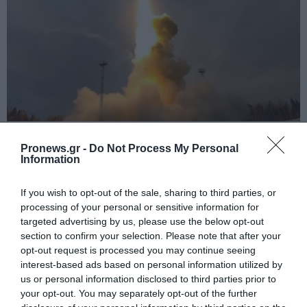
PRONEWS.GR /
ΔΙΕΘΝΗΣ ΑΣΦΑΛΕΙΑ
Pronews.gr -
Do Not Process My Personal
Τα ρωσικά καταφύγια που φυλάσσονται
Information
πυρηνικές κεφαλές που η κάθε μία
μπορεί να καταστρέψει «μία
If you wish to opt-out of the sale, sharing to third parties, or
processing of your personal or sensitive information for
Θεσσαλονίκη»
targeted advertising by us, please use the below opt-out
section to confirm your selection. Please note that after your
06.08.2026 | 22:11
opt-out request is processed you may continue seeing
interest-based ads based on personal information utilized by
us or personal information disclosed to third parties prior to
your opt-out. You may separately opt-out of the further