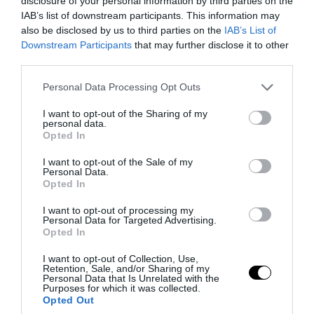
disclosure of your personal information by third parties on the
IAB’s list of downstream participants. This information may
also be disclosed by us to third parties on the
IAB’s List of
Downstream Participants
that may further disclose it to other
third parties.
Please note that this website/app uses one or more Google
Personal Data Processing Opt Outs
services and may gather and store information including but
not limited to your visit or usage behaviour. You may click to
I want to opt-out of the Sharing of my
personal data.
grant or deny consent to Google and its third-party tags to
Opted In
PRONEWS.GR /
ΔΙΕΘΝΗΣ ΑΣΦΑΛΕΙΑ
use your data for below specified purposes in below Google
Το σχέδιο των ισραηλινών για να
consent section.
I want to opt-out of the Sale of my
Personal Data.
πείσουν τον Ν.Τραμπ να χτυπήσει το Ιράν
Opted In
– Η εμπλοκή του Μ.Αχμαντινετζάντ
I want to opt-out of processing my
Personal Data for Targeted Advertising.
06.08.2026 | 21:59
Opted In
I want to opt-out of Collection, Use,
Retention, Sale, and/or Sharing of my
Personal Data that Is Unrelated with the
Purposes for which it was collected.
Opted Out