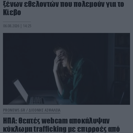
ξένων εθελοντών που πολεμούν για το
Κίεβο
06.08.2026 | 14:25
PRONEWS.GR /
ΔΙΕΘΝΗΣ ΑΣΦΑΛΕΙΑ
ΗΠΑ: Θεατές webcam αποκάλυψαν
κύκλωμα trafficking με επιρροές από