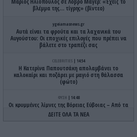
Μάριος Ηλιόπουλος σε Λόβρο Μάγερ: «Έχεις το
βλέμμα της… τίγρης» (βίντεο)
ygeiamasnews.gr
Αυτά είναι τα φρούτα και τα λαχανικά του
Αυγούστου: Οι εποχικές επιλογές που πρέπει να
βάλετε στο τραπέζι σας
CELEBRITIES
14:54
Η Κατερίνα Παπουτσάκη απολαμβάνει το
καλοκαίρι και ποζάρει με μαγιό στη θάλασσα
(φώτο)
ΦΥΣΗ
14:48
Οι κρυμμένες λίμνες της Βόρειας Εύβοιας – Από τα
ορυχεία σε έναν φυσικό παράδεισο
ΔΕΙΤΕ ΟΛΑ ΤΑ ΝΕΑ
GOOD LIFE
14:45
Κι όμως: Το αγαπημένο σας χρώμα δείχνει τον