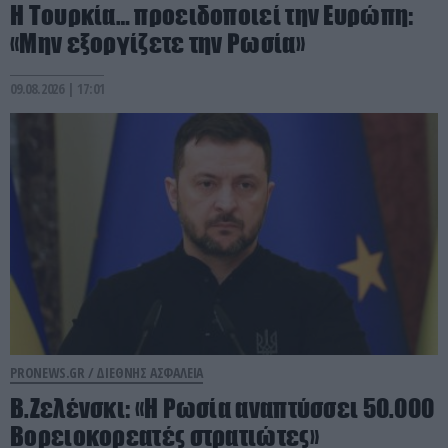
Η Τουρκία… προειδοποιεί την Ευρώπη:
«Μην εξοργίζετε την Ρωσία»
09.08.2026 | 17:01
PRONEWS.GR /
ΔΙΕΘΝΗΣ ΑΣΦΑΛΕΙΑ
Β.Ζελένσκι: «Η Ρωσία αναπτύσσει 50.000
Βορειοκορεατές στρατιώτες»