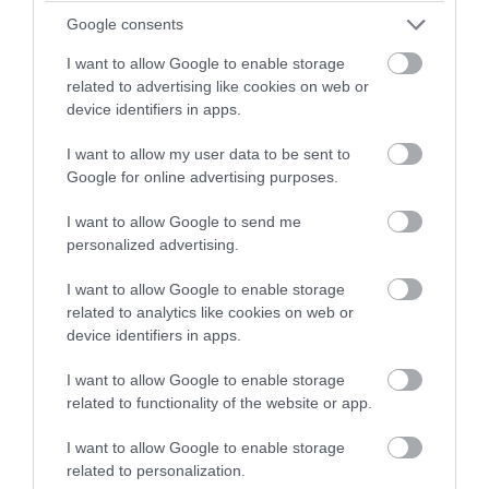
Google consents
I want to allow Google to enable storage
related to advertising like cookies on web or
device identifiers in apps.
I want to allow my user data to be sent to
Google for online advertising purposes.
I want to allow Google to send me
personalized advertising.
PRONEWS.GR /
ΔΙΕΘΝΗΣ ΑΣΦΑΛΕΙΑ
Το Ιράν «άδειασε» το αμερικανικό
I want to allow Google to enable storage
related to analytics like cookies on web or
οπλοστάσιο – Πιέσεις για αύξηση
device identifiers in apps.
παραγωγής Patriot και THAAD
I want to allow Google to enable storage
related to functionality of the website or app.
09.08.2026 | 12:33
I want to allow Google to enable storage
related to personalization.