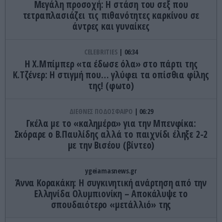
Μεγάλη προσοχή: Η στάση του σεξ που
τετραπλασιάζει τις πιθανότητες καρκίνου σε
άντρες και γυναίκες
CELEBRITIES
06:34
Η Χ.Μπίμπερ «τα έδωσε όλα» στο πάρτι της
Κ.Τζένερ: Η στιγμή που… γλύφει τα οπίσθια φίλης
της! (φωτο)
ΔΙΕΘΝΕΣ ΠΟΔΟΣΦΑΙΡΟ
06:29
Γκέλα με το «καλημέρα» για την Μπενφίκα:
Σκόραρε ο Β.Παυλίδης αλλά το παιχνίδι έληξε 2-2
με την Βισέου (βίντεο)
ygeiamasnews.gr
Άννα Κορακάκη: Η συγκινητική ανάρτηση από την
Ελληνίδα Ολυμπιονίκη – Αποκάλυψε το
σπουδαιότερο «μετάλλιό» της