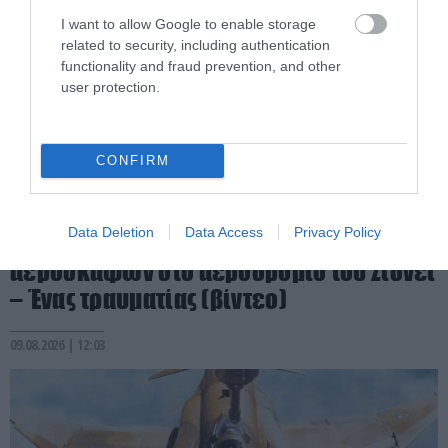
I want to allow Google to enable storage
related to security, including authentication
functionality and fraud prevention, and other
user protection.
CONFIRM
PRONEWS.GR /
ΔΙΕΘΝΗΣ ΑΣΦΑΛΕΙΑ
Data Deletion
Data Access
Privacy Policy
Αυστραλία: Παραλίγο σύγκρουση δύο
αεροσκαφών στο αεροδρόμιο του Σίδνεϊ
– Ένας τραυματίας (βίντεο)
09.08.2026 | 12:03