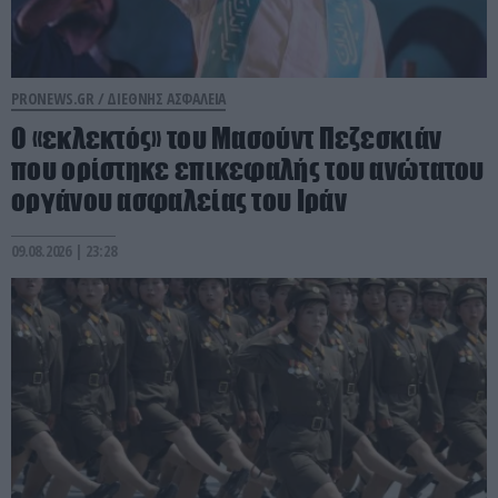
PRONEWS.GR /
ΔΙΕΘΝΗΣ ΑΣΦΑΛΕΙΑ
Ο «εκλεκτός» του Μασούντ Πεζεσκιάν
που ορίστηκε επικεφαλής του ανώτατου
οργάνου ασφαλείας του Ιράν
09.08.2026 | 23:28