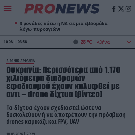
3 μονάδες κάτω η ΝΔ σε μια εβδομάδα
λόγω πυρκαγιών!
o
28
C
10
08
03:58
ΔΙΕΘΝΗΣ ΑΣΦΑΛΕΙΑ
Oυκρανία: Περισσότερα από 1.170
χιλιόμετρα διαδρομών
εφοδιασμού έχουν καλυφθεί με
αντι – drone δίχτυα (βίντεο)
Τα δίχτυα έχουν σχεδιαστεί ώστε να
δυσκολεύουν ή να αποτρέπουν την πρόσβαση
drones καμικάζι και FPV, UAV
18.05.2026 | 20:29