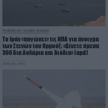
PRONEWS.GR /
ΔΙΕΘΝΗΣ ΑΣΦΑΛΕΙΑ
Το Ιράν «παγώνει» τις ΗΠΑ για άνοιγμα
των Στενών του Ορμούζ: «Δίνετε άμεσα
300 δισ.δολάρια και διόδια» (upd)
09.08.2026 | 09:52