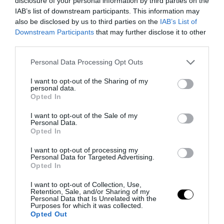
disclosure of your personal information by third parties on the
IAB’s list of downstream participants. This information may
also be disclosed by us to third parties on the
IAB’s List of
Downstream Participants
that may further disclose it to other
third parties.
Please note that this website/app uses one or more Google
Personal Data Processing Opt Outs
services and may gather and store information including but
not limited to your visit or usage behaviour. You may click to
I want to opt-out of the Sharing of my
personal data.
grant or deny consent to Google and its third-party tags to
Opted In
use your data for below specified purposes in below Google
consent section.
I want to opt-out of the Sale of my
Personal Data.
PRONEWS.GR /
ΔΙΕΘΝΗΣ ΑΣΦΑΛΕΙΑ
Opted In
Η Τουρκία συζητά την ένταξη και της
I want to opt-out of processing my
Personal Data for Targeted Advertising.
Αιγύπτου στην στρατιωτική συμφωνία
Opted In
με Σ.Αραβία-Πακιστάν
I want to opt-out of Collection, Use,
Retention, Sale, and/or Sharing of my
Personal Data that Is Unrelated with the
09.08.2026 | 13:39
Purposes for which it was collected.
Opted Out