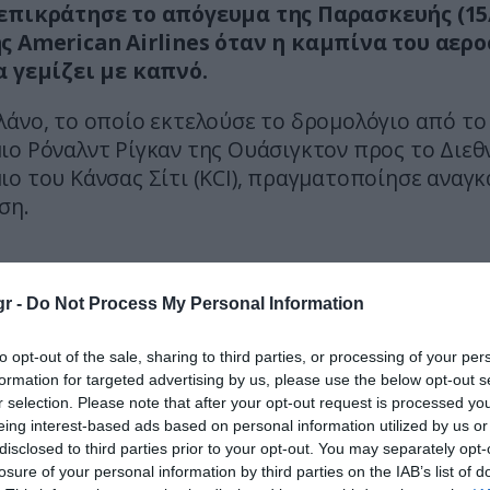
επικράτησε το απόγευμα της Παρασκευής (15/
ς American Airlines όταν η καμπίνα του αερ
α γεμίζει με καπνό.
άνο, το οποίο εκτελούσε το δρομολόγιο από το
ο Ρόναλντ Ρίγκαν της Ουάσιγκτον προς το Διεθ
ο του Κάνσας Σίτι (KCI), πραγματοποίησε αναγ
ση.
r -
Do Not Process My Personal Information
to opt-out of the sale, sharing to third parties, or processing of your per
formation for targeted advertising by us, please use the below opt-out s
r selection. Please note that after your opt-out request is processed y
eing interest-based ads based on personal information utilized by us or
disclosed to third parties prior to your opt-out. You may separately opt-
losure of your personal information by third parties on the IAB’s list of