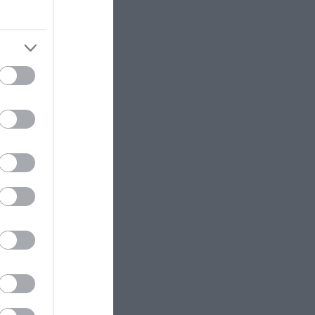
 τη
ης,
ΘΡΗΣΚΕΙΑ
22:30
Το ήξερες; – Γιατί χτυπούν
διαφορετικά οι καμπάνες σε
γάμο, κηδεία και μεγάλη γιορτή
την
ησε
ΠΡΟΣΩΠΙΚΟ
22:26
Ελέγχεται αμοντάριστο βίντεο
 τόνισε
της σύγκρουσης των ελικοπτέρων
.
στην Ψάθα – Σενάριο για τρίτο
ελικόπτερο
ΥΓΕΙΑ
22:22
Υπόθεση Α.Φάουτσι: «Ιδιωτικά
υς
έλεγε ότι ο Covid-19 ήταν
κατασκευασμένος – 100 φορές
μπορούσε να πει αλήθεια»
γος που
ΙΣΤΟΡΙΑ
22:15