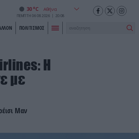
o
30
C
ΠΕΜΠΤΗ
06
08
2026
20:08
ΑΛΛΟΝ
ΠΟΛΙΤΙΣΜΟΣ
rlines: Η
ε με
ρέισι Μαν