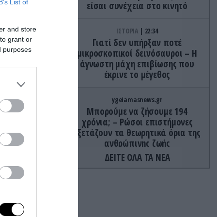
B’s List of
είσαι συνέχεια στο κινητό
er and store
ΙΣΤΟΡΙΑ
22:34
to grant or
Γιατί δεν υπήρξαν ποτέ
ed purposes
μικροσκοπικοί δεινόσαυροι – Η
 εντολή
άγνωστη μάχη επιβίωσης που
έκρινε το μέγεθος
ygeiamasnews.gr
μο
Μπορούμε να ζήσουμε 194
φάλεια
χρόνια; – Ρώσοι επιστήμονες
εξετάζουν τα θεωρητικά όρια της
ανθρώπινης ζωής
ΔΕΙΤΕ ΟΛΑ ΤΑ ΝΕΑ
ΦΥΣΙΚΗ ΚΑΤΑΣΤΑΣΗ
22:30
ι
Κόψτε την αμέσως: H συνήθεια
που αποδυναμώνει το σπέρμα
και σας ρίχνει την απόδοση πριν
του
την συνεύρεση