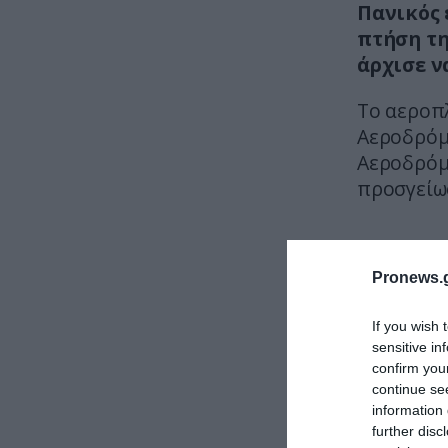
Πανικός 
πτήση τη
άρχισε ν
Το αεροπλ
Αεροδρόμι
Αεροδρόμι
προσγείω
Pronews.g
If you wish 
sensitive in
confirm you
continue se
information 
further disc