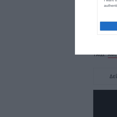
Κινίνη
authenti
Ελλάδα
TAGS:
AME
Δε