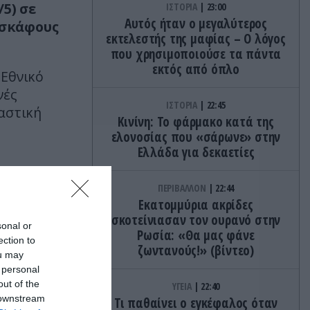
5) σε
ΙΣΤΟΡΙΑ
23:00
Αυτός ήταν ο μεγαλύτερος
οσκάφους
εκτελεστής της μαφίας – Ο λόγος
που χρησιμοποιούσε τα πάντα
εκτός από όπλο
 Εθνικό
νές
ΙΣΤΟΡΙΑ
22:45
καστική
Κινίνη: Το φάρμακο κατά της
ελονοσίας που «σάρωνε» στην
Ελλάδα για δεκαετίες
ΠΕΡΙΒΑΛΛΟΝ
22:44
Εκατομμύρια ακρίδες
σκοτείνιασαν τον ουρανό στην
sonal or
Ρωσία: «Θα μας φάνε
ection to
ζωντανούς!» (βίντεο)
ou may
 personal
out of the
ΥΓΕΙΑ
22:40
 downstream
Τι παθαίνει ο εγκέφαλος όταν