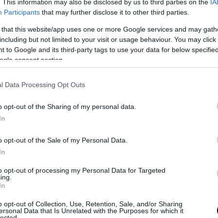
. This information may also be disclosed by us to third parties on the
IA
Participants
that may further disclose it to other third parties.
 that this website/app uses one or more Google services and may gath
including but not limited to your visit or usage behaviour. You may click 
 to Google and its third-party tags to use your data for below specifi
τά την προσγείωση, γύρω στις 3:20 μ.μ., δόθηκε
ogle consent section.
είγουσα εκκένωση.
l Data Processing Opt Outs
ιβάτες και τα τέσσερα μέλη του πληρώματος
o opt-out of the Sharing of my personal data.
ιψαν το αεροσκάφος απευθείας στον διάδρο
In
ωσης και μεταφέρθηκαν με λεωφορεία με ασ
ματικό σταθμό.
o opt-out of the Sale of my Personal Data.
In
to opt-out of processing my Personal Data for Targeted
ίο έσπευσαν αμέσως οι δυνάμεις Πυρόσβεσης κα
ing.
In
του αεροδρομίου (ARFF).
o opt-out of Collection, Use, Retention, Sale, and/or Sharing
στους επιβάτες βρισκόταν και ο βουλευτής 
ersonal Data that Is Unrelated with the Purposes for which it
lected.