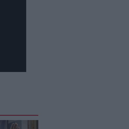
τους
ΔΙΕΘΝΗΣ ΑΣΦΑΛΕΙΑ
21:59
Το σχέδιο των ισραηλινών για να
πείσουν τον Ν.Τραμπ να
χτυπήσει το Ιράν – Η εμπλοκή
του Μ.Αχμαντινετζάντ
ΕΣΩΤΕΡΙΚΗ ΑΣΦΑΛΕΙΑ
21:50
Συνελήφθησαν ο διευθυντής κι ο
τεχνικός ασφαλείας του ΔΕΔΔΗΕ
στην Άρτα για τη φωτιά σε
υποσταθμό της ΔΕΗ
GOOD LIFE
21:45
Hangover: Αυτή είναι η απόλυτη
θεραπεία για να έρθετε γρήγορα
στα «ίσια» σας