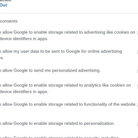
Τρέισι Μαν, ο οποίος δημοσίευσε βίντεο από
Out
ης εκκένωσης στα μέσα κοινωνικής δικτύωσ
ας την άμεση και ψύχραιμη αντίδραση του
consents
τος και των διασωστών.
o allow Google to enable storage related to advertising like cookies on
evice identifiers in apps.
η ανακοίνωσή της, η American Airlines απέδωσε 
σε έντονη οσμή/καπνό εντός της καμπίνας, ζήτ
o allow my user data to be sent to Google for online advertising
από το επιβατικό κοινό για την ταλαιπωρία και
s.
φάλεια παραμένει η απόλυτη προτεραιότητά της
to allow Google to send me personalized advertising.
 δεν αναφέρθηκε κανένας τραυματισμός.
o allow Google to enable storage related to analytics like cookies on
ΣΗΜΕΡΑ
evice identifiers in apps.
λιγράδι ο Β.Ζελένσκι: «Πρέπει να αποσπάσουμε το
o allow Google to enable storage related to functionality of the website
ς από το στρατόπεδο της Ρωσίας»
ήταν ο μεγαλύτερος εκτελεστής της μαφίας – Ο λό
o allow Google to enable storage related to personalization.
οποιούσε τα πάντα εκτός από όπλο
o allow Google to enable storage related to security, including