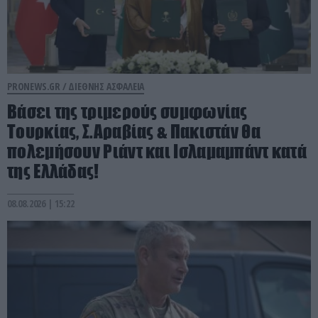
PRONEWS.GR /
ΔΙΕΘΝΗΣ ΑΣΦΑΛΕΙΑ
Βάσει της τριμερούς συμφωνίας
Τουρκίας, Σ.Αραβίας & Πακιστάν θα
πολεμήσουν Ριάντ και Ισλαμαμπάντ κατά
της Ελλάδας!
08.08.2026 | 15:22