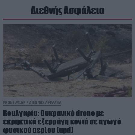
Διεθνής Ασφάλεια
PRONEWS.GR /
ΔΙΕΘΝΗΣ ΑΣΦΑΛΕΙΑ
Βουλγαρία: Ουκρανικό drone με
εκρηκτικά εξερράγη κοντά σε αγωγό
φυσικού αερίου (upd)