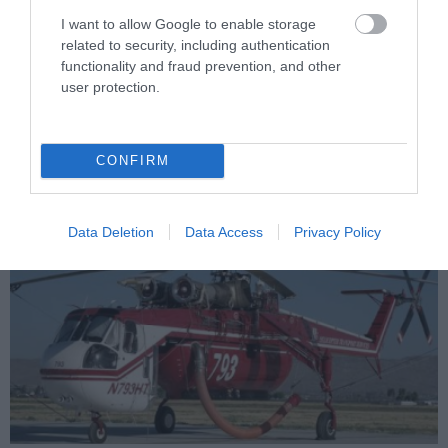
I want to allow Google to enable storage
related to security, including authentication
functionality and fraud prevention, and other
PRONEWS.GR /
ΔΙΕΘΝΗΣ ΑΣΦΑΛΕΙΑ
user protection.
ΟΗΕ: «Στο υψηλότερο επίπεδο ο κίνδυνος
νέας μεγάλης σύγκρουσης στην Υεμένη»
CONFIRM
08.08.2026 | 10:21
Data Deletion
Data Access
Privacy Policy