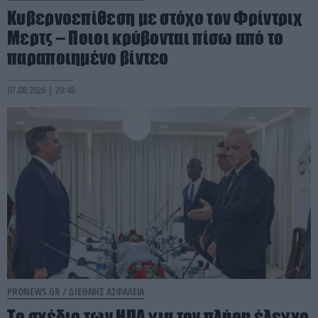
Κυβερνοεπίθεση με στόχο τον Φρίντριχ
Μερτς – Ποιοι κρύβονται πίσω από το
παραποιημένο βίντεο
07.08.2026 | 20:48
PRONEWS.GR /
ΔΙΕΘΝΗΣ ΑΣΦΑΛΕΙΑ
To σχέδιο των ΗΠΑ για τον πλήρη έλεγχο