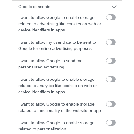
Google consents
I want to allow Google to enable storage
related to advertising like cookies on web or
PRONEWS.GR /
ΔΙΕΘΝΗΣ ΑΣΦΑΛΕΙΑ
device identifiers in apps.
Ποια Στενά του Ορμούζ; – Αυτή είναι η πιο
I want to allow my user data to be sent to
επικίνδυνη θαλάσσια οδός για τα πλοία
Google for online advertising purposes.
– Στο στόχαστρο και ελληνόκτητα!
I want to allow Google to send me
personalized advertising.
08.08.2026 | 10:49
I want to allow Google to enable storage
related to analytics like cookies on web or
device identifiers in apps.
I want to allow Google to enable storage
related to functionality of the website or app.
I want to allow Google to enable storage
related to personalization.