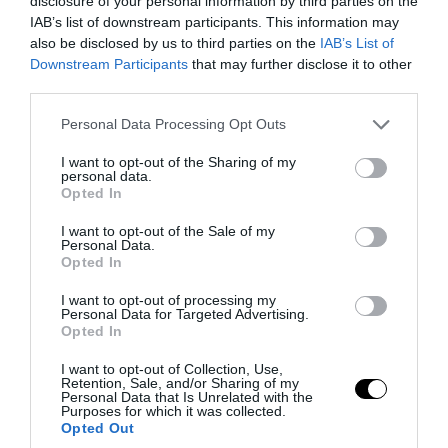
disclosure of your personal information by third parties on the
IAB’s list of downstream participants. This information may
also be disclosed by us to third parties on the
IAB’s List of
Downstream Participants
that may further disclose it to other
third parties.
PRONEWS.GR /
ΔΙΕΘΝΗΣ ΑΣΦΑΛΕΙΑ
Please note that this website/app uses one or more Google
Ταινία τρόμου η κατάσταση στην
Personal Data Processing Opt Outs
services and may gather and store information including but
Ουκρανία: Γυναίκα ουρλιάζει όταν
not limited to your visit or usage behaviour. You may click to
I want to opt-out of the Sharing of my
personal data.
άνδρες της TCC πήραν τον σύντροφό της
grant or deny consent to Google and its third-party tags to
Opted In
use your data for below specified purposes in below Google
(βίντεο)
consent section.
I want to opt-out of the Sale of my
Personal Data.
08.08.2026 | 11:14
Opted In
I want to opt-out of processing my
Personal Data for Targeted Advertising.
Opted In
I want to opt-out of Collection, Use,
Retention, Sale, and/or Sharing of my
Personal Data that Is Unrelated with the
Purposes for which it was collected.
Opted Out