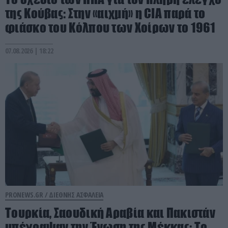
της Κούβας: Στην «αιχμή» η CIA παρά το
φιάσκο του Κόλπου των Χοίρων το 1961
07.08.2026 | 18:22
PRONEWS.GR /
ΔΙΕΘΝΗΣ ΑΣΦΑΛΕΙΑ
Τουρκία, Σαουδική Αραβία και Πακιστάν
υπέγραψαν την Ένωση της Μέκκας: Το