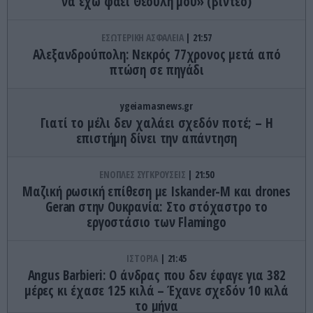
να έχω φάει Θεούλη μου» (βίντεο)
ΕΣΩΤΕΡΙΚΗ ΑΣΦΑΛΕΙΑ
21:57
Αλεξανδρούπολη: Νεκρός 77χρονος μετά από
πτώση σε πηγάδι
ygeiamasnews.gr
Γιατί το μέλι δεν χαλάει σχεδόν ποτέ; – Η
επιστήμη δίνει την απάντηση
ΕΝΟΠΛΕΣ ΣΥΓΚΡΟΥΣΕΙΣ
21:50
Μαζική ρωσική επίθεση με Iskander-M και drones
Geran στην Ουκρανία: Στο στόχαστρο το
εργοστάσιο των Flamingo
ΙΣΤΟΡΙΑ
21:45
Angus Barbieri: Ο άνδρας που δεν έφαγε για 382
μέρες κι έχασε 125 κιλά – Έχανε σχεδόν 10 κιλά
το μήνα