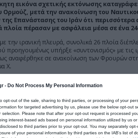
ητη εικόνα σχετικής εκτόνωσης καταγράφε
υ Ορμούζ, μετά την ανακοίνωση του Ναυτικο
της Επανάστασης του Ιράν ότι περισσότερα 
 πλοία πέρασαν με ασφάλεια μέσα σε ένα 24
ε την ιρανική πλευρά, συνολικά 26 πλοία διέπλ
ού προηγουμένως υπήρξε «συντονισμός» με τις ι
πως αναφέρθηκε σε ανακοίνωση των Φρουρών στ
α Χ.
 αυτή παρακολουθείται στενά από τη διεθνή ναυ
r -
Do Not Process My Personal Information
ς ενέργειας, καθώς το Ορμούζ αποτελεί βασική δ
ορά σημαντικού μέρους του παγκόσμιου πετρελα
to opt-out of the sale, sharing to third parties, or processing of your per
βολή στην ασφάλειά του να έχει άμεσες επιπτώσ
formation for targeted advertising by us, please use the below opt-out s
r selection. Please note that after your opt-out request is processed y
εγονός ότι η περιοχή παραμένει εξαιρετικά ευα
eing interest-based ads based on personal information utilized by us or
κά, η αυξημένη ροή πλοίων το τελευταίο διάστ
disclosed to third parties prior to your opt-out. You may separately opt-
losure of your personal information by third parties on the IAB’s list of
εται ως ένδειξη προσωρινής σταθεροποίησης, μ