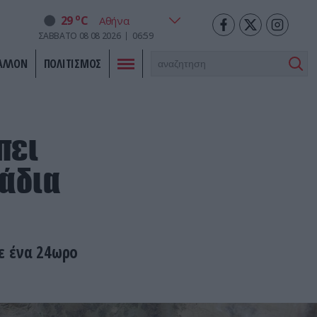
o
29
C
ΣΑΒΒΑΤΟ
08
08
2026
06:59
ΑΛΛΟΝ
ΠΟΛΙΤΙΣΜΟΣ
πει
άδια
ε ένα 24ωρο