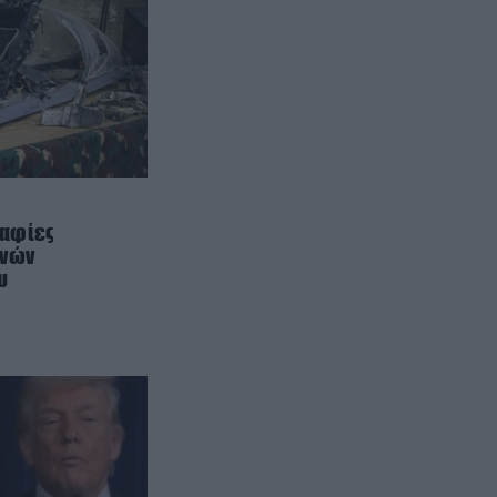
ΤΕΧΝΟΛΟΓΙΑ
09:11
Προηγμένο Al μοντέλο στην Κίνα
έδειξε πώς μοιάζει ο Παράδεισος
και τα πλάνα είναι εντυπωσιακά
(βίντεο)
ΚΑΤΟΙΚΙΔΙΑ
09:03
Δείτε βίντεο: Μετά από χρόνια
πρώην αδέσποτη γάτα πλησίασε
ραφίες
από μόνη της την ιδιοκτήτριά της
ινών
επειδή ήταν λυπημένη
υ
ΕΣΩΤΕΡΙΚΗ ΑΣΦΑΛΕΙΑ
09:01
Υπόθεση Marfin: «Δεν υπάρχει
ταυτοποίηση» λέει ο δικηγόρος
της 46χρονης
ΠΕΡΙΒΑΛΛΟΝ
08:54