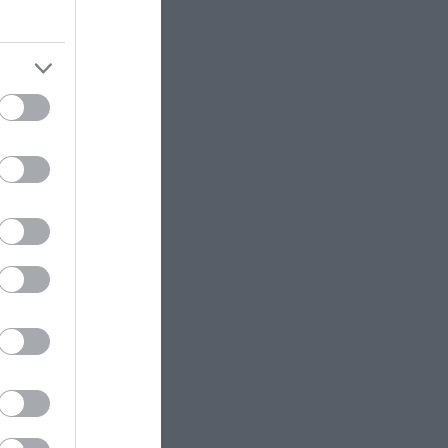
χε σε
πλευρά της Οδύσσειας – Οι
μνηστήρες που σκοτώθηκαν και
τα δύο άτομα που μόλις σώθηκαν
άθετε
GOOD LIFE
09:30
Αυτό είναι το αντίθετο του deja-
vu και έτσι μπορείς να το
ξεχωρίσεις
AUTO - MOTO
09:28
Νέος ΚΟΚ: Η παράβαση του
συνοδηγού που μπορεί να
ram
κοστίσει στον οδηγό δίπλωμα και
πινακίδες
ΔΙΕΘΝΗΣ ΠΟΛΙΤΙΚΗ
09:20
Ν.Τραμπ: Προσφεύγει στο
Ανώτατο Δικαστήριο μετά το
«μπλόκο» στην κατασκευή της