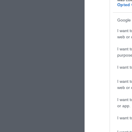
ΗΠΑ: Σ
Opted 
επιχεί
Google 
I want t
web or d
I want t
purpose
TAGS:
ΔΙΕ
I want 
I want t
Δε
web or d
I want t
or app.
I want t
I want t