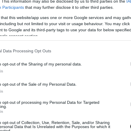
. This information may also be disclosed by us to third parties on the
IA
ντασης που είχε περιορίσει τη ναυσιπλοΐα.
Participants
that may further disclose it to other third parties.
μιλούν και για πρώτη διέλευση νοτιοκορεατικο
 that this website/app uses one or more Google services and may gath
including but not limited to your visit or usage behaviour. You may click 
λοιου από την έναρξη της κρίσης, σε συνεννόησ
 to Google and its third-party tags to use your data for below specifi
 γεγονός που ενισχύει τα σημάδια μερικής επα
ogle consent section.
ης στο στενό.
l Data Processing Opt Outs
α, οι διεθνείς παρατηρητές επισημαίνουν ότι η
η παραμένει εύθραυστη, με το καθεστώς διέλευ
o opt-out of the Sharing of my personal data.
εί να εξαρτάται από τις αποφάσεις των ιρανικώ
In
ΣΗΜΕΡΑ
o opt-out of the Sale of my Personal Data.
In
: Ρωσική βόμβα FAB-3000 «εξαφανίζει από τον χά
to opt-out of processing my Personal Data for Targeted
 διέλευσης των ουκρανικών δυνάμεων στην Ζαπορ
ing.
In
με δημοσίευμα της Telegraph: Δόθηκε εξαψήφια
ίωση σε φερόμενη ως ερωμένη του Τζιάνι Ινφαντ
o opt-out of Collection, Use, Retention, Sale, and/or Sharing
ersonal Data that Is Unrelated with the Purposes for which it
lected.