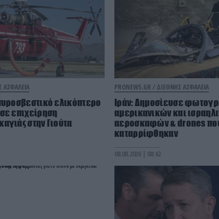
Σ ΑΣΦΑΛΕΙΑ
PRONEWS.GR /
ΔΙΕΘΝΗΣ ΑΣΦΑΛΕΙΑ
 πυροσβεστικό ελικόπτερο
Ιράν: Δημοσίευσε φωτογ
 σε επιχείρηση
αμερικανικών και ισραηλ
αγιάς στην Γιούτα
αεροσκαφών & drones πο
καταρρίφθηκαν
08.08.2026 | 08:42