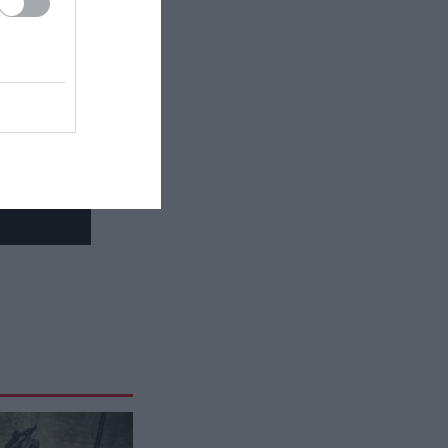
νέας αίθουσας χορού στον Λευκό
Οίκο
ΔΙΕΘΝΕΣ ΠΟΔΟΣΦΑΙΡΟ
09:19
Όλοι οι καλοί χωράνε: Η
ευφάνταστη ιδέα ομάδας του
Περού για να… τιμήσει τους 1.000
χορηγούς
GOOD LIFE
09:15
Πώς μοιάζει το ιδανικό 24ωρο
σύμφωνα με επιστήμονες – Η
«μαγική συνταγή» της ευτυχίας
CELEBRITIES
09:12
12 σπουδαίοι Έλληνες ηθοποιοί
που «έφυγαν» από τη ζωή με
τραγικό τρόπο