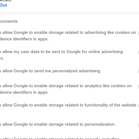
υνετρίβη πυροσβεστικό ελικόπτερο που συμμετεί
Out
ρηση κατάσβεσης πυρκαγιάς στην Γιούτα
consents
Ακολουθήστε το
pronews.gr
στο Google News και μ
o allow Google to enable storage related to advertising like cookies on
πρώτοι όλες τις ειδήσεις
evice identifiers in apps.
o allow my user data to be sent to Google for online advertising
s.
ΛΕΥΣΗ
ΙΡΑΝ
ΠΛΟΙΑ
ΣΤΕΝΑ ΤΟΥ ΟΡΜΟΥΖ
to allow Google to send me personalized advertising.
o allow Google to enable storage related to analytics like cookies on
ίτε μας ζωντανά στο
YouTube
,
Twitch
,
X
,
Teleg
evice identifiers in apps.
o allow Google to enable storage related to functionality of the website
o allow Google to enable storage related to personalization.
o allow Google to enable storage related to security, including