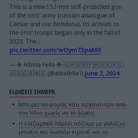
This is a new 152-mm self-propelled gun
of the orcs’ army (russian analogue of
Caesar and our Bohdana). Its arrivals to
the orcs’ troops began only in the fall of
2023. The…
pic.twitter.com/wOym73paMX
— ✙ Albina Fella ✙ 🇺🇦🇬🇧🇫🇷🇩🇪🇵🇱
🇺🇸🇨🇦🇦🇺 (@albafella1)
June 2, 2024
ΕΙΔΗΣΕΙΣ ΣΗΜΕΡΑ
Μπορεί να φοράς κάτι αρχαιότερο από
τον Ήλιο χωρίς να το ξέρεις
Η Ελίζαμπεθ Χάρλεϊ πόζαρε με γαλάζιο
μπικίνι και λεοπάρ κιμονό και οι