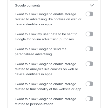
PRONEWS.GR /
ΔΙΕΘΝΗΣ ΑΣΦΑΛΕΙΑ
Google consents
Νταν Κέιν: Ο κορυφαίος Στρατηγός
προειδοποίησε – «Θα μας διαλύσει μια
I want to allow Google to enable storage
related to advertising like cookies on web or
μετωπική σύγκρουση με το Ιράν» – Τι
device identifiers in apps.
πρότεινε
I want to allow my user data to be sent to
Google for online advertising purposes.
08.08.2026 | 07:33
I want to allow Google to send me
personalized advertising.
I want to allow Google to enable storage
related to analytics like cookies on web or
device identifiers in apps.
I want to allow Google to enable storage
related to functionality of the website or app.
I want to allow Google to enable storage
related to personalization.