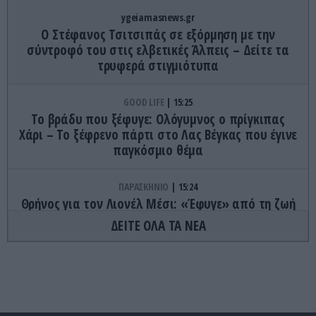
ygeiamasnews.gr
Ο Στέφανος Τσιτσιπάς σε εξόρμηση με την
σύντροφό του στις ελβετικές Άλπεις – Δείτε τα
τρυφερά στιγμιότυπα
GOOD LIFE
15:25
Το βράδυ που ξέφυγε: Ολόγυμνος ο πρίγκιπας
Χάρι – Το ξέφρενο πάρτι στο Λας Βέγκας που έγινε
παγκόσμιο θέμα
ΠΑΡΑΣΚΗΝΙΟ
15:24
Θρήνος για τον Λιονέλ Μέσι: «Έφυγε» από τη ζωή
ο πατέρας του, Χόρχε
ΔΕΙΤΕ ΟΛΑ ΤΑ ΝΕΑ
ΔΙΕΘΝΗΣ ΑΣΦΑΛΕΙΑ
15:22
Βάσει της τριμερούς συμφωνίας Τουρκίας,
Σ.Αραβίας & Πακιστάν θα πολεμήσουν Ριάντ και
Ισλαμαμπάντ κατά της Ελλάδας!