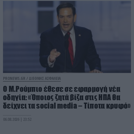
PRONEWS.GR /
ΔΙΕΘΝΗΣ ΑΣΦΑΛΕΙΑ
Ο Μ.Ρούμπιο έθεσε σε εφαρμογή νέα
οδηγία: «Όποιος ζητά βίζα στις ΗΠΑ θα
δείχνει τα social media – Τίποτα κρυφό»
06.08.2026 | 23:52