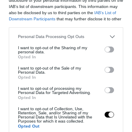
PRONEWS.GR /
ΔΙΕΘΝΗΣ ΑΣΦΑΛΕΙΑ
disclosure of your personal information by third parties on the
IAB’s list of downstream participants. This information may
Σκληρή γλώσσα της Ρωσίας κατά της
also be disclosed by us to third parties on the
IAB’s List of
Γερμανίας για το drone με εκρηκτικά
Downstream Participants
that may further disclose it to other
third parties.
που βρέθηκε σε αεροδρόμιο της
Λειψίας
Please note that this website/app uses one or more Google
Personal Data Processing Opt Outs
services and may gather and store information including but
not limited to your visit or usage behaviour. You may click to
I want to opt-out of the Sharing of my
08.08.2026 | 08:20
personal data.
grant or deny consent to Google and its third-party tags to
Opted In
use your data for below specified purposes in below Google
consent section.
I want to opt-out of the Sale of my
Personal Data.
Opted In
I want to opt-out of processing my
Personal Data for Targeted Advertising.
Opted In
I want to opt-out of Collection, Use,
Retention, Sale, and/or Sharing of my
Personal Data that Is Unrelated with the
Purposes for which it was collected.
Opted Out