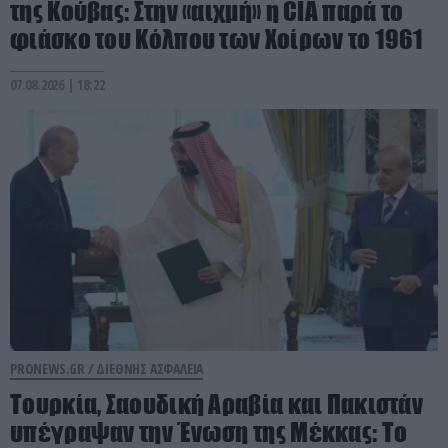
της Κούβας: Στην «αιχμή» η CIA παρά το
φιάσκο του Κόλπου των Χοίρων το 1961
07.08.2026 | 18:22
PRONEWS.GR /
ΔΙΕΘΝΗΣ ΑΣΦΑΛΕΙΑ
Τουρκία, Σαουδική Αραβία και Πακιστάν
υπέγραψαν την Ένωση της Μέκκας: Το