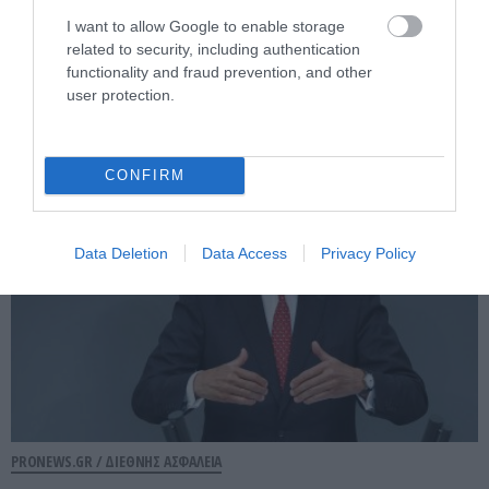
PRONEWS.GR /
ΔΙΕΘΝΗΣ ΑΣΦΑΛΕΙΑ
I want to allow Google to enable storage
Ρωσική επίθεση προκάλεσε σοβαρές
related to security, including authentication
ζημιές στο γήπεδο της Τσερνομόρετς
functionality and fraud prevention, and other
(βίντεο)
user protection.
07.08.2026 | 21:46
CONFIRM
Data Deletion
Data Access
Privacy Policy
PRONEWS.GR /
ΔΙΕΘΝΗΣ ΑΣΦΑΛΕΙΑ