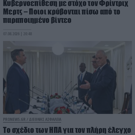
Κυβερνοεπίθεση με στόχο τον Φρίντριχ
Μερτς – Ποιοι κρύβονται πίσω από το
παραποιημένο βίντεο
07.08.2026 | 20:48
PRONEWS.GR /
ΔΙΕΘΝΗΣ ΑΣΦΑΛΕΙΑ
To σχέδιο των ΗΠΑ για τον πλήρη έλεγχο