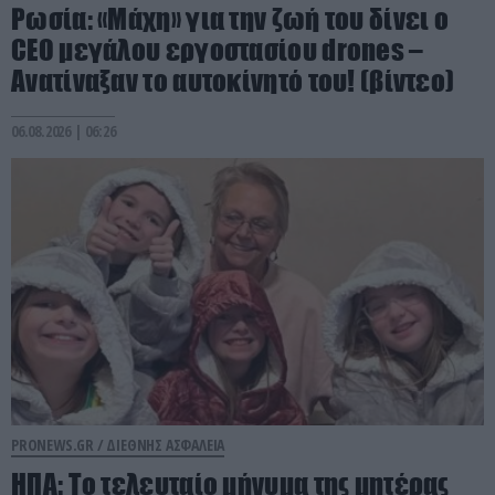
Ρωσία: «Μάχη» για την ζωή του δίνει ο
CEO μεγάλου εργοστασίου drones –
Ανατίναξαν το αυτοκίνητό του! (βίντεο)
06.08.2026 | 06:26
PRONEWS.GR /
ΔΙΕΘΝΗΣ ΑΣΦΑΛΕΙΑ
ΗΠΑ: Το τελευταίο μήνυμα της μητέρας