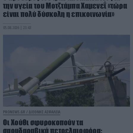
την υγεία του Μοτζτάμπα Χαμενεΐ «τώρα
είναι πολύ δύσκολη η επικοινωνία»
05.08.2026 | 23:43
PRONEWS.GR /
ΔΙΕΘΝΗΣ ΑΣΦΑΛΕΙΑ
Οι Χούθι σφυροκοπούν τα
σαουδαραβικά πετρελαιοφόρα: