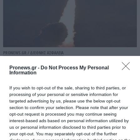
PRONEWS.GR /
ΔΙΕΘΝΗΣ ΑΣΦΑΛΕΙΑ
Η Βόρεια Κορέα εκτόξευσε βαλλιστικό
Pronews.gr -
Do Not Process My Personal
πύραυλο προς τη θάλασσα της Ιαπωνίας
Information
(βίντεο)
If you wish to opt-out of the sale, sharing to third parties, or
processing of your personal or sensitive information for
06.08.2026 | 12:51
targeted advertising by us, please use the below opt-out
section to confirm your selection. Please note that after your
opt-out request is processed you may continue seeing
interest-based ads based on personal information utilized by
us or personal information disclosed to third parties prior to
your opt-out. You may separately opt-out of the further