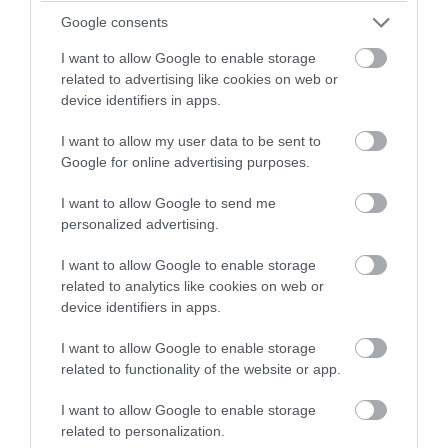
Google consents
I want to allow Google to enable storage
related to advertising like cookies on web or
device identifiers in apps.
PRONEWS.GR /
ΔΙΕΘΝΗΣ ΑΣΦΑΛΕΙΑ
I want to allow my user data to be sent to
Β.Ζαλούζνι: «Η Ρωσία έχει βρει
Google for online advertising purposes.
αντίμετρα για σχεδόν όλα τα οπλικά
συστήματα του ΝΑΤΟ που χρησιμοποιεί η
I want to allow Google to send me
personalized advertising.
Ουκρανία»
I want to allow Google to enable storage
06.08.2026 | 12:36
related to analytics like cookies on web or
device identifiers in apps.
I want to allow Google to enable storage
related to functionality of the website or app.
I want to allow Google to enable storage
related to personalization.