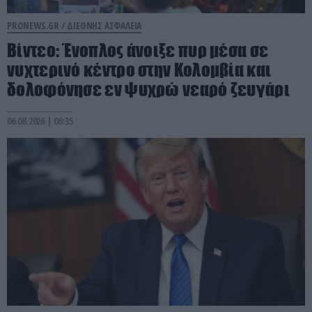
PRONEWS.GR /
ΔΙΕΘΝΗΣ ΑΣΦΑΛΕΙΑ
Βίντεο: Ένοπλος άνοιξε πυρ μέσα σε
νυχτερινό κέντρο στην Κολομβία και
δολοφόνησε εν ψυχρώ νεαρό ζευγάρι
06.08.2026 | 06:35