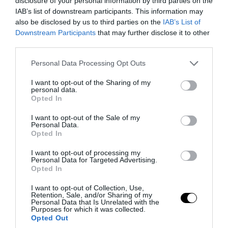
disclosure of your personal information by third parties on the
IAB’s list of downstream participants. This information may
also be disclosed by us to third parties on the
IAB’s List of
Downstream Participants
that may further disclose it to other
third parties.
Please note that this website/app uses one or more Google
Personal Data Processing Opt Outs
PRONEWS.GR /
ΔΙΕΘΝΗΣ ΑΣΦΑΛΕΙΑ
services and may gather and store information including but
not limited to your visit or usage behaviour. You may click to
I want to opt-out of the Sharing of my
Βίντεο: Η Ρωσία εκπαιδεύει
personal data.
grant or deny consent to Google and its third-party tags to
Opted In
Βορειοκορεάτες στρατιώτες σε πεδία
use your data for below specified purposes in below Google
consent section.
βολής για νέες επιχειρήσεις
I want to opt-out of the Sale of my
Personal Data.
Opted In
06.08.2026 | 12:37
I want to opt-out of processing my
Personal Data for Targeted Advertising.
Opted In
I want to opt-out of Collection, Use,
Retention, Sale, and/or Sharing of my
Personal Data that Is Unrelated with the
Purposes for which it was collected.
Opted Out