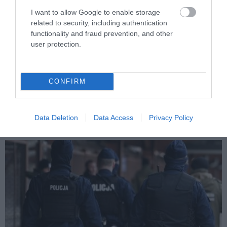
I want to allow Google to enable storage
related to security, including authentication
functionality and fraud prevention, and other
user protection.
PRONEWS.GR /
ΔΙΕΘΝΗΣ ΑΣΦΑΛΕΙΑ
Για πρώτη φορά οι Ρώσοι δημοσιεύουν
CONFIRM
εκτοξεύσεις βαλλιστικών όπλων κατά
της Ουκρανίας
Data Deletion
Data Access
Privacy Policy
06.08.2026 | 09:25