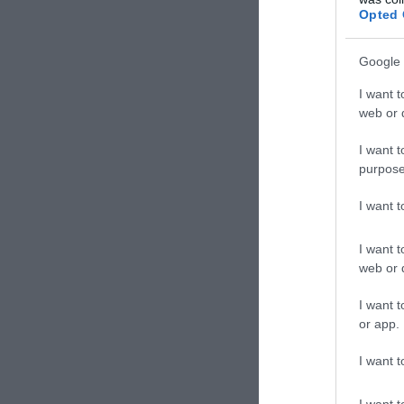
Opted 
Google 
I want t
web or d
TAGS:
AN-
I want t
purpose
Δε
I want 
I want t
web or d
I want t
or app.
I want t
I want t