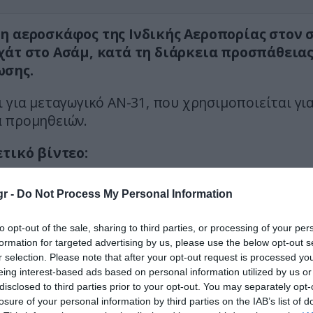
η αεροσκάφος της Ινδικής Αεροπορίας στον 
χάτ στο Ασάμ, κατά τη διάρκεια προσπάθεια
ωσης.
 για μεταγωγικό AN-31, που χρησιμοποιείται γι
 προμηθειών.
ετικό βίντεο:
dian Air Force AN-32 transport aircraft crashed o
r -
Do Not Process My Personal Information
Air Force Station in Assam, bursting into flames.
to opt-out of the sale, sharing to third parties, or processing of your per
is feared dead, although there’s no official confir
formation for targeted advertising by us, please use the below opt-out s
 or injuries yet.
r selection. Please note that after your opt-out request is processed y
eing interest-based ads based on personal information utilized by us or
n
pic.twitter.com/uy1J6px8Sb
disclosed to third parties prior to your opt-out. You may separately opt-
losure of your personal information by third parties on the IAB’s list of