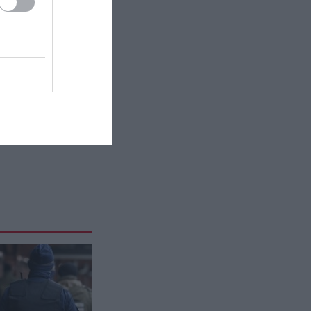
GOOD LIFE
10:59
Αυτός είναι ο λόγος που σχεδόν
όλες οι βαλίτσες είναι μαύρες
ΔΙΑΤΡΟΦΗ
10:55
Ξηρή νηστεία: Τι συμβαίνει στο
σώμα μετά από 3 ημέρες χωρίς
φαγητό και νερό
CELEBRITIES
10:52
Στην Πάρο με φίλους της η
Γ.Καληφώνη: Οι πόζες με ριγέ
μπικίνι (φωτο)
ΦΥΣΗ
10:46
Κατσαρίδες στο σπίτι: Ο μύθος με
τα αυγά και τα σημάδια που
δείχνουν ότι υπάρχει πρόβλημα