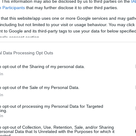
Nawfal (@MarioNawfal)
June 13, 2026
. This information may also be disclosed by us to third parties on the
IA
Participants
that may further disclose it to other third parties.
με τις πρώτες αναφορές, υπάρχουν φόβοι ότ
 that this website/app uses one or more Google services and may gath
έχει χάσει τη ζωή του.
including but not limited to your visit or usage behaviour. You may click 
 to Google and its third-party tags to use your data for below specifi
ρική βάση βρίσκεται περίπου 120 χιλιόμετρα α
ogle consent section.
 την Κίνα, ενώ οι αρμόδιες Αρχές διερευνούν τα 
ατος.
l Data Processing Opt Outs
o opt-out of the Sharing of my personal data.
ΣΗΜΕΡΑ
In
ς πλημμύρες και κατολισθήσεις πλήττουν τις Φιλι
o opt-out of the Sale of my Personal Data.
ιστον τέσσερις νεκροί (βίντεο)
In
αγρότη: Νέα ψηφιακή διαδικασία από τις 28 Αυγο
to opt-out of processing my Personal Data for Targeted
 γίνεται η ενεργοποίησή της
ing.
In
ς αμελήσεις: Αυτές είναι οι δύο κινήσεις που πρέπε
 στο σπίτι σου πριν φύγεις διακοπές
o opt-out of Collection, Use, Retention, Sale, and/or Sharing
ersonal Data that Is Unrelated with the Purposes for which it
lected.