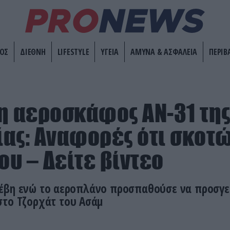
ΟΣ
ΔΙΕΘΝΗ
LIFESTYLE
ΥΓΕΙΑ
ΑΜΥΝΑ & ΑΣΦΑΛΕΙΑ
ΠΕΡΙΒ
η αεροσκάφος AN-31 της
ας: Αναφορές ότι σκοτ
ου – Δείτε βίντεο
έβη ενώ το αεροπλάνο προσπαθούσε να προσγε
στο Τζορχάτ του Ασάμ