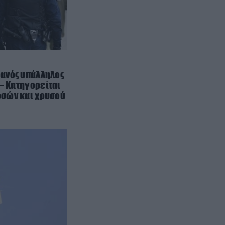
ΕΝΟΠΛΕΣ ΣΥΓΚΡΟΥΣΕΙΣ
10:43
Το Κίεβο δεν κατάφερε να
καταρρίψει ούτε έναν από τους
38 ρωσικούς πυραύλους που
εκτοξεύτηκαν εναντίον του
ανός υπάλληλος
ΑΣΤΡΑ & ΖΩΔΙΑ
10:40
 – Κατηγορείται
Ερμής στον Λέοντα από τις 9
σών και χρυσού
Αυγούστου: Ποια ζώδια
ευνοούνται σε έρωτα, χρήματα
και νέες ευκαιρίες
ΕΛΛΗΝΙΚΗ ΟΙΚΟΝΟΜΙΑ
10:33
Συντάξεις: Αυξάνονται από την 1η
Ιανουαρίου 2027 – Τέλος η
προσωπική διαφορά για 670.000
δικαιούχους
ΠΡΟΣΩΠΑ
10:33