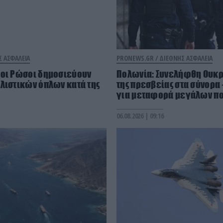
Σ ΑΣΦΑΛΕΙΑ
PRONEWS.GR /
ΔΙΕΘΝΗΣ ΑΣΦΑΛΕΙΑ
 οι Ρώσοι δημοσιεύουν
Πολωνία: Συνελήφθη Ουκρ
λιστικών όπλων κατά της
της πρεσβείας στα σύνορα
για μεταφορά μεγάλων πο
06.08.2026 | 09:16