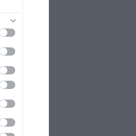
Οι λέξεις που πρέπει να λέμε
κάθε πρωί σύμφωνα με ψυχίατρο
άθετε
για να μας πάει καλά η μέρα
(βίντεο)
ΑΥΤΟΔΙΟΙΚΗΣΗ
11:07
«Επιχείρηση ελεύθερα
πεζοδρόμια» στην Αθήνα:
Απομακρύνθηκαν παράνομα
αντικείμενα από κοινόχρηστους
ram
χώρους
ΠΡΟΣΩΠΑ
11:05
«Έφυγε» από τη ζωή ο λαϊκός
τραγουδιστής Δ.Ξανθάκης: Η
πορεία ενός αυθεντικού
ερμηνευτή του ελληνικού
πενταγράμμου