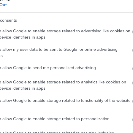
Out
Ακολουθήστε το
pronews.gr
στο Google News και μ
πρώτοι όλες τις ειδήσεις
consents
o allow Google to enable storage related to advertising like cookies on
evice identifiers in apps.
31
ΑΕΡΟΠΛΑΝΟ
ΙΝΔΙΑ
ΣΥΝΤΡΙΒΗ
o allow my user data to be sent to Google for online advertising
s.
ίτε μας ζωντανά στο
YouTube
,
Twitch
,
X
,
Teleg
to allow Google to send me personalized advertising.
o allow Google to enable storage related to analytics like cookies on
evice identifiers in apps.
o allow Google to enable storage related to functionality of the website
o allow Google to enable storage related to personalization.
o allow Google to enable storage related to security, including