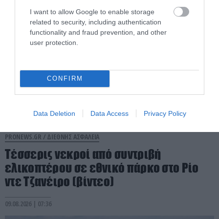
I want to allow Google to enable storage
related to security, including authentication
functionality and fraud prevention, and other
user protection.
CONFIRM
Data Deletion
Data Access
Privacy Policy
PRONEWS.GR /
ΔΙΕΘΝΗΣ ΑΣΦΑΛΕΙΑ
Τέσσερις νεκροί από συντριβή
ελικοπτέρου σε εθνικό πάρκο στο Ρίο
ντε Τζανέιρο (βίντεο)
09.08.2026 | 07:36