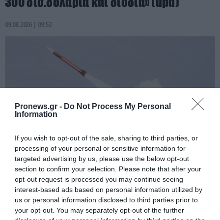
300 δισ.δολάρια και διόδια» (upd)
09.08.2026 | 09:52
Pronews.gr -
Do Not Process My Personal
Information
If you wish to opt-out of the sale, sharing to third parties, or
processing of your personal or sensitive information for
targeted advertising by us, please use the below opt-out
PRONEWS.GR /
ΔΙΕΘΝΗΣ ΑΣΦΑΛΕΙΑ
section to confirm your selection. Please note that after your
Οι Χούθι δοκιμάζουν την αμυντική
opt-out request is processed you may continue seeing
interest-based ads based on personal information utilized by
συμμαχία Τουρκίας-Σ.Αραβίας – Το
us or personal information disclosed to third parties prior to
παράδοξο των ελληνικών Patriot στην
your opt-out. You may separately opt-out of the further