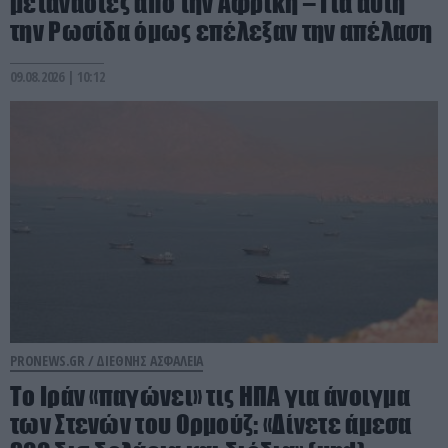
μετανάστες από την Αφρική – Για αυτή
την Ρωσίδα όμως επέλεξαν την απέλαση
09.08.2026 | 10:12
PRONEWS.GR /
ΔΙΕΘΝΗΣ ΑΣΦΑΛΕΙΑ
Το Ιράν «παγώνει» τις ΗΠΑ για άνοιγμα
των Στενών του Ορμούζ: «Δίνετε άμεσα