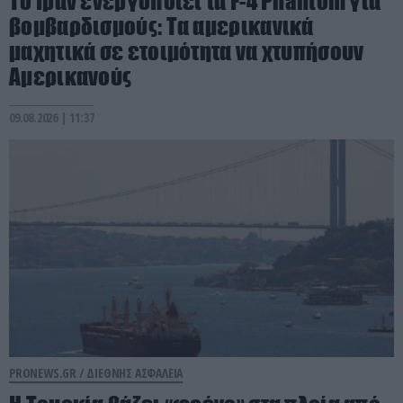
Το Ιράν ενεργοποιεί τα F-4 Phantom για
βομβαρδισμούς: Τα αμερικανικά
μαχητικά σε ετοιμότητα να χτυπήσουν
Αμερικανούς
09.08.2026 | 11:37
PRONEWS.GR /
ΔΙΕΘΝΗΣ ΑΣΦΑΛΕΙΑ