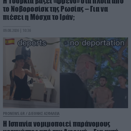
Η Τουρκία βάζει «φρένο» στα πλοία από
το Νοβοροσίσκ της Ρωσίας – Για να
πιέσει η Μόσχα το Ιράν;
09.08.2026 | 10:36
PRONEWS.GR /
ΔΙΕΘΝΗΣ ΑΣΦΑΛΕΙΑ
Η Ισπανία νομιμοποιεί παράνομους