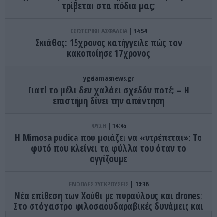
τρίβεται στα πόδια μας;
ΕΣΩΤΕΡΙΚΗ ΑΣΦΑΛΕΙΑ
14:54
Σκιάθος: 15χρονος κατήγγειλε πώς τον
κακοποίησε 17χρονος
ygeiamasnews.gr
Γιατί το μέλι δεν χαλάει σχεδόν ποτέ; – Η
επιστήμη δίνει την απάντηση
ΦΥΣΗ
14:46
Η Mimosa pudica που μοιάζει να «ντρέπεται»: Το
φυτό που κλείνει τα φύλλα του όταν το
αγγίζουμε
ΕΝΟΠΛΕΣ ΣΥΓΚΡΟΥΣΕΙΣ
14:36
Νέα επίθεση των Χούθι με πυραύλους και drones:
Στο στόχαστρο φιλοσαουδαραβικές δυνάμεις και
εγκαταστάσεις