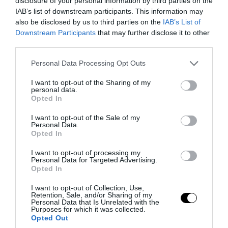
περιοχή
disclosure of your personal information by third parties on the
IAB’s list of downstream participants. This information may
also be disclosed by us to third parties on the
IAB’s List of
09.08.2026 | 09:45
Downstream Participants
that may further disclose it to other
third parties.
Please note that this website/app uses one or more Google
Personal Data Processing Opt Outs
services and may gather and store information including but
not limited to your visit or usage behaviour. You may click to
I want to opt-out of the Sharing of my
personal data.
grant or deny consent to Google and its third-party tags to
Opted In
use your data for below specified purposes in below Google
consent section.
I want to opt-out of the Sale of my
Personal Data.
Opted In
I want to opt-out of processing my
Personal Data for Targeted Advertising.
Opted In
PRONEWS.GR /
ΔΙΕΘΝΗΣ ΑΣΦΑΛΕΙΑ
Μ.Πεζεσκιάν: «Τώρα είναι η καλύτερη
I want to opt-out of Collection, Use,
Retention, Sale, and/or Sharing of my
ώρα για συμφωνία» – Το μήνυμα του
Personal Data that Is Unrelated with the
Purposes for which it was collected.
Ιράν προς τις ΗΠΑ
Opted Out