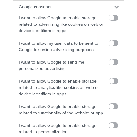
09.08.2026 | 09:25
Google consents
I want to allow Google to enable storage
related to advertising like cookies on web or
device identifiers in apps.
I want to allow my user data to be sent to
Google for online advertising purposes.
I want to allow Google to send me
personalized advertising.
I want to allow Google to enable storage
related to analytics like cookies on web or
PRONEWS.GR /
ΔΙΕΘΝΗΣ ΑΣΦΑΛΕΙΑ
device identifiers in apps.
ΗΠΑ: Εκκενώθηκε Boeing 757 της Delta
I want to allow Google to enable storage
με 205 επιβάτες μετά από αναφορές για
related to functionality of the website or app.
καπνό
I want to allow Google to enable storage
related to personalization.
09.08.2026 | 08:42