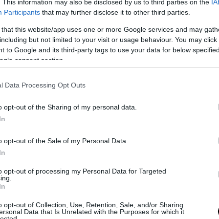
. This information may also be disclosed by us to third parties on the
IA
Participants
that may further disclose it to other third parties.
Δείτε αυτή τη δημοσίευση στο Instagram.
 that this website/app uses one or more Google services and may gath
including but not limited to your visit or usage behaviour. You may click 
 to Google and its third-party tags to use your data for below specifi
ogle consent section.
l Data Processing Opt Outs
o opt-out of the Sharing of my personal data.
In
o opt-out of the Sale of my Personal Data.
Η δημοσίευση κοινοποιήθηκε από το χρήστη pronews.gr (@pronews.gr)
In
to opt-out of processing my Personal Data for Targeted
ing.
ί, για τις ανάγκες του πρωτοκόλλου της Συνόδο
In
η ίδια μπάντα να έπαιζε το ίδιο ή άλλα εμβατήρι
o opt-out of Collection, Use, Retention, Sale, and/or Sharing
ς ξένους ηγέτες που κατέφθαναν στο παλάτι, ό
ersonal Data that Is Unrelated with the Purposes for which it
lected.