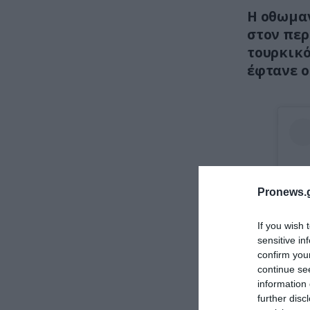
Η οθωμαν
στον περ
τουρκικό
έφτανε ο
Pronews.g
If you wish 
sensitive in
confirm you
continue se
information 
further disc