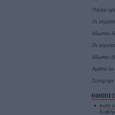
Πάντα ηρω
Οι στρατο
έδωσαν δ
Οι στρατο
έδωσαν δό
Αγάπα το 
Σύντριψε 
ΕΙΔΗΣΕΙΣ 
Αυτό ε
διαθή