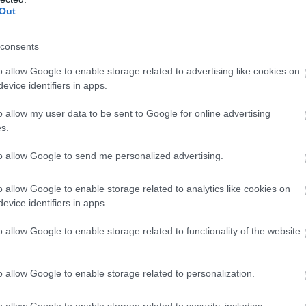
η της Ελλάδας το μήνυμα αποκτά άλλη βαρύτητ
Out
 οι γείτονες δεν έχασαν την ευκαιρία να συνδέ
consents
ύς παιάνες με τις μόνιμες αναθεωρητικές τους 
o allow Google to enable storage related to advertising like cookies on
οντας ότι ακόμα και σε ένα νατοϊκό δείπνο, το 
evice identifiers in apps.
αι σταθερά στραμμένο στο πώς θα «πολεμήσουν»
 έστω και σε επίπεδο εντυπώσεων και ψυχολογι
o allow my user data to be sent to Google for online advertising
s.
to allow Google to send me personalized advertising.
 ειναι τα σχόλια των Τούρκων στο διαδίκτυ
ά με την υποδοχή του πρωθυπουργού Κυριά
o allow Google to enable storage related to analytics like cookies on
η από τον Τούρκο πρόεδρο Ρ.Τ.Ερνογάν στο
evice identifiers in apps.
ό παλάτι στην Άγκυρα για το δείπνο προς τι
ου ΝΑΤΟ που συμμετέχουν στη Σύνοδο κορυφ
o allow Google to enable storage related to functionality of the website
ς.
o allow Google to enable storage related to personalization.
k PM Mitsotakis is welcomed by the Ottoman band
.
pic.twitter.com/GAzKTAwhog
o allow Google to enable storage related to security, including