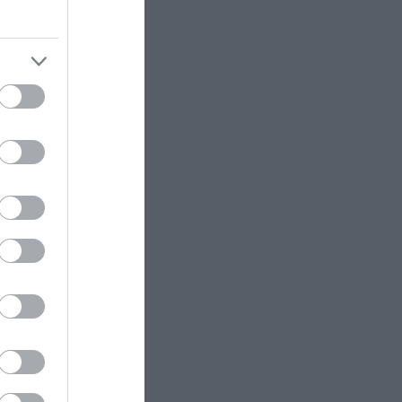
α.
ΕΣΩΤΕΡΙΚΗ ΑΣΦΑΛΕΙΑ
21:40
Νέα στοιχεία για την τραγωδία
σουν τους
στα Μάλια – Βούτηξε για να
βλέψεις,
σώσει τη φίλη της και έχασε τη
μυαλό
ζωή της
 την
κού
ΕΣΩΤΕΡΙΚΗ ΑΣΦΑΛΕΙΑ
21:30
Εύβοια: «Έφυγε» από τη ζωή ο
37χρονος μοτοσικλετιστής που
ο
είχε συγκρουστεί με
κου
αγριογούρουνο
μήν των
ΚΟΣΜΟΣ
21:30
ής της
Υπόθεση «Μυστρά» στην Ιταλία:
Κρατούσε 10 χρόνια την νεκρή
μητέρα του για να παίρνει την
σύνταξή της
 playing a