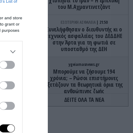
χτυπήσει το Ιράν – Η εμπλοκή
B’s List of
του Μ.Αχμαντινετζάντ
er and store
ΕΣΩΤΕΡΙΚΗ ΑΣΦΑΛΕΙΑ
21:50
to grant or
Συνελήφθησαν ο διευθυντής κι ο
ed purposes
τεχνικός ασφαλείας του ΔΕΔΔΗΕ
στην Άρτα για τη φωτιά σε
υποσταθμό της ΔΕΗ
ygeiamasnews.gr
Μπορούμε να ζήσουμε 194
χρόνια; – Ρώσοι επιστήμονες
εξετάζουν τα θεωρητικά όρια της
ανθρώπινης ζωής
ΔΕΙΤΕ ΟΛΑ ΤΑ ΝΕΑ
GOOD LIFE
21:45
υ
Hangover: Αυτή είναι η απόλυτη
θεραπεία για να έρθετε γρήγορα
α για
στα «ίσια» σας
μως στην