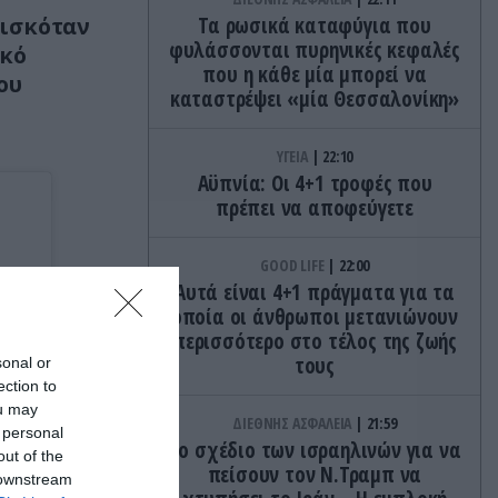
ρισκόταν
Τα ρωσικά καταφύγια που
φυλάσσονται πυρηνικές κεφαλές
ακό
που η κάθε μία μπορεί να
ου
καταστρέψει «μία Θεσσαλονίκη»
ΥΓΕΙΑ
22:10
Αϋπνία: Οι 4+1 τροφές που
πρέπει να αποφεύγετε
GOOD LIFE
22:00
Αυτά είναι 4+1 πράγματα για τα
οποία οι άνθρωποι μετανιώνουν
περισσότερο στο τέλος της ζωής
τους
sonal or
ection to
ou may
ΔΙΕΘΝΗΣ ΑΣΦΑΛΕΙΑ
21:59
 personal
Το σχέδιο των ισραηλινών για να
out of the
πείσουν τον Ν.Τραμπ να
 downstream