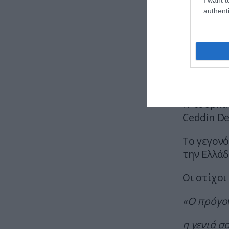
authenti
— Ragıp S
Όπως ανα
βρίσκεται
στρατιωτ
πρωθυπο
Η τουρκικ
Ceddin De
Το γεγον
την Ελλάδ
Οι στίχο
«Ο πρόγον
η γενιά σ