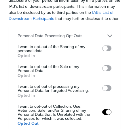
disclosure of your personal information by third parties on the
IAB’s list of downstream participants. This information may
also be disclosed by us to third parties on the
IAB’s List of
Downstream Participants
that may further disclose it to other
third parties.
PRONEWS.GR /
ΕΝΟΠΛΕΣ ΣΥΓΚΡΟΥΣΕΙΣ
Please note that this website/app uses one or more Google
Personal Data Processing Opt Outs
Ρωσικός πύραυλος με κεφαλή
services and may gather and store information including but
not limited to your visit or usage behaviour. You may click to
I want to opt-out of the Sharing of my
διασποράς κατέστρεψε ολοσχερώς ένα
personal data.
grant or deny consent to Google and its third-party tags to
από τα μεγαλύτερα κέντρα διανομής στο
Opted In
use your data for below specified purposes in below Google
Κίεβο (βίντεο)
consent section.
I want to opt-out of the Sale of my
Personal Data.
Opted In
05.08.2026 | 13:38
I want to opt-out of processing my
Personal Data for Targeted Advertising.
Opted In
I want to opt-out of Collection, Use,
Retention, Sale, and/or Sharing of my
Personal Data that Is Unrelated with the
Purposes for which it was collected.
Opted Out