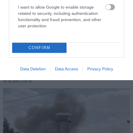
I want to allow Google to enable storage
related to security, including authentication
functionality and fraud prevention, and other
user protection.
PRONEWS.GR /
ΕΝΟΠΛΕΣ ΣΥΓΚΡΟΥΣΕΙΣ
Νέα εποχή στον πόλεμο: Η Ουκρανία για
CONFIRM
πρώτη φορά χρησιμοποίησε drone για
να μεταφέρει ρομπότ στο πεδίο της
μάχης!
Data Deletion
Data Access
Privacy Policy
05.08.2026 | 09:38