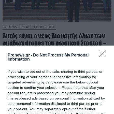
PRONEWS.GR /
ΕΝΟΠΛΕΣ ΣΥΓΚΡΟΥΣΕΙΣ
Αυτός είναι ο νέος διοικητής όλων των
ομάδων drones του ρωσικού Στρατού –
Τον αποκάλυψε ο ίδιος ο Β.Πούτιν
Pronews.gr -
Do Not Process My Personal
(βίντεο)
Information
05.08.2026 | 16:00
If you wish to opt-out of the sale, sharing to third parties, or
processing of your personal or sensitive information for
targeted advertising by us, please use the below opt-out
section to confirm your selection. Please note that after your
opt-out request is processed you may continue seeing
interest-based ads based on personal information utilized by
us or personal information disclosed to third parties prior to
your opt-out. You may separately opt-out of the further