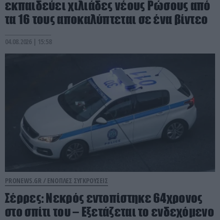
εκπαιδεύει χιλιάδες νέους Ρώσους από
τα 16 τους αποκαλύπτεται σε ένα βίντεο
04.08.2026 | 15:58
PRONEWS.GR /
ΕΝΟΠΛΕΣ ΣΥΓΚΡΟΥΣΕΙΣ
Σέρρες: Νεκρός εντοπίστηκε 64χρονος
στο σπίτι του – Εξετάζεται το ενδεχόμενο