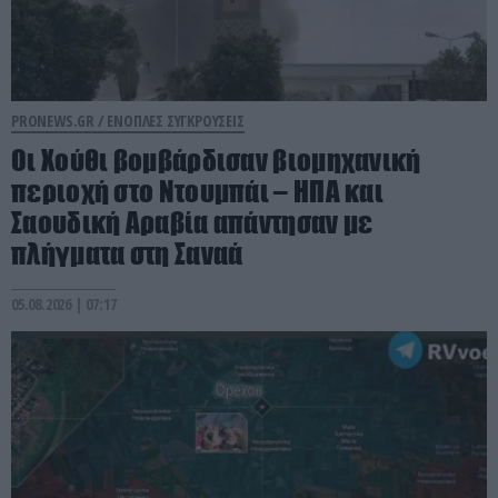
PRONEWS.GR /
ΕΝΟΠΛΕΣ ΣΥΓΚΡΟΥΣΕΙΣ
Οι Χούθι βομβάρδισαν βιομηχανική
περιοχή στο Ντουμπάι – ΗΠΑ και
Σαουδική Αραβία απάντησαν με
πλήγματα στη Σαναά
05.08.2026 | 07:17