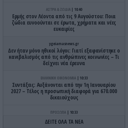
ΑΣΤΡΑ & ΖΩΔΙΑ
10:40
Ερμής στον Λέοντα από τις 9 Αυγούστου: Ποια
ζώδια ευνοούνται σε έρωτα, χρήματα και νέες
ευκαιρίες
ygeiamasnews.gr
Δεν ήταν μόνο ηθικοί λόγοι: Γιατί εξαφανίστηκε ο
κανιβαλισμός από τις ανθρώπινες κοινωνίες – Τι
δείχνει νέα έρευνα
ΕΛΛΗΝΙΚΗ ΟΙΚΟΝΟΜΙΑ
10:33
Συντάξεις: Αυξάνονται από την 1η Ιανουαρίου
2027 – Τέλος η προσωπική διαφορά για 670.000
δικαιούχους
ΠΡΟΣΩΠΑ
10:33
Αυτή την ώρα συγγενείς και φίλοι λένε το
ΔΕΙΤΕ ΟΛΑ ΤΑ ΝΕΑ
τελευταίο «αντίο» στον τραγουδιστή Λ.Χαλκιά