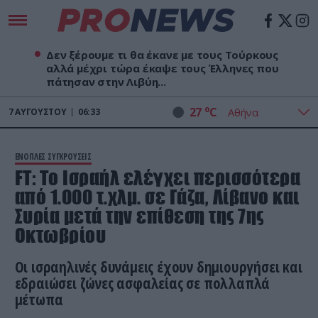
Δεν ξέρουμε τι θα έκανε με τους Τούρκους
αλλά μέχρι τώρα έκαψε τους Έλληνες που
πάτησαν στην Λιβύη...
o
27
C
7
ΑΥΓΟΎΣΤΟΥ
06:34
ΕΝΟΠΛΕΣ ΣΥΓΚΡΟΥΣΕΙΣ
FT: Το Ισραήλ ελέγχει περισσότερα
από 1.000 τ.χλμ. σε Γάζα, Λίβανο και
Συρία μετά την επίθεση της 7ης
Οκτωβρίου
Οι ισραηλινές δυνάμεις έχουν δημιουργήσει και
εδραιώσει ζώνες ασφαλείας σε πολλαπλά
μέτωπα