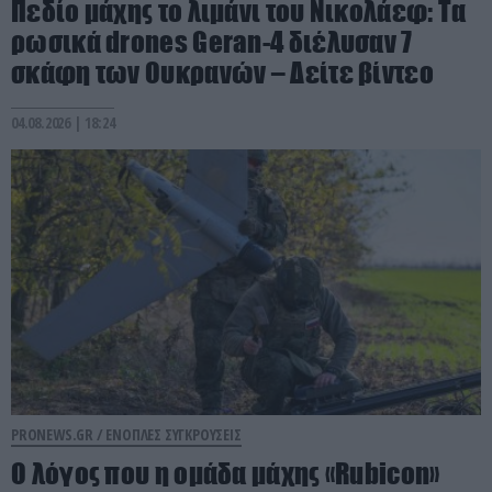
Πεδίο μάχης το λιμάνι του Νικολάεφ: Τα
ρωσικά drones Geran-4 διέλυσαν 7
σκάφη των Ουκρανών – Δείτε βίντεο
04.08.2026 | 18:24
PRONEWS.GR /
ΕΝΟΠΛΕΣ ΣΥΓΚΡΟΥΣΕΙΣ
Ο λόγος που η ομάδα μάχης «Rubicon»