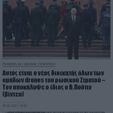
PRONEWS.GR /
ΕΝΟΠΛΕΣ ΣΥΓΚΡΟΥΣΕΙΣ
Αυτός είναι ο νέος διοικητής όλων των
ομάδων drones του ρωσικού Στρατού –
Τον αποκάλυψε ο ίδιος ο Β.Πούτιν
(βίντεο)
05.08.2026 | 16:00