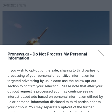
06.08.2026 | 13:17
Pronews.gr -
Do Not Process My Personal
Information
If you wish to opt-out of the sale, sharing to third parties, or
processing of your personal or sensitive information for
PRONEWS.GR /
ΕΝΟΠΛΕΣ ΣΥΓΚΡΟΥΣΕΙΣ
targeted advertising by us, please use the below opt-out
Το Κίεβο δεν κατάφερε να καταρρίψει
section to confirm your selection. Please note that after your
ούτε έναν από τους 38 ρωσικούς
opt-out request is processed you may continue seeing
interest-based ads based on personal information utilized by
πυραύλους που εκτοξεύτηκαν εναντίον
us or personal information disclosed to third parties prior to
του
your opt-out. You may separately opt-out of the further