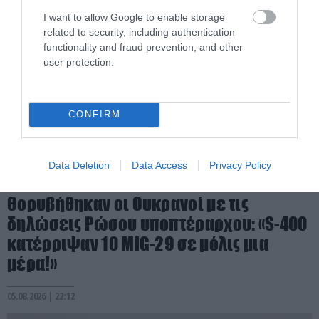
I want to allow Google to enable storage
related to security, including authentication
functionality and fraud prevention, and other
user protection.
CONFIRM
Data Deletion
Data Access
Privacy Policy
PRONEWS.GR /
ΕΝΟΠΛΕΣ ΣΥΓΚΡΟΥΣΕΙΣ
Θορυβήθηκαν οι Ουκρανοί με τις
δηλώσεις Ρώσου υποπτέραρχου: «S-400
κατέρριψαν 10 MiG-29 σε μόλις μια
μέρα!»
05.08.2026 | 22:12