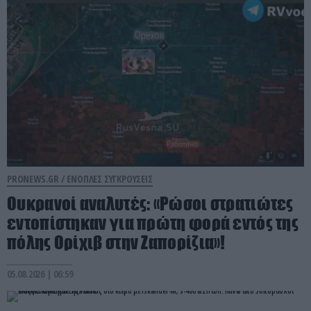
PRONEWS.GR /
ΕΝΟΠΛΕΣ ΣΥΓΚΡΟΥΣΕΙΣ
Ουκρανοί αναλυτές: «Ρώσοι στρατιώτες
εντοπίστηκαν για πρώτη φορά εντός της
πόλης Ορίχιβ στην Ζαπορίζια»!
05.08.2026 | 06:59