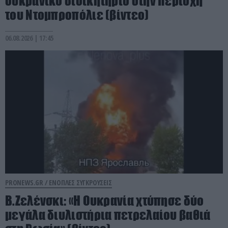
ουκρανικό διοικητήριο στην περιοχή
του Ντομπροπόλιε (βίντεο)
06.08.2026 | 17:45
PRONEWS.GR /
ΕΝΟΠΛΕΣ ΣΥΓΚΡΟΥΣΕΙΣ
Β.Ζελένσκι: «Η Ουκρανία χτύπησε δύο
μεγάλα διυλιστήρια πετρελαίου βαθιά