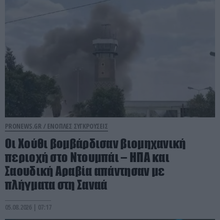
PRONEWS.GR /
ΕΝΟΠΛΕΣ ΣΥΓΚΡΟΥΣΕΙΣ
Οι Χούθι βομβάρδισαν βιομηχανική
περιοχή στο Ντουμπάι – ΗΠΑ και
Σαουδική Αραβία απάντησαν με
πλήγματα στη Σαναά
05.08.2026 | 07:17