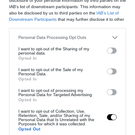
disclosure of your personal information by third parties on the
06.08.2026 | 10:43
IAB’s list of downstream participants. This information may
also be disclosed by us to third parties on the
IAB’s List of
Downstream Participants
that may further disclose it to other
third parties.
Please note that this website/app uses one or more Google
Personal Data Processing Opt Outs
services and may gather and store information including but
not limited to your visit or usage behaviour. You may click to
I want to opt-out of the Sharing of my
personal data.
grant or deny consent to Google and its third-party tags to
Opted In
use your data for below specified purposes in below Google
consent section.
I want to opt-out of the Sale of my
Personal Data.
Opted In
I want to opt-out of processing my
PRONEWS.GR /
ΕΝΟΠΛΕΣ ΣΥΓΚΡΟΥΣΕΙΣ
Personal Data for Targeted Advertising.
Opted In
Ουκρανία: Σε «στάχτες» μετατράπηκαν
στρατιωτικός εξοπλισμός και οχήματα
I want to opt-out of Collection, Use,
Retention, Sale, and/or Sharing of my
στο Κίεβο μετά από ρωσικά πλήγματα
Personal Data that Is Unrelated with the
Purposes for which it was collected.
(βίντεο)
Opted Out