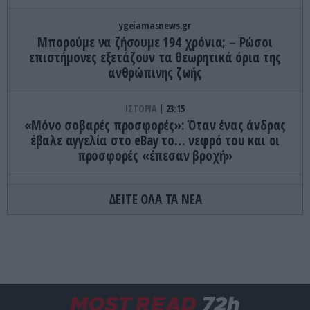
ygeiamasnews.gr
Μπορούμε να ζήσουμε 194 χρόνια; – Ρώσοι
επιστήμονες εξετάζουν τα θεωρητικά όρια της
ανθρώπινης ζωής
ΙΣΤΟΡΙΑ
23:15
«Μόνο σοβαρές προσφορές»: Όταν ένας άνδρας
έβαλε αγγελία στο eBay το… νεφρό του και οι
προσφορές «έπεσαν βροχή»
ΚΟΣΜΟΣ
23:11
ΔΕΙΤΕ ΟΛΑ ΤΑ ΝΕΑ
Τα 600 στρέμματα κληρονομιάς πίσω από το
φονικό στην Β.Καρολίνα
ΕΝΟΠΛΕΣ ΣΥΓΚΡΟΥΣΕΙΣ
23:09
Εκρήξεις στο νησί Κεσμ: Άγνωστο αν προέρχονται
από το Ιράν ή τις ΗΠΑ
MOST READ
72h