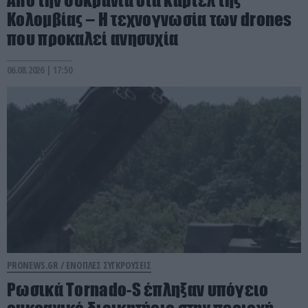
Από την Ουκρανία στα καρτέλ της
Κολομβίας – Η τεχνογνωσία των drones
που προκαλεί ανησυχία
06.08.2026 | 17:50
PRONEWS.GR /
ΕΝΟΠΛΕΣ ΣΥΓΚΡΟΥΣΕΙΣ
Ρωσικά Tornado-S έπληξαν υπόγειο