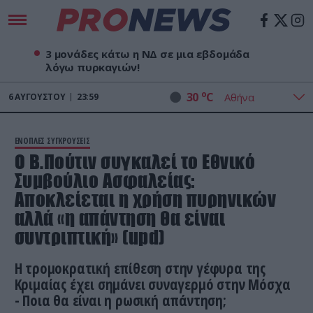
3 μονάδες κάτω η ΝΔ σε μια εβδομάδα
λόγω πυρκαγιών!
o
30
C
6
ΑΥΓΟΎΣΤΟΥ
23:59
ΕΝΟΠΛΕΣ ΣΥΓΚΡΟΥΣΕΙΣ
Ο Β.Πούτιν συγκαλεί το Εθνικό
Συμβούλιο Ασφαλείας:
Αποκλείεται η χρήση πυρηνικών
αλλά «η απάντηση θα είναι
συντριπτική» (upd)
Η τρομοκρατική επίθεση στην γέφυρα της
Κριμαίας έχει σημάνει συναγερμό στην Μόσχα
- Ποια θα είναι η ρωσική απάντηση;