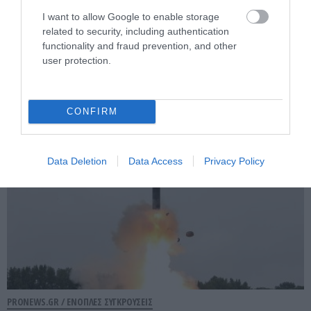
Θορυβήθηκαν οι Ουκρανοί με τις
I want to allow Google to enable storage
δηλώσεις Ρώσου υποπτέραρχου: «S-400
related to security, including authentication
functionality and fraud prevention, and other
κατέρριψαν 10 MiG-29 σε μόλις μια
user protection.
μέρα!»
05.08.2026 | 22:12
CONFIRM
Data Deletion
Data Access
Privacy Policy
PRONEWS.GR /
ΕΝΟΠΛΕΣ ΣΥΓΚΡΟΥΣΕΙΣ