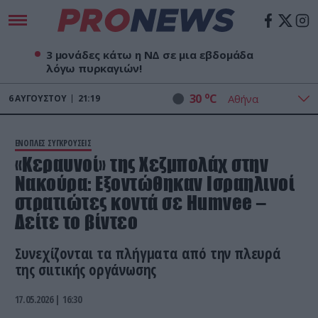
3 μονάδες κάτω η ΝΔ σε μια εβδομάδα
λόγω πυρκαγιών!
o
30
C
6
ΑΥΓΟΎΣΤΟΥ
21:19
ΕΝΟΠΛΕΣ ΣΥΓΚΡΟΥΣΕΙΣ
«Κεραυνοί» της Χεζμπολάχ στην
Νακούρα: Εξοντώθηκαν Ισραηλινοί
στρατιώτες κοντά σε Humvee –
Δείτε το βίντεο
Συνεχίζονται τα πλήγματα από την πλευρά
της σιιτικής οργάνωσης
17.05.2026 | 16:30