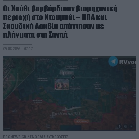
Οι Χούθι βομβάρδισαν βιομηχανική
περιοχή στο Ντουμπάι – ΗΠΑ και
Σαουδική Αραβία απάντησαν με
πλήγματα στη Σαναά
05.08.2026 | 07:17
PRONEWS.GR /
ΕΝΟΠΛΕΣ ΣΥΓΚΡΟΥΣΕΙΣ