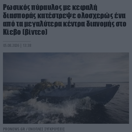
Ρωσικός πύραυλος με κεφαλή
διασποράς κατέστρεψε ολοσχερώς ένα
από τα μεγαλύτερα κέντρα διανομής στο
Κίεβο (βίντεο)
05.08.2026 | 13:38
PRONEWS.GR /
ΕΝΟΠΛΕΣ ΣΥΓΚΡΟΥΣΕΙΣ