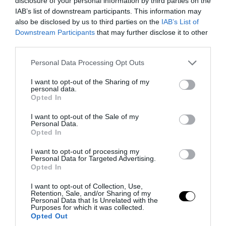
disclosure of your personal information by third parties on the
IAB’s list of downstream participants. This information may
PRONEWS.GR /
ΕΝΟΠΛΕΣ ΣΥΓΚΡΟΥΣΕΙΣ
also be disclosed by us to third parties on the
IAB’s List of
Downstream Participants
that may further disclose it to other
Ουκρανία: Σε «στάχτες» μετατράπηκαν
third parties.
στρατιωτικός εξοπλισμός και οχήματα
Please note that this website/app uses one or more Google
Personal Data Processing Opt Outs
στο Κίεβο μετά από ρωσικά πλήγματα
services and may gather and store information including but
(βίντεο)
not limited to your visit or usage behaviour. You may click to
I want to opt-out of the Sharing of my
personal data.
grant or deny consent to Google and its third-party tags to
Opted In
06.08.2026 | 09:08
use your data for below specified purposes in below Google
consent section.
I want to opt-out of the Sale of my
Personal Data.
Opted In
I want to opt-out of processing my
Personal Data for Targeted Advertising.
Opted In
I want to opt-out of Collection, Use,
Retention, Sale, and/or Sharing of my
Personal Data that Is Unrelated with the
Purposes for which it was collected.
Opted Out