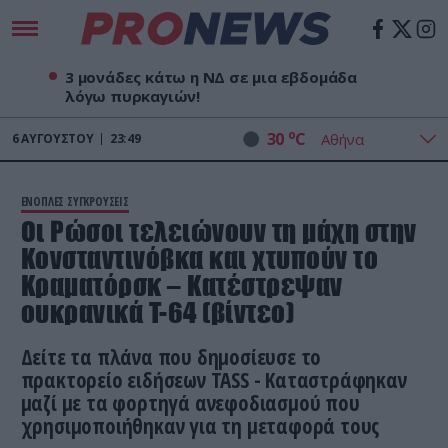
3 μονάδες κάτω η ΝΔ σε μια εβδομάδα
λόγω πυρκαγιών!
o
30
C
6
ΑΥΓΟΎΣΤΟΥ
23:49
ΕΝΟΠΛΕΣ ΣΥΓΚΡΟΥΣΕΙΣ
Οι Ρώσοι τελειώνουν τη μάχη στην
Κονσταντινόβκα και χτυπούν το
Κραματόρσκ – Κατέστρεψαν
ουκρανικά T-64 (βίντεο)
Δείτε τα πλάνα που δημοσίευσε το
πρακτορείο ειδήσεων TASS - Kαταστράφηκαν
μαζί με τα φορτηγά ανεφοδιασμού που
χρησιμοποιήθηκαν για τη μεταφορά τους