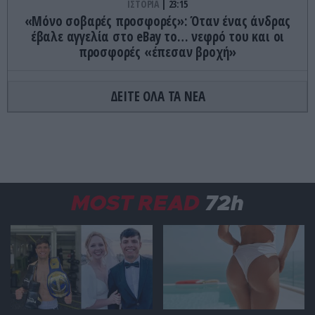
ΙΣΤΟΡΙΑ
23:15
«Μόνο σοβαρές προσφορές»: Όταν ένας άνδρας
έβαλε αγγελία στο eBay το… νεφρό του και οι
προσφορές «έπεσαν βροχή»
ΚΟΣΜΟΣ
23:11
ΔΕΙΤΕ ΟΛΑ ΤΑ ΝΕΑ
Τα 600 στρέμματα κληρονομιάς πίσω από το
φονικό στην Β.Καρολίνα
ΕΝΟΠΛΕΣ ΣΥΓΚΡΟΥΣΕΙΣ
23:09
Εκρήξεις στο νησί Κεσμ: Άγνωστο αν προέρχονται
από το Ιράν ή τις ΗΠΑ
MOST READ
72h
ΕΝΟΠΛΕΣ ΣΥΓΚΡΟΥΣΕΙΣ
23:03
Στο Βελιγράδι ο Β.Ζελένσκι: «Πρέπει να
αποσπάσουμε τους Σέρβους από το στρατόπεδο
της Ρωσίας»
ΙΣΤΟΡΙΑ
23:00