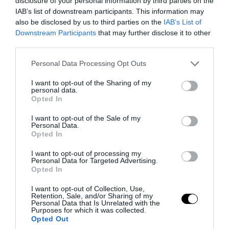
disclosure of your personal information by third parties on the
IAB’s list of downstream participants. This information may
also be disclosed by us to third parties on the
IAB’s List of
Downstream Participants
that may further disclose it to other
third parties.
Please note that this website/app uses one or more Google
Personal Data Processing Opt Outs
services and may gather and store information including but
PRONEWS.GR /
ΕΝΟΠΛΕΣ ΣΥΓΚΡΟΥΣΕΙΣ
not limited to your visit or usage behaviour. You may click to
I want to opt-out of the Sharing of my
personal data.
Ουκρανία: Σε «στάχτες» μετατράπηκαν
grant or deny consent to Google and its third-party tags to
Opted In
use your data for below specified purposes in below Google
στρατιωτικός εξοπλισμός και οχήματα
consent section.
I want to opt-out of the Sale of my
στο Κίεβο μετά από ρωσικά πλήγματα
Personal Data.
Opted In
(βίντεο)
I want to opt-out of processing my
Personal Data for Targeted Advertising.
06.08.2026 | 09:08
Opted In
I want to opt-out of Collection, Use,
Retention, Sale, and/or Sharing of my
Personal Data that Is Unrelated with the
Purposes for which it was collected.
Opted Out