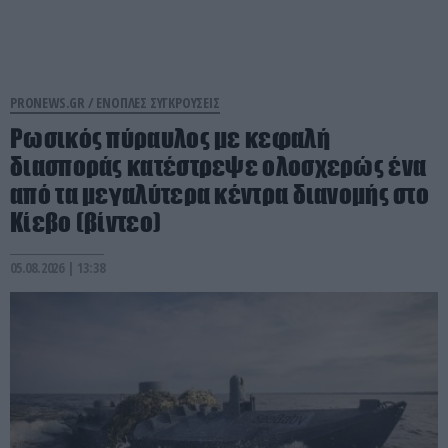
PRONEWS.GR /
ΕΝΟΠΛΕΣ ΣΥΓΚΡΟΥΣΕΙΣ
Ρωσικός πύραυλος με κεφαλή
διασποράς κατέστρεψε ολοσχερώς ένα
από τα μεγαλύτερα κέντρα διανομής στο
Κίεβο (βίντεο)
05.08.2026 | 13:38