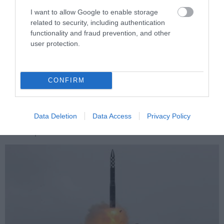
I want to allow Google to enable storage
related to security, including authentication
functionality and fraud prevention, and other
user protection.
PRONEWS.GR /
ΕΝΟΠΛΕΣ ΣΥΓΚΡΟΥΣΕΙΣ
Θορυβήθηκαν οι Ουκρανοί με τις
δηλώσεις Ρώσου υποπτέραρχου: «S-400
CONFIRM
κατέρριψαν 10 MiG-29 σε μόλις μια
μέρα!»
Data Deletion
Data Access
Privacy Policy
05.08.2026 | 22:12