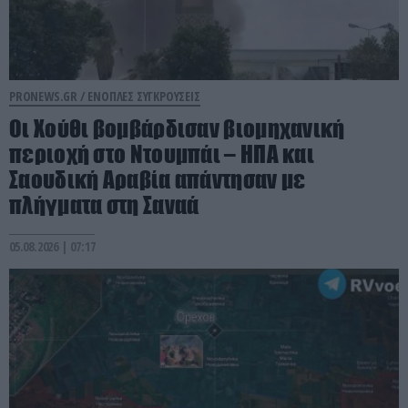
PRONEWS.GR /
ΕΝΟΠΛΕΣ ΣΥΓΚΡΟΥΣΕΙΣ
Οι Χούθι βομβάρδισαν βιομηχανική
περιοχή στο Ντουμπάι – ΗΠΑ και
Σαουδική Αραβία απάντησαν με
πλήγματα στη Σαναά
05.08.2026 | 07:17