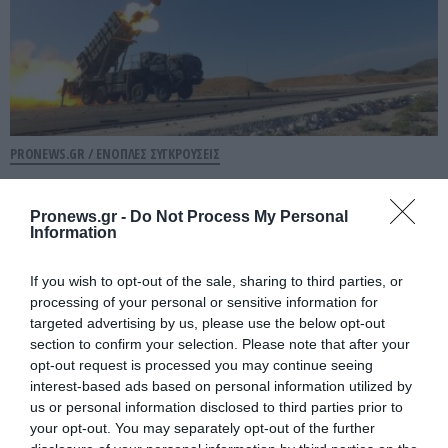
PRONEWS.GR /
ΕΝΟΠΛΕΣ ΣΥΓΚΡΟΥΣΕΙΣ
Το Κίεβο δεν κατάφερε να καταρρίψει
ούτε έναν από τους 38 ρωσικούς
Pronews.gr -
Do Not Process My Personal
Information
πυραύλους που εκτοξεύτηκαν εναντίον
του
If you wish to opt-out of the sale, sharing to third parties, or
processing of your personal or sensitive information for
06.08.2026 | 10:43
targeted advertising by us, please use the below opt-out
section to confirm your selection. Please note that after your
opt-out request is processed you may continue seeing
interest-based ads based on personal information utilized by
us or personal information disclosed to third parties prior to
your opt-out. You may separately opt-out of the further