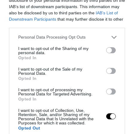
disclosure of your personal information by third parties on the
πανικόβλητοι αλλά… εξοντώθηκαν –
IAB’s list of downstream participants. This information may
Δείτε βίντεο
also be disclosed by us to third parties on the
IAB’s List of
Downstream Participants
that may further disclose it to other
third parties.
09.08.2026 | 21:08
Please note that this website/app uses one or more Google
Personal Data Processing Opt Outs
services and may gather and store information including but
not limited to your visit or usage behaviour. You may click to
I want to opt-out of the Sharing of my
personal data.
grant or deny consent to Google and its third-party tags to
Opted In
use your data for below specified purposes in below Google
consent section.
I want to opt-out of the Sale of my
Personal Data.
Opted In
I want to opt-out of processing my
Personal Data for Targeted Advertising.
Opted In
I want to opt-out of Collection, Use,
PRONEWS.GR /
ΕΝΟΠΛΕΣ ΣΥΓΚΡΟΥΣΕΙΣ
Retention, Sale, and/or Sharing of my
Personal Data that Is Unrelated with the
Τουρίστες στη Daily Mail για εστιατόρια
Purposes for which it was collected.
Opted Out
στην Κέρκυρα: «Μας αντιμετωπίζουν σαν