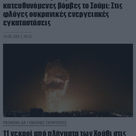
κατευθυνόμενες βόμβες το Σούμι: Στις
φλόγες ουκρανικές ενεργειακές
εγκαταστάσεις
10.08.2026 | 06:52
PRONEWS.GR /
ΕΝΟΠΛΕΣ ΣΥΓΚΡΟΥΣΕΙΣ
11 νεκροί από πλήγματα των Χούθι στις