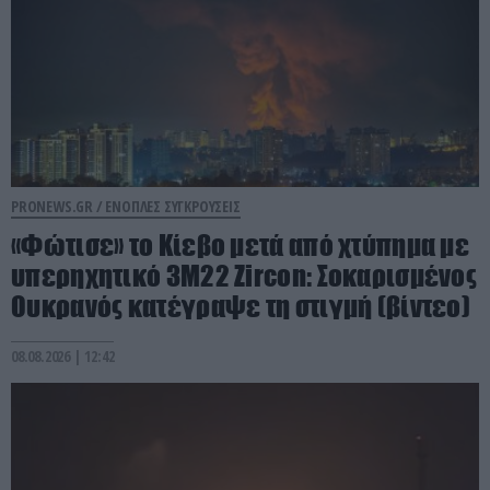
PRONEWS.GR /
ΕΝΟΠΛΕΣ ΣΥΓΚΡΟΥΣΕΙΣ
«Φώτισε» το Κίεβο μετά από χτύπημα με
υπερηχητικό 3M22 Zircon: Σοκαρισμένος
Ουκρανός κατέγραψε τη στιγμή (βίντεο)
08.08.2026 | 12:42