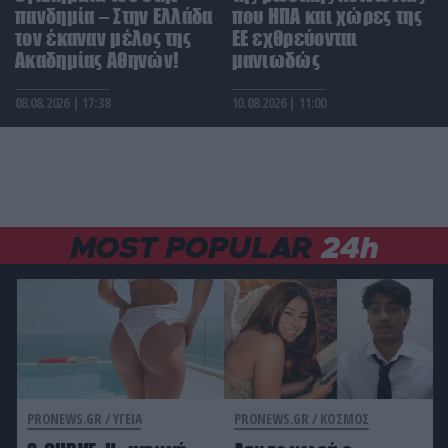
πανδημία – Στην Ελλάδα
CELEBRITIES
που ΗΠΑ και χώρες της
21:36
Σακίρα για τα 7,4 Ρίχτερ στην Κολομβία: «Η
τον έκαναν μέλος της
ΕΕ εχθρεύονται
καρδιά μου είναι κοντά σε όλους όσοι ένιωσαν
Ακαδημίας Αθηνών!
μανιωδώς
τον σεισμό»
08.08.2026 | 17:38
10.08.2026 | 11:00
ΕΣΩΤΕΡΙΚΗ ΑΣΦΑΛΕΙΑ
21:26
Κύθηρα: Θαλαμηγός με γερμανική σημαία
προσάραξε σε παραλία (βίντεο)
ΠΟΛΙΤΙΚΗ ΠΡΟΣΤΑΣΙΑ
21:24
MOST POPULAR
24h
Από το δίκτυο ηλεκτροδότησης ξεκίνησε η φωτιά
στον Κουβαρά Αττικής
ΙΣΤΟΡΙΑ
21:18
Οι εφευρέσεις που άλλαξαν τον κόσμο αλλά οι
δημιουργοί τους δεν πλούτισαν ποτέ
PRONEWS.GR /
ΥΓΕΙΑ
PRONEWS.GR /
ΚΟΣΜΟΣ
ΦΥΣΗ
21:15