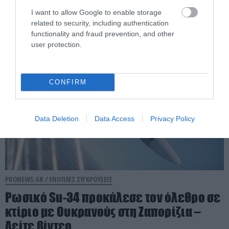
τραβάνε… βίντεο
I want to allow Google to enable storage
related to security, including authentication
09.08.2026 | 19:20
functionality and fraud prevention, and other
user protection.
CONFIRM
Data Deletion
Data Access
Privacy Policy
PRONEWS.GR /
ΕΝΟΠΛΕΣ ΣΥΓΚΡΟΥΣΕΙΣ
Ρωσικό Su-34 προκάλεσε τον όλεθρο σε
κτίριο με Ουκρανούς στη Ζαπορίζια –
Δείτε βίντεο