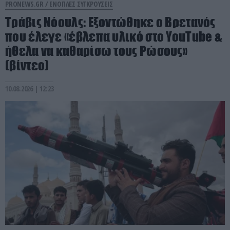
PRONEWS.GR /
ΕΝΟΠΛΕΣ ΣΥΓΚΡΟΥΣΕΙΣ
Τράβις Νόουλς: Εξοντώθηκε ο Βρετανός
που έλεγε «έβλεπα υλικό στο YouTube &
ήθελα να καθαρίσω τους Ρώσους»
(βίντεο)
10.08.2026 | 12:23