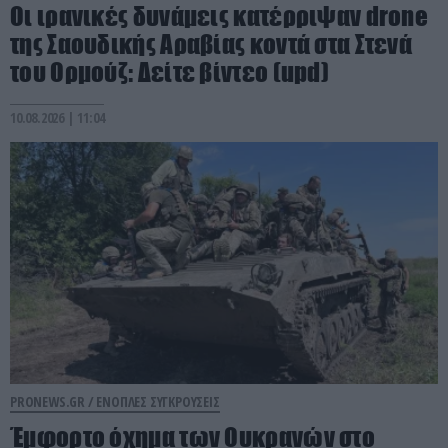
Οι ιρανικές δυνάμεις κατέρριψαν drone
της Σαουδικής Αραβίας κοντά στα Στενά
του Ορμούζ: Δείτε βίντεο (upd)
10.08.2026 | 11:04
PRONEWS.GR /
ΕΝΟΠΛΕΣ ΣΥΓΚΡΟΥΣΕΙΣ
Έμφορτο όχημα των Ουκρανών στο