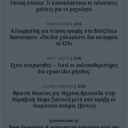
Υπνική άπνοια: Τι αποκαλύπτουν οι τελευταίες
μελέτες για το ροχαλητό
PROVOCATEUR
23:15
Α.Γεωργιάδης για πτώση οροφής στο Βενιζέλειο
Νοσοκομείο: «Παιδιά χαλαρώστε δεν καταρρέει
το ΕΣΥ»
AUTO - MOTO
23:08
Έχετε αναρωτηθεί; – Γιατί οι υαλοκαθαριστήρες
δεν έχουν ίδιο μέγεθος;
ΔΙΕΘΝΗΣ ΑΣΦΑΛΕΙΑ
22:58
Φρικτός θάνατος για 16χρονη Βρετανίδα στην
Καραϊβική: Κάηκε ζωντανή μετά από έκρηξη σε
τουριστικό σκάφος (βίντεο)
ygeiamasnews.gr
Άννα Κορακάκη: Η συγκινητική ανάρτηση από την