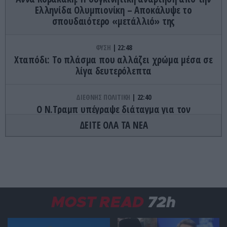
Ελληνίδα Ολυμπιονίκη – Αποκάλυψε το
σπουδαιότερο «μετάλλιό» της
ΦΥΣΗ
22:48
Χταπόδι: Το πλάσμα που αλλάζει χρώμα μέσα σε
λίγα δευτερόλεπτα
ΔΙΕΘΝΗΣ ΠΟΛΙΤΙΚΗ
22:40
Ο Ν.Τραμπ υπέγραψε διάταγμα για τον
περιορισμό των παιδικών εμβολιασμών στις ΗΠΑ
ΔΕΙΤΕ ΟΛΑ ΤΑ ΝΕΑ
ΥΓΕΙΑ
22:30
Αυτές είναι οι έξι «κόκκινες» τροφές που γερνούν
το σώμα και μειώνουν τα χρόνια ζωής
CELEBRITIES
22:23
MOST READ
72h
Μικ Τζάγκερ: Ο ξέφρενος χορός του 83χρονου
frontman των Rolling Stones σε ντίσκο (βίντεο)