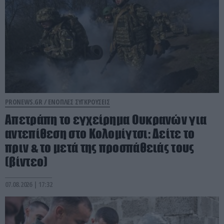
PRONEWS.GR /
ΕΝΟΠΛΕΣ ΣΥΓΚΡΟΥΣΕΙΣ
Απετράπη το εγχείρημα Ουκρανών για
αντεπίθεση στο Κολομίγτσι: Δείτε το
πριν & το μετά της προσπάθειάς τους
(βίντεο)
07.08.2026 | 17:32