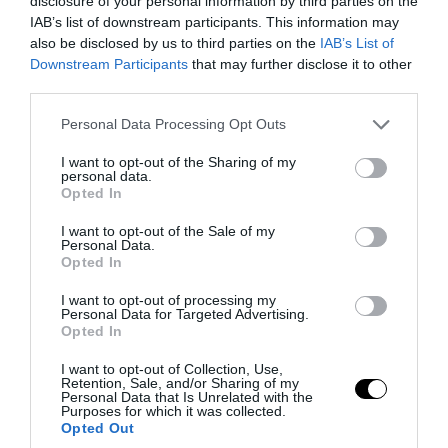
disclosure of your personal information by third parties on the
IAB’s list of downstream participants. This information may
also be disclosed by us to third parties on the
IAB’s List of
Downstream Participants
that may further disclose it to other
third parties.
Please note that this website/app uses one or more Google
Personal Data Processing Opt Outs
services and may gather and store information including but
not limited to your visit or usage behaviour. You may click to
I want to opt-out of the Sharing of my
personal data.
grant or deny consent to Google and its third-party tags to
Opted In
use your data for below specified purposes in below Google
consent section.
I want to opt-out of the Sale of my
Personal Data.
Opted In
PRONEWS.GR /
ΕΝΟΠΛΕΣ ΣΥΓΚΡΟΥΣΕΙΣ
I want to opt-out of processing my
Βίντεο: Ρωσική βόμβα FAB-3000
Personal Data for Targeted Advertising.
Opted In
«εξαφανίζει από τον χάρτη» σημείο
διέλευσης των ουκρανικών δυνάμεων
I want to opt-out of Collection, Use,
Retention, Sale, and/or Sharing of my
στην Ζαπορίζια
Personal Data that Is Unrelated with the
Purposes for which it was collected.
Opted Out
08.08.2026 | 09:56