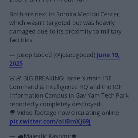
Both are next to Soroka Medical Center,
which wasn’t targeted but was heavily
damaged due to its proximity to military
facilities.
— Josep Goded (@josepgoded)
June 19,
2025
🚨🚨 BIG BREAKING: Israel’s main IDF
Command & Intelligence HQ and the IDF
Information Campus in Gav Yam Tech Park
reportedly completely destroyed.
🎥 Video footage now circulating online
pic.twitter.com/oIiBmXJ69j
— 🌧️Majestic Kashmir🍁