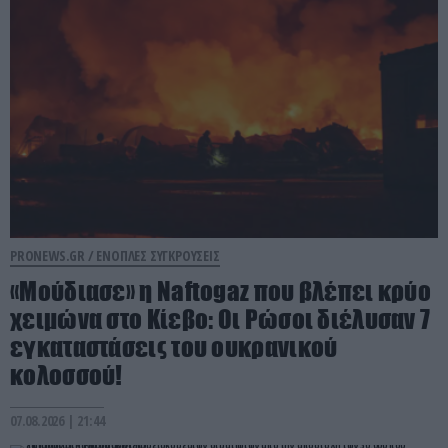
PRONEWS.GR /
ΕΝΟΠΛΕΣ ΣΥΓΚΡΟΥΣΕΙΣ
«Μούδιασε» η Naftogaz που βλέπει κρύο
χειμώνα στο Κίεβο: Οι Ρώσοι διέλυσαν 7
εγκαταστάσεις του ουκρανικού
κολοσσού!
07.08.2026 | 21:44