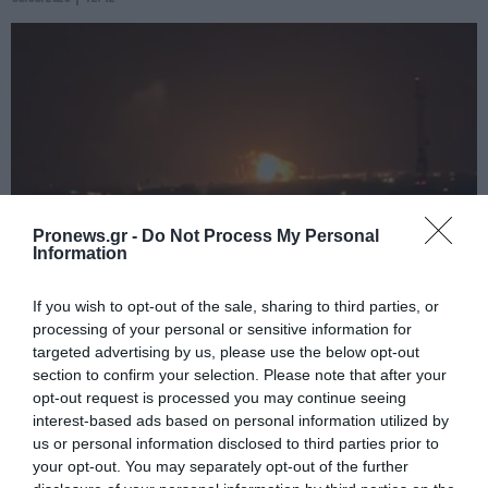
Pronews.gr -
Do Not Process My Personal
Information
PRONEWS.GR /
ΕΝΟΠΛΕΣ ΣΥΓΚΡΟΥΣΕΙΣ
If you wish to opt-out of the sale, sharing to third parties, or
processing of your personal or sensitive information for
Σφοδρή ουκρανική επίθεση προκάλεσε
targeted advertising by us, please use the below opt-out
εκτεταμένες πυρκαγιές σε διυλιστήριο
section to confirm your selection. Please note that after your
opt-out request is processed you may continue seeing
και υποδομές της ρωσικής Rosneft
interest-based ads based on personal information utilized by
(βίντεο)
us or personal information disclosed to third parties prior to
your opt-out. You may separately opt-out of the further
08.08.2026 | 11:42