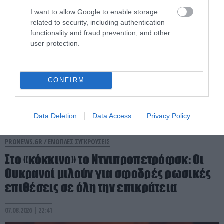
I want to allow Google to enable storage
related to security, including authentication
functionality and fraud prevention, and other
user protection.
CONFIRM
Data Deletion
Data Access
Privacy Policy
PRONEWS.GR /
ΕΝΟΠΛΕΣ ΣΥΓΚΡΟΥΣΕΙΣ
Στο «κόκκινο» το Ντνιπροπετρόφσκ: Οι
Ουκρανοί μιλούν για σφοδρές ρωσικές
επιθέσεις σε όλη την επικράτεια
07.08.2026 | 22:41