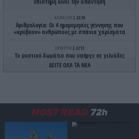
επιστήμη δίνει την απάντηση
GOOD LIFE
22:20
Αριθμολογία: Οι 4 ημερομηνίες γέννησης που
«κρύβουν» ανθρώπους με σπάνια χαρίσματα
LIFESTYLE
22:12
Το μυστικό δωμάτιο που υπήρχε σε χιλιάδες
σπίτια και σήμερα έχει σχεδόν εξαφανιστεί
ΔΕΙΤΕ ΟΛΑ ΤΑ ΝΕΑ
ΙΣΤΟΡΙΑ
22:12
Οι άνθρωποι που κηρύχθηκαν νεκροί και
επέστρεψαν χρόνια αργότερα
ΠΑΡΑΣΚΗΝΙΟ
22:05
MOST READ
72h
Μπαμπάς για δεύτερη φορά ο Γιάννης
Κωνσταντέλιας