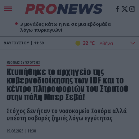
3 μονάδες κάτω η ΝΔ σε μια εβδομάδα
λόγω πυρκαγιών!
o
32
C
9
ΑΥΓΟΎΣΤΟΥ
11:59
ΕΝΟΠΛΕΣ ΣΥΓΚΡΟΥΣΕΙΣ
Κτυπήθηκε το αρχηγείο της
κυβερνοδιοίκησης των IDF και το
κέντρο πληροφοριών του Στρατού
στην πόλη Μπερ Σεβά!
Στόχος δεν ήταν το νοσοκομείο Σοκόρα αλλά
υπέστη σοβαρές ζημιές λόγω εγγύτητας
19.06.2025 | 11:30