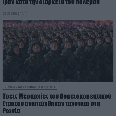
Ιράν κατά την διάρκεια του πολέμου
08.08.2026 | 14:14
PRONEWS.GR /
ΕΝΟΠΛΕΣ ΣΥΓΚΡΟΥΣΕΙΣ
Τρεις Μεραρχίες του βορειοκορεατικού
Στρατού αναπτύχθηκαν ταχύτατα στη
Ρωσία