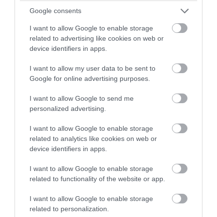
Google consents
I want to allow Google to enable storage
related to advertising like cookies on web or
device identifiers in apps.
I want to allow my user data to be sent to
Google for online advertising purposes.
I want to allow Google to send me
personalized advertising.
I want to allow Google to enable storage
PRONEWS.GR /
ΕΝΟΠΛΕΣ ΣΥΓΚΡΟΥΣΕΙΣ
related to analytics like cookies on web or
device identifiers in apps.
Ρωσικά πλήγματα με βαλλιστικούς
πυραύλους Iskander-M και drones σε
I want to allow Google to enable storage
Κίεβο και Ντνιπροπετρόφσκ: Ισχυρές
related to functionality of the website or app.
εκρήξεις
I want to allow Google to enable storage
related to personalization.
08.08.2026 | 07:49