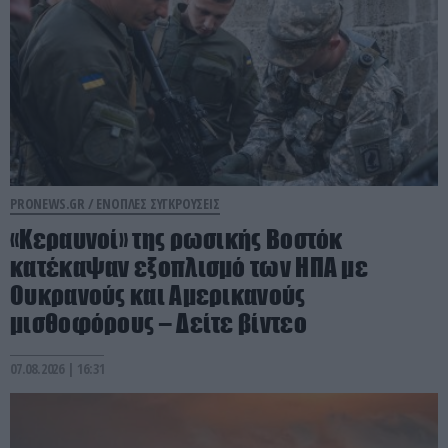
PRONEWS.GR /
ΕΝΟΠΛΕΣ ΣΥΓΚΡΟΥΣΕΙΣ
«Κεραυνοί» της ρωσικής Βοστόκ
κατέκαψαν εξοπλισμό των ΗΠΑ με
Ουκρανούς και Αμερικανούς
μισθοφόρους – Δείτε βίντεο
07.08.2026 | 16:31