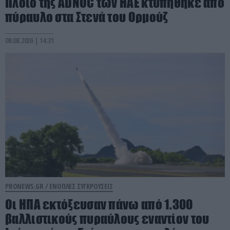
Πλοίο της ADNOC των ΗΑΕ κτυπήθηκε από
πύραυλο στα Στενά του Ορμούζ
08.08.2026 | 14:31
PRONEWS.GR /
ΕΝΟΠΛΕΣ ΣΥΓΚΡΟΥΣΕΙΣ
Οι ΗΠΑ εκτόξευσαν πάνω από 1.300
βαλλιστικούς πυραύλους εναντίον του