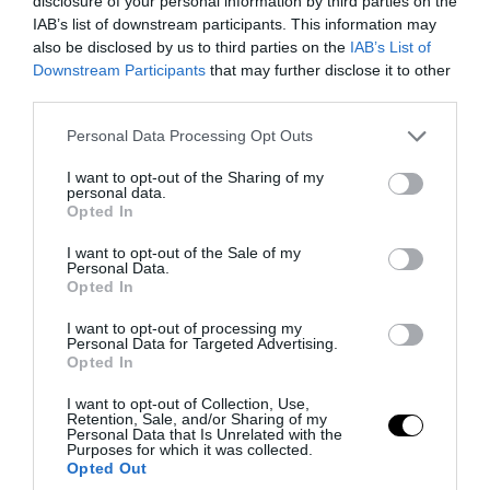
στρατιωτικός εξοπλισμός και οχήματα
disclosure of your personal information by third parties on the
IAB’s list of downstream participants. This information may
στο Κίεβο μετά από ρωσικά πλήγματα
also be disclosed by us to third parties on the
IAB’s List of
(βίντεο)
Downstream Participants
that may further disclose it to other
third parties.
06.08.2026 | 09:08
Please note that this website/app uses one or more Google
Personal Data Processing Opt Outs
services and may gather and store information including but
not limited to your visit or usage behaviour. You may click to
I want to opt-out of the Sharing of my
personal data.
grant or deny consent to Google and its third-party tags to
Opted In
use your data for below specified purposes in below Google
consent section.
I want to opt-out of the Sale of my
Personal Data.
Opted In
I want to opt-out of processing my
Personal Data for Targeted Advertising.
Opted In
I want to opt-out of Collection, Use,
Retention, Sale, and/or Sharing of my
PRONEWS.GR /
ΕΝΟΠΛΕΣ ΣΥΓΚΡΟΥΣΕΙΣ
Personal Data that Is Unrelated with the
Purposes for which it was collected.
Drones οπτικών ινών κυριαρχούν στο
Opted Out