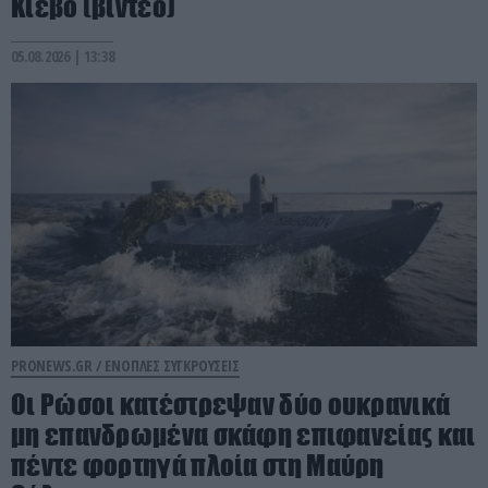
Κίεβο (βίντεο)
05.08.2026 | 13:38
PRONEWS.GR /
ΕΝΟΠΛΕΣ ΣΥΓΚΡΟΥΣΕΙΣ
Οι Ρώσοι κατέστρεψαν δύο ουκρανικά
μη επανδρωμένα σκάφη επιφανείας και
πέντε φορτηγά πλοία στη Μαύρη