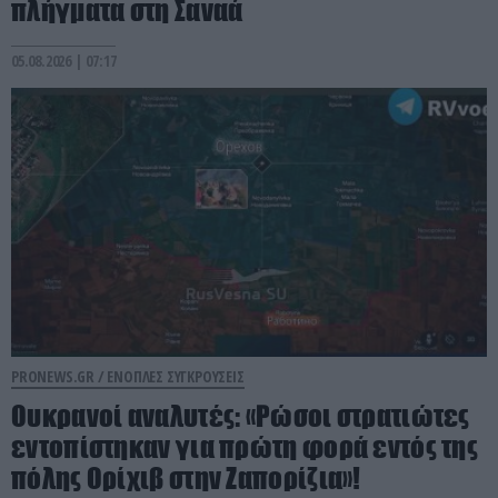
πλήγματα στη Σαναά
05.08.2026 | 07:17
PRONEWS.GR /
ΕΝΟΠΛΕΣ ΣΥΓΚΡΟΥΣΕΙΣ
Ουκρανοί αναλυτές: «Ρώσοι στρατιώτες
εντοπίστηκαν για πρώτη φορά εντός της
πόλης Ορίχιβ στην Ζαπορίζια»!