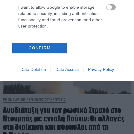
μέρα!»
I want to allow Google to enable storage
related to security, including authentication
05.08.2026 | 22:12
functionality and fraud prevention, and other
user protection.
CONFIRM
Data Deletion
Data Access
Privacy Policy
PRONEWS.GR /
ΕΝΟΠΛΕΣ ΣΥΓΚΡΟΥΣΕΙΣ
Αναδιάταξη για τον ρωσικό Στρατό στο
Ντονμπάς με εντολή Πούτιν: Οι αλλαγές
στη διοίκηση και πύραυλοι από τη