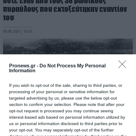
ούτε έναν από τους 38 ρωσικούς
πυραύλους που εκτοξεύτηκαν εναντίον
του
06.08.2026 | 10:43
Pronews.gr -
Do Not Process My Personal
Information
If you wish to opt-out of the sale, sharing to third parties, or
processing of your personal or sensitive information for
targeted advertising by us, please use the below opt-out
section to confirm your selection. Please note that after your
opt-out request is processed you may continue seeing
PRONEWS.GR /
ΕΝΟΠΛΕΣ ΣΥΓΚΡΟΥΣΕΙΣ
interest-based ads based on personal information utilized by
us or personal information disclosed to third parties prior to
Ουκρανία: Σε «στάχτες» μετατράπηκαν
your opt-out. You may separately opt-out of the further