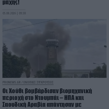
μάχης!
05.08.2026 | 09:38
PRONEWS.GR /
ΕΝΟΠΛΕΣ ΣΥΓΚΡΟΥΣΕΙΣ
Οι Χούθι βομβάρδισαν βιομηχανική
περιοχή στο Ντουμπάι – ΗΠΑ και
Σαουδική Αραβία απάντησαν με