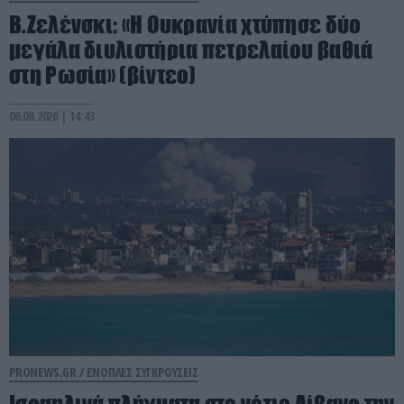
Β.Ζελένσκι: «Η Ουκρανία χτύπησε δύο
μεγάλα διυλιστήρια πετρελαίου βαθιά
στη Ρωσία» (βίντεο)
06.08.2026 | 14:43
PRONEWS.GR /
ΕΝΟΠΛΕΣ ΣΥΓΚΡΟΥΣΕΙΣ
Ισραηλινά πλήγματα στο νότιο Λίβανο την