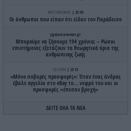
ΜΥΣΤΙΚΙΣΜΟΣ
23:30
Οι άνθρωποι που είπαν ότι είδαν τον Παράδεισο
ygeiamasnews.gr
Μπορούμε να ζήσουμε 194 χρόνια; – Ρώσοι
επιστήμονες εξετάζουν τα θεωρητικά όρια της
ανθρώπινης ζωής
ΙΣΤΟΡΙΑ
23:15
«Μόνο σοβαρές προσφορές»: Όταν ένας άνδρας
έβαλε αγγελία στο eBay το… νεφρό του και οι
προσφορές «έπεσαν βροχή»
ΚΟΣΜΟΣ
23:11
ΔΕΙΤΕ ΟΛΑ ΤΑ ΝΕΑ
Τα 600 στρέμματα κληρονομιάς πίσω από το
φονικό στην Β.Καρολίνα