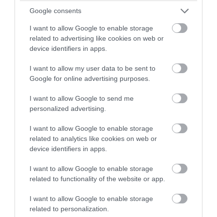
ουκρανικό μέτωπο (βίντεο)
Google consents
05.08.2026 | 23:59
I want to allow Google to enable storage
related to advertising like cookies on web or
device identifiers in apps.
I want to allow my user data to be sent to
Google for online advertising purposes.
I want to allow Google to send me
personalized advertising.
I want to allow Google to enable storage
related to analytics like cookies on web or
device identifiers in apps.
PRONEWS.GR /
ΕΝΟΠΛΕΣ ΣΥΓΚΡΟΥΣΕΙΣ
I want to allow Google to enable storage
Θορυβήθηκαν οι Ουκρανοί με τις
related to functionality of the website or app.
δηλώσεις Ρώσου υποπτέραρχου: «S-400
I want to allow Google to enable storage
κατέρριψαν 10 MiG-29 σε μόλις μια
related to personalization.