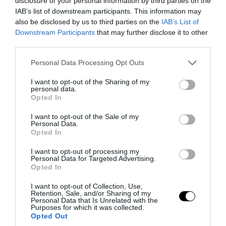
disclosure of your personal information by third parties on the
IAB’s list of downstream participants. This information may
PRONEWS.GR /
ΕΝΟΠΛΕΣ ΣΥΓΚΡΟΥΣΕΙΣ
also be disclosed by us to third parties on the
IAB’s List of
Οι Ρώσοι κατέστρεψαν δύο ουκρανικά
Downstream Participants
that may further disclose it to other
μη επανδρωμένα σκάφη επιφανείας και
third parties.
πέντε φορτηγά πλοία στη Μαύρη
Please note that this website/app uses one or more Google
Personal Data Processing Opt Outs
Θάλασσα
services and may gather and store information including but
not limited to your visit or usage behaviour. You may click to
I want to opt-out of the Sharing of my
personal data.
grant or deny consent to Google and its third-party tags to
05.08.2026 | 11:10
Opted In
use your data for below specified purposes in below Google
consent section.
I want to opt-out of the Sale of my
Personal Data.
Opted In
I want to opt-out of processing my
Personal Data for Targeted Advertising.
Opted In
I want to opt-out of Collection, Use,
Retention, Sale, and/or Sharing of my
Personal Data that Is Unrelated with the
Purposes for which it was collected.
Opted Out