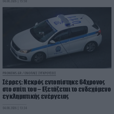
04.08.2026 | 15:58
PRONEWS.GR /
ΕΝΟΠΛΕΣ ΣΥΓΚΡΟΥΣΕΙΣ
Σέρρες: Νεκρός εντοπίστηκε 64χρονος
στο σπίτι του – Εξετάζεται το ενδεχόμενο
εγκληματικής ενέργειας
04.08.2026 | 13:34