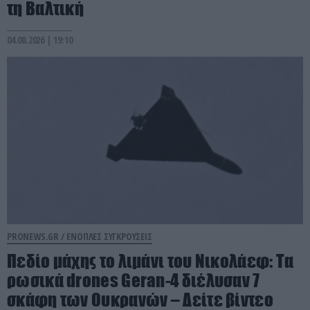
τη Βαλτική
04.08.2026 | 19:10
PRONEWS.GR /
ΕΝΟΠΛΕΣ ΣΥΓΚΡΟΥΣΕΙΣ
Πεδίο μάχης το λιμάνι του Νικολάεφ: Τα
ρωσικά drones Geran-4 διέλυσαν 7
σκάφη των Ουκρανών – Δείτε βίντεο