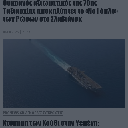
Ουκρανός αξιωματικός της 79ης
Ταξιαρχίας αποκαλύπτει το «Νο1 όπλο»
των Ρώσων στο Σλαβιάνσκ
04.08.2026 | 21:52
PRONEWS.GR /
ΕΝΟΠΛΕΣ ΣΥΓΚΡΟΥΣΕΙΣ
Χτύπημα των Χούθι στην Υεμένη: