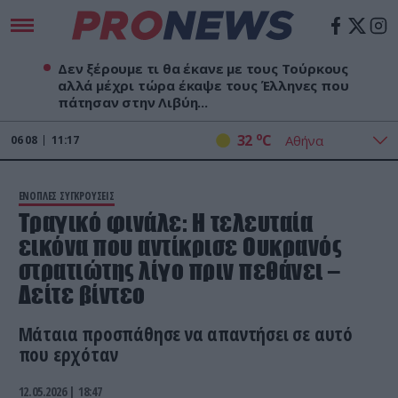
Δεν ξέρουμε τι θα έκανε με τους Τούρκους
αλλά μέχρι τώρα έκαψε τους Έλληνες που
πάτησαν στην Λιβύη...
o
32
C
06
08
11:17
ΕΝΟΠΛΕΣ ΣΥΓΚΡΟΥΣΕΙΣ
Τραγικό φινάλε: Η τελευταία
εικόνα που αντίκρισε Ουκρανός
στρατιώτης λίγο πριν πεθάνει –
Δείτε βίντεο
Μάταια προσπάθησε να απαντήσει σε αυτό
που ερχόταν
12.05.2026 | 18:47