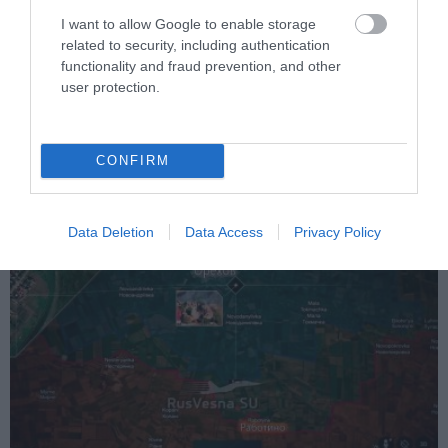
I want to allow Google to enable storage
PRONEWS.GR /
ΕΝΟΠΛΕΣ ΣΥΓΚΡΟΥΣΕΙΣ
related to security, including authentication
Οι Χούθι βομβάρδισαν βιομηχανική
functionality and fraud prevention, and other
περιοχή στο Ντουμπάι – ΗΠΑ και
user protection.
Σαουδική Αραβία απάντησαν με
πλήγματα στη Σαναά
CONFIRM
05.08.2026 | 07:17
Data Deletion
Data Access
Privacy Policy