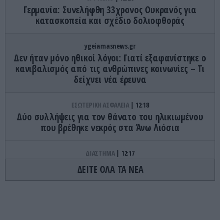
Γερμανία: Συνελήφθη 33χρονος Ουκρανός για
κατασκοπεία και σχέδιο δολιοφθοράς
ygeiamasnews.gr
Δεν ήταν μόνο ηθικοί λόγοι: Γιατί εξαφανίστηκε ο
κανιβαλισμός από τις ανθρώπινες κοινωνίες – Τι
δείχνει νέα έρευνα
ΕΣΩΤΕΡΙΚΗ ΑΣΦΑΛΕΙΑ
12:18
Δύο συλλήψεις για τον θάνατο του ηλικιωμένου
που βρέθηκε νεκρός στα Άνω Λιόσια
ΔΙΑΣΤΗΜΑ
12:17
Γιατί ο ουρανός του διαστήματος είναι μαύρος
ΔΕΙΤΕ ΟΛΑ ΤΑ ΝΕΑ
ενώ ο Ήλιος λάμπει
GOOD LIFE
12:15
Το έξυπνο κόλπο με τις κάρτες δωματίου στα