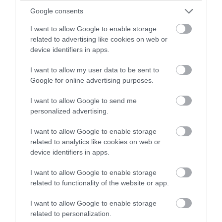
Google consents
PRONEWS.GR /
ΕΝΟΠΛΕΣ ΣΥΓΚΡΟΥΣΕΙΣ
Νέα εποχή στον πόλεμο: Η Ουκρανία για
I want to allow Google to enable storage
related to advertising like cookies on web or
πρώτη φορά χρησιμοποίησε drone για
device identifiers in apps.
να μεταφέρει ρομπότ στο πεδίο της
μάχης!
I want to allow my user data to be sent to
Google for online advertising purposes.
05.08.2026 | 09:38
I want to allow Google to send me
personalized advertising.
I want to allow Google to enable storage
related to analytics like cookies on web or
device identifiers in apps.
I want to allow Google to enable storage
related to functionality of the website or app.
I want to allow Google to enable storage
related to personalization.