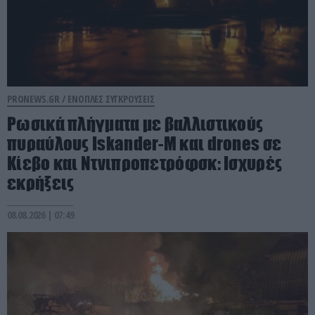
PRONEWS.GR /
ΕΝΟΠΛΕΣ ΣΥΓΚΡΟΥΣΕΙΣ
Ρωσικά πλήγματα με βαλλιστικούς
πυραύλους Iskander-M και drones σε
Κίεβο και Ντνιπροπετρόφσκ: Ισχυρές
εκρήξεις
08.08.2026 | 07:49