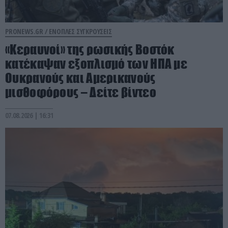
PRONEWS.GR /
ΕΝΟΠΛΕΣ ΣΥΓΚΡΟΥΣΕΙΣ
«Κεραυνοί» της ρωσικής Βοστόκ
κατέκαψαν εξοπλισμό των ΗΠΑ με
Ουκρανούς και Αμερικανούς
μισθοφόρους – Δείτε βίντεο
07.08.2026 | 16:31