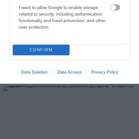
I want to allow Google to enable storage
related to security, including authentication
functionality and fraud prevention, and other
user protection.
PRONEWS.GR /
ΕΝΟΠΛΕΣ ΣΥΓΚΡΟΥΣΕΙΣ
Ο Β.Ζελέσνσκι έφτασε στη Σερβία και θα
CONFIRM
συναντηθεί με τον Α.Βούτσιτς – Όλα τα
βλέμματα στις σχέσεις με τη Ρωσία
Data Deletion
Data Access
Privacy Policy
07.08.2026 | 19:59