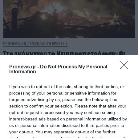
PRONEWS.GR /
ΕΝΟΠΛΕΣ ΣΥΓΚΡΟΥΣΕΙΣ
Στο «κόκκινο» το Ντνιπροπετρόφσκ: Οι
Ουκρανοί μιλούν για σφοδρές ρωσικές
Pronews.gr -
Do Not Process My Personal
επιθέσεις σε όλη την επικράτεια
Information
07.08.2026 | 22:41
If you wish to opt-out of the sale, sharing to third parties, or
processing of your personal or sensitive information for
targeted advertising by us, please use the below opt-out
section to confirm your selection. Please note that after your
opt-out request is processed you may continue seeing
interest-based ads based on personal information utilized by
us or personal information disclosed to third parties prior to
your opt-out. You may separately opt-out of the further