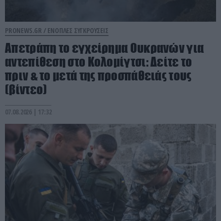
PRONEWS.GR /
ΕΝΟΠΛΕΣ ΣΥΓΚΡΟΥΣΕΙΣ
Απετράπη το εγχείρημα Ουκρανών για
αντεπίθεση στο Κολομίγτσι: Δείτε το
πριν & το μετά της προσπάθειάς τους
(βίντεο)
07.08.2026 | 17:32