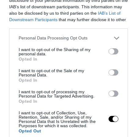
disclosure of your personal information by third parties on the
IAB’s list of downstream participants. This information may
also be disclosed by us to third parties on the
IAB’s List of
Downstream Participants
that may further disclose it to other
third parties.
PRONEWS.GR /
ΕΝΟΠΛΕΣ ΣΥΓΚΡΟΥΣΕΙΣ
Please note that this website/app uses one or more Google
Personal Data Processing Opt Outs
services and may gather and store information including but
«Μούδιασε» η Naftogaz που βλέπει κρύο
not limited to your visit or usage behaviour. You may click to
I want to opt-out of the Sharing of my
χειμώνα στο Κίεβο: Οι Ρώσοι διέλυσαν 7
personal data.
grant or deny consent to Google and its third-party tags to
Opted In
εγκαταστάσεις του ουκρανικού
use your data for below specified purposes in below Google
consent section.
κολοσσού!
I want to opt-out of the Sale of my
Personal Data.
Opted In
07.08.2026 | 21:44
I want to opt-out of processing my
Personal Data for Targeted Advertising.
Opted In
I want to opt-out of Collection, Use,
Retention, Sale, and/or Sharing of my
Personal Data that Is Unrelated with the
Purposes for which it was collected.
Opted Out