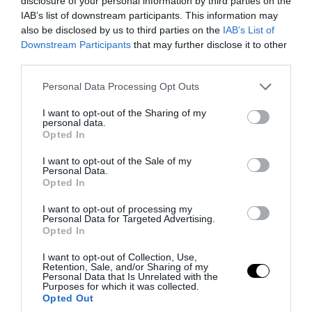
Βρετανίδα που μέθυσε με την ανήλικη
disclosure of your personal information by third parties on the
IAB’s list of downstream participants. This information may
κόρη της και προκάλεσε επεισόδιο – Τι
also be disclosed by us to third parties on the
IAB’s List of
υποστήριξε
Downstream Participants
that may further disclose it to other
third parties.
07.08.2026 | 21:55
Please note that this website/app uses one or more Google
Personal Data Processing Opt Outs
services and may gather and store information including but
not limited to your visit or usage behaviour. You may click to
I want to opt-out of the Sharing of my
personal data.
grant or deny consent to Google and its third-party tags to
Opted In
use your data for below specified purposes in below Google
consent section.
I want to opt-out of the Sale of my
Personal Data.
Opted In
I want to opt-out of processing my
Personal Data for Targeted Advertising.
Opted In
I want to opt-out of Collection, Use,
Retention, Sale, and/or Sharing of my
PRONEWS.GR /
ΕΣΩΤΕΡΙΚΗ ΑΣΦΑΛΕΙΑ
Personal Data that Is Unrelated with the
Purposes for which it was collected.
Αναστάτωση στο νοσοκομείο του
Opted Out