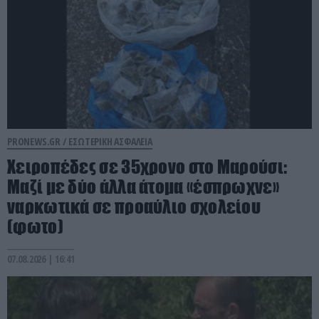
PRONEWS.GR /
ΕΣΩΤΕΡΙΚΗ ΑΣΦΑΛΕΙΑ
Χειροπέδες σε 35χρονο στο Μαρούσι:
Μαζί με δύο άλλα άτομα «έσπρωχνε»
ναρκωτικά σε προαύλιο σχολείου
(φωτο)
07.08.2026 | 16:41