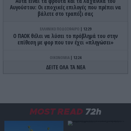
Αυτά είναι τα φρούτα και τα λαχανικά του
Αυγούστου: Οι εποχικές επιλογές που πρέπει να
βάλετε στο τραπέζι σας
ΕΛΛΗΝΙΚΟ ΠΟΔΟΣΦΑΙΡΟ
12:29
Ο ΠΑΟΚ θέλει να λύσει το πρόβλημά του στην
επίθεση με φορ που τον έχει «πληγώσει»
ΟΙΚΟΝΟΜΙΑ
12:24
Ηλεκτρική διασύνδεση Ελλάδας – Κύπρου: Στη
ΔΕΙΤΕ ΟΛΑ ΤΑ ΝΕΑ
γαλλική Meridiam το έργο – Πιάστηκαν στον
«ύπνο» ΑΔΜΗΕ και Λευκωσία!
TRAVEL
12:24
Τα πιο εντυπωσιακά φυσικά φαινόμενα που
μπορεί να δει κανείς στην Ελλάδα
MOST READ
72h
ΠΕΡΙΒΑΛΛΟΝ
12:15
Υψηλή η θερμοκρασία των θαλάσσιων υδάτων