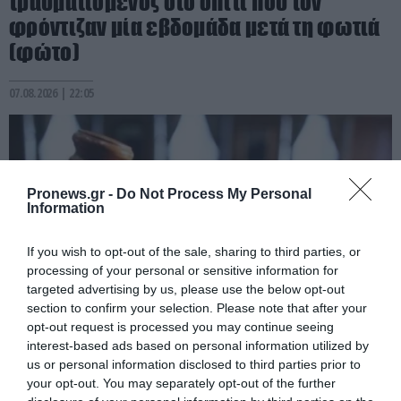
τραυματισμένος στο σπίτι που τον
φρόντιζαν μία εβδομάδα μετά τη φωτιά
(φώτο)
07.08.2026 | 22:05
Pronews.gr -
Do Not Process My Personal
Information
If you wish to opt-out of the sale, sharing to third parties, or
processing of your personal or sensitive information for
targeted advertising by us, please use the below opt-out
section to confirm your selection. Please note that after your
opt-out request is processed you may continue seeing
interest-based ads based on personal information utilized by
PRONEWS.GR /
ΕΣΩΤΕΡΙΚΗ ΑΣΦΑΛΕΙΑ
us or personal information disclosed to third parties prior to
Σκιάθος: Φυλάκιση 15 μηνών στη
your opt-out. You may separately opt-out of the further