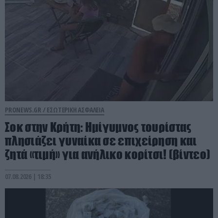
PRONEWS.GR /
ΕΣΩΤΕΡΙΚΗ ΑΣΦΑΛΕΙΑ
Σοκ στην Κρήτη: Ημίγυμνος τουρίστας
πλησιάζει γυναίκα σε επιχείρηση και
ζητά «τιμή» για ανήλικο κορίτσι! (βίντεο)
07.08.2026 | 18:35