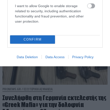
καρφώθηκε σε πολυκατοικία στη
I want to allow Google to enable storage
Μαγνησία (φώτο)
related to security, including authentication
functionality and fraud prevention, and other
07.08.2026 | 20:28
user protection.
CONFIRM
Data Deletion
Data Access
Privacy Policy
PRONEWS.GR /
ΕΣΩΤΕΡΙΚΗ ΑΣΦΑΛΕΙΑ
Συνελήφθη στη Γερμανία εκτελεστής της
«Greek Mafia» για την δολοφνία