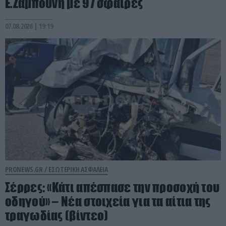
Ε.Ζαμπούνη με 97 σφαίρες
07.08.2026 | 19:19
PRONEWS.GR /
ΕΣΩΤΕΡΙΚΗ ΑΣΦΑΛΕΙΑ
Σέρρες: «Κάτι απέσπασε την προσοχή του
οδηγού» – Νέα στοιχεία για τα αίτια της
τραγωδίας (βίντεο)