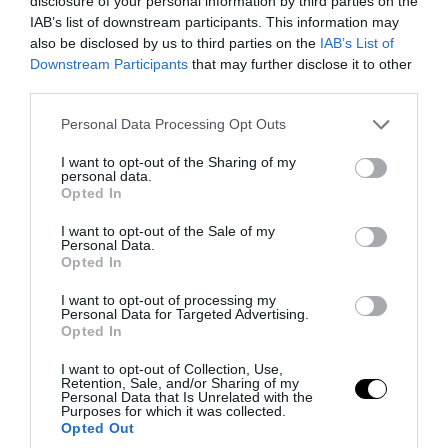
disclosure of your personal information by third parties on the
IAB’s list of downstream participants. This information may
also be disclosed by us to third parties on the
IAB’s List of
PRONEWS.GR /
ΕΣΩΤΕΡΙΚΗ ΑΣΦΑΛΕΙΑ
Downstream Participants
that may further disclose it to other
Κεφαλονιά: Προφυλακιστέος ο 44χρονος
third parties.
για την μεγάλη φωτιά στην περιοχή της
Please note that this website/app uses one or more Google
Personal Data Processing Opt Outs
Πάστρας
services and may gather and store information including but
not limited to your visit or usage behaviour. You may click to
I want to opt-out of the Sharing of my
personal data.
grant or deny consent to Google and its third-party tags to
06.08.2026 | 10:07
Opted In
use your data for below specified purposes in below Google
consent section.
I want to opt-out of the Sale of my
Personal Data.
Opted In
I want to opt-out of processing my
Personal Data for Targeted Advertising.
Opted In
I want to opt-out of Collection, Use,
Retention, Sale, and/or Sharing of my
Personal Data that Is Unrelated with the
Purposes for which it was collected.
Opted Out