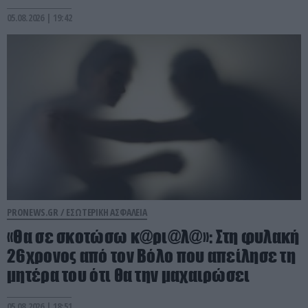
05.08.2026 | 19:42
PRONEWS.GR /
ΕΣΩΤΕΡΙΚΗ ΑΣΦΑΛΕΙΑ
«Θα σε σκοτώσω κ@ρι@λ@»: Στη φυλακή
26χρονος από τον Βόλο που απείλησε τη
μητέρα του ότι θα την μαχαιρώσει
05.08.2026 | 18:51