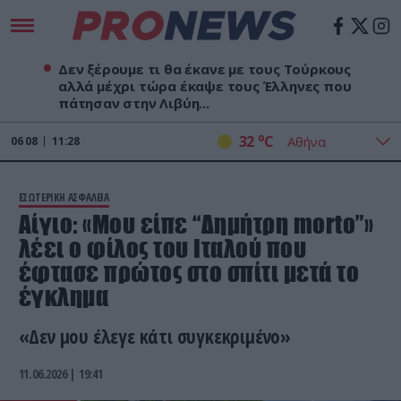
Δεν ξέρουμε τι θα έκανε με τους Τούρκους
αλλά μέχρι τώρα έκαψε τους Έλληνες που
πάτησαν στην Λιβύη...
o
32
C
06
08
11:28
ΕΣΩΤΕΡΙΚΗ ΑΣΦΑΛΕΙΑ
Αίγιο: «Μου είπε “Δημήτρη morto”»
λέει ο φίλος του Ιταλού που
έφτασε πρώτος στο σπίτι μετά το
έγκλημα
«Δεν μου έλεγε κάτι συγκεκριμένο»
11.06.2026 | 19:41