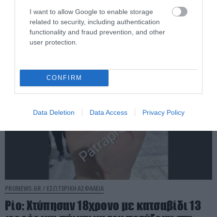
I want to allow Google to enable storage
Φωτιά τώρα πάνω από το αρχαίο θέατρο
related to security, including authentication
Δημητριάδος
functionality and fraud prevention, and other
user protection.
05.08.2026 | 22:57
CONFIRM
Data Deletion
Data Access
Privacy Policy
PRONEWS.GR /
ΕΣΩΤΕΡΙΚΗ ΑΣΦΑΛΕΙΑ
Ρίο: Χτύπησαν 18χρονο με κατσαβίδι 13