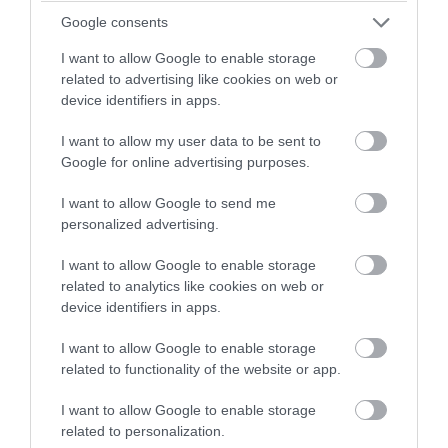
PRONEWS.GR /
ΕΣΩΤΕΡΙΚΗ ΑΣΦΑΛΕΙΑ
Google consents
Μύκονος: Χειροπέδες σε αστυνομικό για
I want to allow Google to enable storage
related to advertising like cookies on web or
επικίνδυνη οδήγηση – Χρησιμοποίησε
device identifiers in apps.
φάρο και σειρήνα για προσπεράσεις
I want to allow my user data to be sent to
06.08.2026 | 08:49
Google for online advertising purposes.
I want to allow Google to send me
personalized advertising.
I want to allow Google to enable storage
related to analytics like cookies on web or
device identifiers in apps.
I want to allow Google to enable storage
related to functionality of the website or app.
I want to allow Google to enable storage
related to personalization.
PRONEWS.GR /
ΕΣΩΤΕΡΙΚΗ ΑΣΦΑΛΕΙΑ