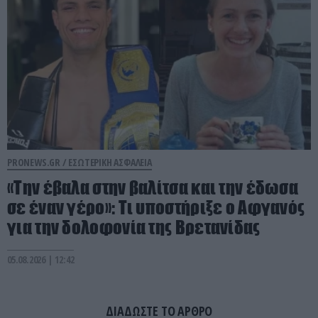
PRONEWS.GR /
ΕΣΩΤΕΡΙΚΗ ΑΣΦΑΛΕΙΑ
«Την έβαλα στην βαλίτσα και την έδωσα
σε έναν γέρο»: Τι υποστήριξε ο Αφγανός
για την δολοφονία της Βρετανίδας
05.08.2026 | 12:42
ΔΙΑΔΩΣΤΕ ΤΟ ΑΡΘΡΟ