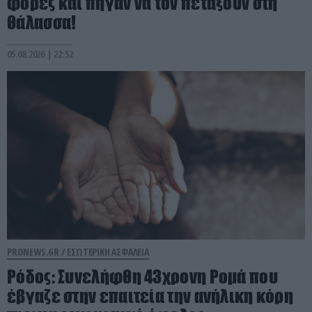
φορές και πήγαν να τον πετάξουν στη
θάλασσα!
05.08.2026 | 22:52
PRONEWS.GR /
ΕΣΩΤΕΡΙΚΗ ΑΣΦΑΛΕΙΑ
Ρόδος: Συνελήφθη 43χρονη Ρομά που
έβγαζε στην επαιτεία την ανήλικη κόρη