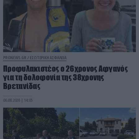
PRONEWS.GR /
ΕΣΩΤΕΡΙΚΗ ΑΣΦΑΛΕΙΑ
Προφυλακιστέος ο 26χρονος Αφγανός
για τη δολοφονία της 38χρονης
Βρετανίδας
06.08.2026 | 14:05