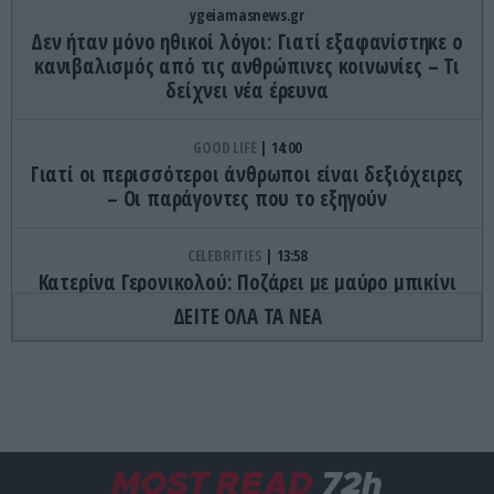
ygeiamasnews.gr
Δεν ήταν μόνο ηθικοί λόγοι: Γιατί εξαφανίστηκε ο
κανιβαλισμός από τις ανθρώπινες κοινωνίες – Τι
δείχνει νέα έρευνα
GOOD LIFE
14:00
Γιατί οι περισσότεροι άνθρωποι είναι δεξιόχειρες
– Οι παράγοντες που το εξηγούν
CELEBRITIES
13:58
Κατερίνα Γερονικολού: Ποζάρει με μαύρο μπικίνι
στη Λευκάδα και «αναστατώνει» με τις αναλογίες
ΔΕΙΤΕ ΟΛΑ ΤΑ ΝΕΑ
της (φώτο)
ΤΕΧΝΟΛΟΓΙΑ
13:57
Γιατί δεν βλέπουν όλοι τις ίδιες αναρτήσεις στα
social media;
MOST READ
72h