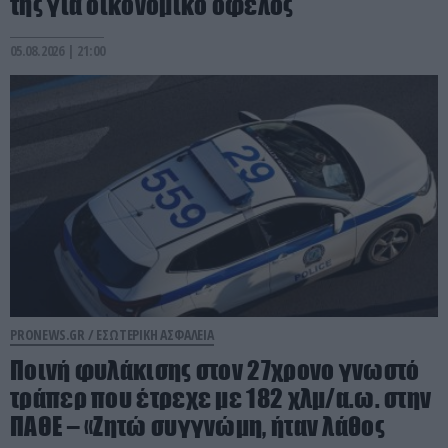
της για οικονομικό όφελος
05.08.2026 | 21:00
PRONEWS.GR /
ΕΣΩΤΕΡΙΚΗ ΑΣΦΑΛΕΙΑ
Ποινή φυλάκισης στον 27χρονο γνωστό
τράπερ που έτρεχε με 182 χλμ/α.ω. στην
ΠΑΘΕ – «Ζητώ συγγνώμη, ήταν λάθος