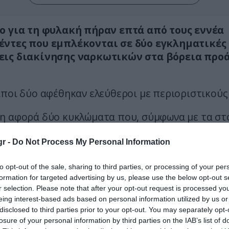
ο για τη φυλακή πήραν επτά από τους εννέα
ντες που εμπλέκονται σε δύο εγκληματικές
ις διακίνησης ναρκωτικών στα βόρεια προά
ποι δύο αφέθηκαν ελεύθεροι με περιοριστικούς
η αφορά δύο κυκλώματα που, σύμφωνα με τα στο
διακινούσαν κυρίως κοκαΐνη ακόμα και σε ανήλικ
ε περιοχές των βορείων προαστίων και των
r -
Do Not Process My Personal Information
δόνων. Οι αρχές εξετάζουν επίσης καταγγελίες
to opt-out of the sale, sharing to third parties, or processing of your per
ων αυτών προχωρούσαν σε εκφοβισμούς και βία
formation for targeted advertising by us, please use the below opt-out s
ς σε βάρος νεαρών «πελατών» όταν υπήρχαν
r selection. Please note that after your opt-out request is processed y
ήσεις στην αποπληρωμή οφειλών.
eing interest-based ads based on personal information utilized by us or
disclosed to third parties prior to your opt-out. You may separately opt-
στους κατηγορούμενους περιλαμβάνεται ένας 1
losure of your personal information by third parties on the IAB’s list of