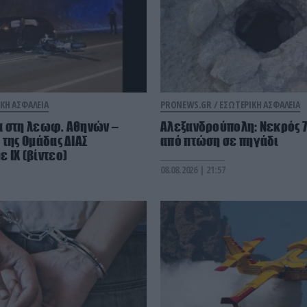
ΚΗ ΑΣΦΑΛΕΙΑ
PRONEWS.GR /
ΕΣΩΤΕΡΙΚΗ ΑΣΦΑΛΕΙΑ
α στη λεωφ. Αθηνών –
Αλεξανδρούπολη: Νεκρός 7
 της Ομάδας ΔΙΑΣ
από πτώση σε πηγάδι
 ΙΧ (βίντεο)
08.08.2026 | 21:57