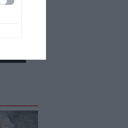
γέννησης που «κρύβουν»
ανθρώπους με σπάνια
χαρίσματα
LIFESTYLE
22:12
Το μυστικό δωμάτιο που υπήρχε
σε χιλιάδες σπίτια και σήμερα
έχει σχεδόν εξαφανιστεί
ΙΣΤΟΡΙΑ
22:12
Οι άνθρωποι που κηρύχθηκαν
νεκροί και επέστρεψαν χρόνια
αργότερα
ΠΑΡΑΣΚΗΝΙΟ
22:05
Μπαμπάς για δεύτερη φορά ο
Γιάννης Κωνσταντέλιας
CELEBRITIES
22:02