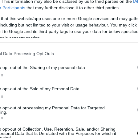
ίται από τις αρχές ως βασικό στέλεχος της δεύ
. This information may also be disclosed by us to third parties on the
IA
Participants
that may further disclose it to other third parties.
, ο οποίος στην απολογία του αρνήθηκε κάθε η
στηρίζοντας ότι δεν υπήρχε οργανωμένη δομή κα
 that this website/app uses one or more Google services and may gath
including but not limited to your visit or usage behaviour. You may click 
ς γίνονταν μεμονωμένα.
 to Google and its third-party tags to use your data for below specifi
ogle consent section.
στιγμή, ο φερόμενος ως αρχηγός της πρώτης ορ
 ασύλληπτος, καθώς διέφυγε κατά τη διάρκεια
l Data Processing Opt Outs
κής επιχείρησης, όταν παρέσυρε αστυνομικό με
α εξαφανίστηκε. Οι έρευνες για τον εντοπισμό τ
o opt-out of the Sharing of my personal data.
ται.
In
ΣΗΜΕΡΑ
o opt-out of the Sale of my Personal Data.
In
ύπημα στα Στενά του Ορμούζ: Πύραυλος έπληξε π
to opt-out of processing my Personal Data for Targeted
στο Ομάν
ing.
In
ο ατύχημα στη λεωφ. Αθηνών – Σουνίου: Μηχανή 
 ΔΙΑΣ συγκρούστηκε με ΙΧ (βίντεο)
o opt-out of Collection, Use, Retention, Sale, and/or Sharing
ersonal Data that Is Unrelated with the Purposes for which it
lected.