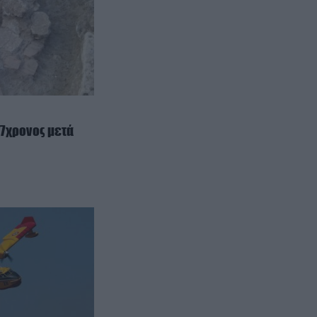
Στο νοσοκομείο η Ιωάννα Τούνη:
«Τι μάτι πρέπει να έχω φάει
Θεούλη μου» (βίντεο)
ΕΣΩΤΕΡΙΚΗ ΑΣΦΑΛΕΙΑ
21:57
Αλεξανδρούπολη: Νεκρός
77χρονος μετά από πτώση σε
πηγάδι
7χρονος μετά
ΕΝΟΠΛΕΣ ΣΥΓΚΡΟΥΣΕΙΣ
21:50
Μαζική ρωσική επίθεση με
Iskander-M και drones Geran στην
Ουκρανία: Στο στόχαστρο το
εργοστάσιο των Flamingo
ΙΣΤΟΡΙΑ
21:45
Angus Barbieri: Ο άνδρας που δεν
έφαγε για 382 μέρες κι έχασε 125
κιλά – Έχανε σχεδόν 10 κιλά το