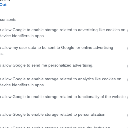
ινές δυνάμεις εισήλθαν σε χωριό του νότιου Λιβά
Out
consents
Ακολουθήστε το
pronews.gr
στο Google News και μ
πρώτοι όλες τις ειδήσεις
o allow Google to enable storage related to advertising like cookies on
evice identifiers in apps.
o allow my user data to be sent to Google for online advertising
ΕΙΑ ΠΡΟΑΣΤΙΑ
ΝΑΡΚΩΤΙΚΑ
ΣΥΛΛΗΦΘΕΝΤΕΣ
s.
to allow Google to send me personalized advertising.
ίτε μας ζωντανά στο
YouTube
,
Twitch
,
X
,
Teleg
o allow Google to enable storage related to analytics like cookies on
evice identifiers in apps.
o allow Google to enable storage related to functionality of the website
o allow Google to enable storage related to personalization.
o allow Google to enable storage related to security, including