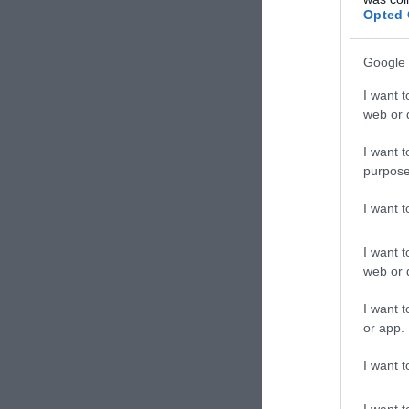
Ισραηλ
Opted 
Google 
I want t
web or d
I want t
TAGS:
ΒΟΡ
purpose
I want 
Δε
I want t
web or d
I want t
or app.
I want t
I want t