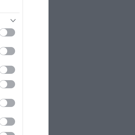
νου
AUTO - MOTO
22:40
Δεν είναι μόνο θέμα σχεδιασμού:
Να γιατί τα πίσω φώτα των
άθετε
αυτοκινήτων έχουν κόκκινο
χρώμα
ΦΑΓΗΤΟ
22:32
Τα γλυκά της Τήνου που κρύβουν
ιστορίες αιώνων και κρατούν
ζωντανή την παράδοση
ram
ΔΙΑΤΡΟΦΗ
22:27
Το φρούτο που μπορεί να
«ξεγελάσει» τη γλώσσα και να
κάνει τα ξινά… γλυκά
GOOD LIFE
22:20
Αριθμολογία: Οι 4 ημερομηνίες