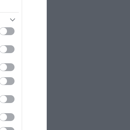
ατα των
ΚΟΣΜΟΣ
22:21
Κλιφ Λάιονς Ντόμπι: Δραπέτευσε
ο καταδικασμένος παιδοβιαστής
πησε
στη Σκωτία – Οι οδηγίες των
ερμανία,
Αρχών προς τους πολίτες
ου στην
ΚΑΙΡΟΣ
22:14
Όχι δεν είναι Al: Κεραυνός
τά τις
άστραψε και «χτύπησε» ουράνιο
τόξο – Δείτε φωτογραφία από το
εντυπωσιακό φαινόμενο
ΠΑΡΑΣΚΗΝΙΟ
22:10
Ο Ενές Καντέρ δήλωσε συμμετοχή
νιου
για να αγωνιστεί στο γυναικείο
NBA και προκάλεσε αντιδράσεις
παρέμεινε
(φώτο)