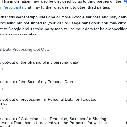
. This information may also be disclosed by us to third parties on the
IA
Participants
that may further disclose it to other third parties.
 that this website/app uses one or more Google services and may gath
including but not limited to your visit or usage behaviour. You may click 
 to Google and its third-party tags to use your data for below specifi
ogle consent section.
l Data Processing Opt Outs
o opt-out of the Sharing of my personal data.
In
o opt-out of the Sale of my Personal Data.
In
τίνιος διατηρούσε χαμηλό προφίλ καθώς στ
νότητά του εμφανιζόταν ως ένας απλός, κα
to opt-out of processing my Personal Data for Targeted
ing.
ς.
In
ό της στάσης του γεγονός ότι απέφευγε συστημα
o opt-out of Collection, Use, Retention, Sale, and/or Sharing
ersonal Data that Is Unrelated with the Purposes for which it
αλαιστινιακές ή άλλες δημόσιες συγκεντρώσεις 
lected.