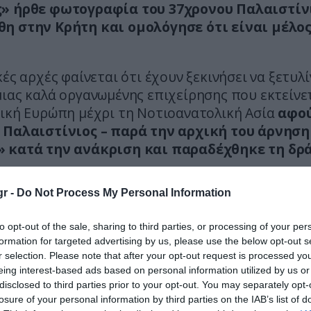
» ήρθε φωτογραφία του 37χρονου Παλαιστίν
η στην Κρήτη και ομολόγησε ότι είναι μέλος
κές αρχές φαίνεται ότι έχουν ξεκινήσει να ξετυλ
ιας καλά οργανωμένης επιχείρησης που εκτείνε
ρική Ευρώπη μέχρι τη Νοτιοανατολική Ασία
αφού
 Παλαιστίνιος – παρά την αρχική του άρνηση
 κατά την ανάκριση και παραδέχθηκε τη δρά
ος δεν ήταν ένας τυχαία στρατολογημένος απ
r -
Do Not Process My Personal Information
ι αναλυτές της Αντιτρομοκρατικής περιγράφ
απόλυτα συνειδητοποιημένο ο οποίος λειτ
to opt-out of the sale, sharing to third parties, or processing of your per
υστηρών κανόνων συνωμοτικότητας.
formation for targeted advertising by us, please use the below opt-out s
r selection. Please note that after your opt-out request is processed y
eing interest-based ads based on personal information utilized by us or
disclosed to third parties prior to your opt-out. You may separately opt-
losure of your personal information by third parties on the IAB’s list of