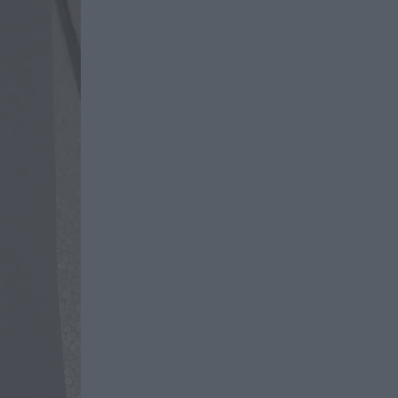
Αναστάτωση στο νοσοκομείο του
Πύργου: Φίδι έκανε αισθητή την
παρουσία του στα επείγοντα
(φωτογραφίες)
ΔΙΕΘΝΗΣ ΑΣΦΑΛΕΙΑ
21:46
Ρωσική επίθεση προκάλεσε
σοβαρές ζημιές στο γήπεδο της
Τσερνομόρετς (βίντεο)
ΕΝΟΠΛΕΣ ΣΥΓΚΡΟΥΣΕΙΣ
21:44
«Μούδιασε» η Naftogaz που
βλέπει κρύο χειμώνα στο Κίεβο:
Οι Ρώσοι διέλυσαν 7
εγκαταστάσεις του ουκρανικού
κολοσσού!
CELEBRITIES
21:40
«Βομβαρδίζει» το instagram με