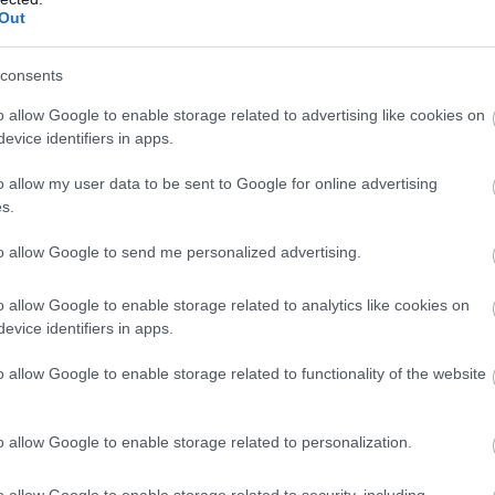
Out
ροκειμένου να μην τραβήξει πάνω του τα βλέμμ
ν αρχών.
consents
το «καμπανάκι» για τις ελληνικές αρχές χτύ
o allow Google to enable storage related to advertising like cookies on
 πληροφορίες που έφτασαν αρχικά από τη Γ
evice identifiers in apps.
ς έκαναν λόγο για ύποπτα ταξίδια του 37χρον
o allow my user data to be sent to Google for online advertising
 Ευρώπη.
s.
εια ήρθαν οι πληροφορίες και από την Κύπρο με
to allow Google to send me personalized advertising.
 των ομοεθνών του στο νησί για προετοιμασία
ος στο Ισραήλ.
o allow Google to enable storage related to analytics like cookies on
evice identifiers in apps.
ος» της Μαλαισίας
o allow Google to enable storage related to functionality of the website
ο βάρους της δράσης του συλληφθέντα Παλαιστί
αι στη Μαλαισία, χώρα την οποία ο 37χρονος
o allow Google to enable storage related to personalization.
ηκε τελευταία φορά τον Αύγουστο του 2025 και 
χιστον 10 ημέρες.
o allow Google to enable storage related to security, including