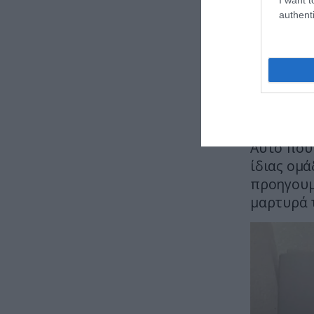
authenti
Εκεί φαίν
δημιουργί
απαιτούμ
με υλικά 
Τα ευρήμ
Αυτό που 
ίδιας ομά
προηγουμέ
μαρτυρά 