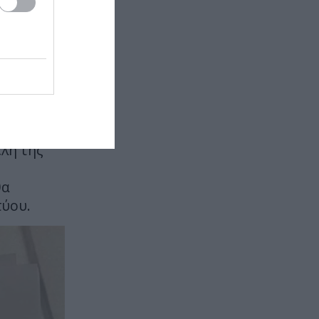
ΕΣΩΤΕΡΙΚΗ ΑΣΦΑΛΕΙΑ
22:05
 τη
Πόρτο Γερμενό: Σκύλος γύρισε
σοβαρά τραυματισμένος στο
σπίτι που τον φρόντιζαν μία
ών βομβών
εβδομάδα μετά τη φωτιά (φώτο)
α
ΚΥΠΡΟΣ
22:04
Μοναχός στην Πάφο επιτέθηκε με
μαχαίρι και τραυμάτισε δύο
έλη της
άτομα
θα
ΕΣΩΤΕΡΙΚΗ ΑΣΦΑΛΕΙΑ
21:55
τύου.
Σκιάθος: Φυλάκιση 15 μηνών στη
Βρετανίδα που μέθυσε με την
ανήλικη κόρη της και προκάλεσε
επεισόδιο – Τι υποστήριξε
ΕΣΩΤΕΡΙΚΗ ΑΣΦΑΛΕΙΑ
21:55