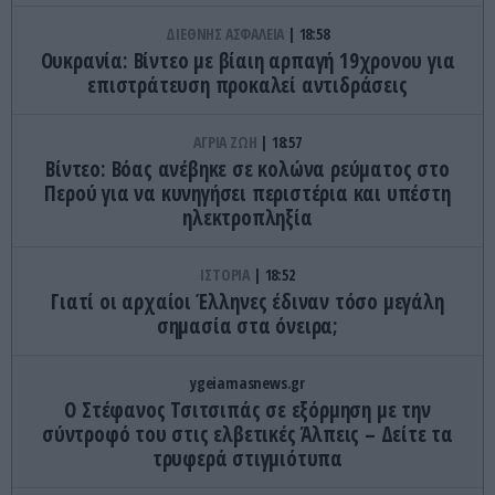
ΔΙΕΘΝΗΣ ΑΣΦΑΛΕΙΑ
18:58
Ουκρανία: Βίντεο με βίαιη αρπαγή 19χρονου για
επιστράτευση προκαλεί αντιδράσεις
ΑΓΡΙΑ ΖΩΗ
18:57
Βίντεο: Βόας ανέβηκε σε κολώνα ρεύματος στο
Περού για να κυνηγήσει περιστέρια και υπέστη
ηλεκτροπληξία
ΙΣΤΟΡΙΑ
18:52
Γιατί οι αρχαίοι Έλληνες έδιναν τόσο μεγάλη
σημασία στα όνειρα;
ygeiamasnews.gr
Ο Στέφανος Τσιτσιπάς σε εξόρμηση με την
σύντροφό του στις ελβετικές Άλπεις – Δείτε τα
τρυφερά στιγμιότυπα