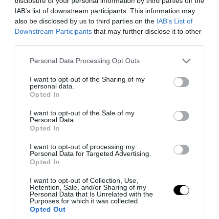
disclosure of your personal information by third parties on the
08.08.2026 | 12:14
IAB’s list of downstream participants. This information may
also be disclosed by us to third parties on the
IAB’s List of
Downstream Participants
that may further disclose it to other
third parties.
Please note that this website/app uses one or more Google
Personal Data Processing Opt Outs
services and may gather and store information including but
not limited to your visit or usage behaviour. You may click to
I want to opt-out of the Sharing of my
personal data.
grant or deny consent to Google and its third-party tags to
Opted In
use your data for below specified purposes in below Google
consent section.
I want to opt-out of the Sale of my
Personal Data.
Opted In
PRONEWS.GR /
ΕΣΩΤΕΡΙΚΗ ΑΣΦΑΛΕΙΑ
I want to opt-out of processing my
Personal Data for Targeted Advertising.
37χρονος στη Θεσσαλονίκη πήρε
Opted In
αυτοκίνητο από εταιρεία ενοικίασης και
I want to opt-out of Collection, Use,
Retention, Sale, and/or Sharing of my
το έριξε πάνω σε άλλο όχημα
Personal Data that Is Unrelated with the
Purposes for which it was collected.
Opted Out
08.08.2026 | 11:25