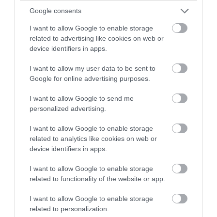
Google consents
I want to allow Google to enable storage
related to advertising like cookies on web or
device identifiers in apps.
I want to allow my user data to be sent to
Google for online advertising purposes.
I want to allow Google to send me
personalized advertising.
I want to allow Google to enable storage
PRONEWS.GR /
ΕΣΩΤΕΡΙΚΗ ΑΣΦΑΛΕΙΑ
related to analytics like cookies on web or
Το ρεπορτάζ της Daily Mail για τον
device identifiers in apps.
Αφγανό που σκότωσε την Βρετανίδα:
I want to allow Google to enable storage
«Είχε απομακρυνθεί από τον
related to functionality of the website or app.
Χριστιανισμό»
I want to allow Google to enable storage
related to personalization.
08.08.2026 | 11:12