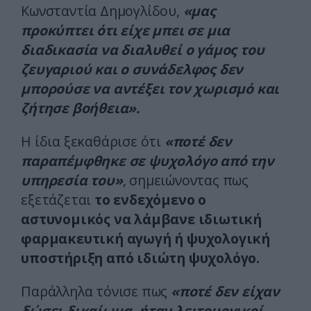
Κωνσταντία Δημογλίδου,
«μας
προκύπτει ότι είχε μπει σε μια
διαδικασία να διαλυθεί ο γάμος του
ζευγαριού και ο συνάδελφος δεν
μπορούσε να αντέξει τον χωρισμό και
ζήτησε βοήθεια».
Η ίδια ξεκαθάρισε ότι
«ποτέ δεν
παραπέμφθηκε σε ψυχολόγο από την
υπηρεσία του»
, σημειώνοντας πως
εξετάζεται
το ενδεχόμενο ο
αστυνομικός να λάμβανε ιδιωτική
φαρμακευτική αγωγή ή ψυχολογική
υποστήριξη από ιδιώτη ψυχολόγο.
Παράλληλα τόνισε πως
«ποτέ δεν είχαν
δώσει δικαίωμα, ήταν λειτουργικοί