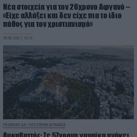
Νέα στοιχεία για τον 26χρονο Αφγανό –
«Είχε αλλάξει και δεν είχε πια το ίδιο
πάθος για τον χριστιανισμό»
08.08.2026 | 16:39
PRONEWS.GR /
ΕΣΩΤΕΡΙΚΗ ΑΣΦΑΛΕΙΑ
Λυκαβηττός: Σε 57χρονη γυναίκα ανήκει