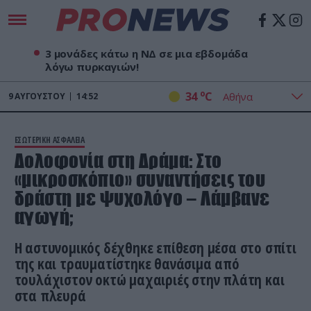
3 μονάδες κάτω η ΝΔ σε μια εβδομάδα
λόγω πυρκαγιών!
o
34
C
9
ΑΥΓΟΎΣΤΟΥ
14:52
ΕΣΩΤΕΡΙΚΗ ΑΣΦΑΛΕΙΑ
Δολοφονία στη Δράμα: Στο
«μικροσκόπιο» συναντήσεις του
δράστη με ψυχολόγο – Λάμβανε
αγωγή;
Η αστυνομικός δέχθηκε επίθεση μέσα στο σπίτι
της και τραυματίστηκε θανάσιμα από
τουλάχιστον οκτώ μαχαιριές στην πλάτη και
στα πλευρά