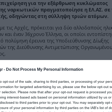
πιχείρηση για την εξάρθρωση κυκλώματος
ης ναρκωτικών πραγματοποίησε η ΕΛ.ΑΣ. σε 
κής, οδηγώντας στη σύλληψη τριών ατόμων.
ε τις Αρχές, πρόκειται για δύο αλλοδαπούς ηλι
ών και έναν 36χρονο Έλληνα, οι οποίοι εντοπίστ
πό πολύμηνη έρευνα της Υποδιεύθυνσης Δίωξης
ών της Διεύθυνσης Αντιμετώπισης Οργανωμένο
ος.
ιάρκεια της αστυνομικής επιχείρησης, οι αστυν
r -
Do Not Process My Personal Information
σαν ότι ο 36χρονος παρέδωσε στον 53χρονο πο
 υδροπονικής καλλιέργειας τύπου SKUNK και
to opt-out of the sale, sharing to third parties, or processing of your per
σμένης κάνναβης σε μορφή σοκολάτας, ενεργώντ
formation for targeted advertising by us, please use the below opt-out s
ι- για λογαριασμό του 56χρονου.
r selection. Please note that after your opt-out request is processed y
eing interest-based ads based on personal information utilized by us or
disclosed to third parties prior to your opt-out. You may separately opt-
losure of your personal information by third parties on the IAB’s list of