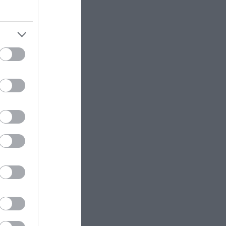
Αυτά είναι τα φρούτα και τα
λαχανικά του Αυγούστου: Οι
οκαΐνης,
εποχικές επιλογές που πρέπει να
βάλετε στο τραπέζι σας
ργασμένης
, το
ωτικών
ΚΟΣΜΟΣ
13:27
Νέα Ζηλανδία: Δημοτική
σύμβουλος συμμετείχε σε
συνεδρίαση από το… μπάνιο της!
λέα.
– Δείτε το viral βίντεο
ΠΟΛΙΤΙΚΗ ΠΡΟΣΤΑΣΙΑ
13:18
Φορτηγό μεταφέρει πτερύγιο
ανεμογεννήτριας αλλά… το
ς από την
δυσκολεύουν τα δένδρα! (βίντεο)
το φανάρι
TRAVEL
13:15
Πιλότος αποκαλύπτει: Αυτό είναι