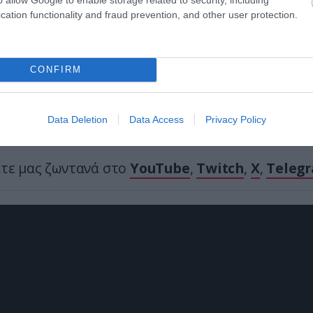
cation functionality and fraud prevention, and other user protection.
Ακολουθήστε το
pronews.gr
στο Google News και μ
πρώτοι όλες τις ειδήσεις
CONFIRM
ΙΚΗ
ΝΑΡΚΩΤΙΚΑ
ΣΥΛΛΗΨΕΙΣ
Data Deletion
Data Access
Privacy Policy
ίτε μας ζωντανά στο
YouTube
,
Twitch
,
X
,
Teleg