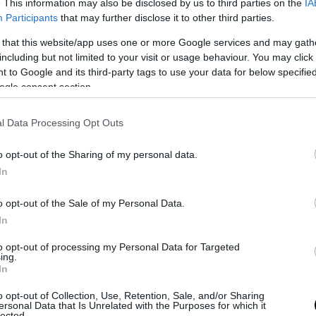
. This information may also be disclosed by us to third parties on the
IA
Participants
that may further disclose it to other third parties.
 that this website/app uses one or more Google services and may gath
including but not limited to your visit or usage behaviour. You may click 
 to Google and its third-party tags to use your data for below specifi
ogle consent section.
l Data Processing Opt Outs
o opt-out of the Sharing of my personal data.
In
o opt-out of the Sale of my Personal Data.
In
ες που ακολούθησαν σε σπίτια των κατηγορουμέ
to opt-out of processing my Personal Data for Targeted
ηκαν μεγάλες ποσότητες κοκαΐνης, SKUNK και
ing.
In
μένης κάνναβης, ενώ κατασχέθηκαν επίσης χρήμ
κές ζυγαριές ακριβείας, κινητά τηλέφωνα, μοτο
o opt-out of Collection, Use, Retention, Sale, and/or Sharing
ersonal Data that Is Unrelated with the Purposes for which it
ισμός που φέρεται να χρησιμοποιούνταν για τη 
lected.