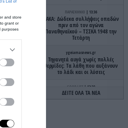
B’s List of
ΠΑΡΑΣΚΗΝΙΟ
13:36
er and store
ΟΑΚΑ: Δώδεκα συλλήψεις οπαδών
to grant or
πριν από τον αγώνα
ed purposes
Παναθηναϊκού – ΤΣΣΚΑ 1948 την
Τετάρτη
ygeiamasnews.gr
Τηγανητά αυγά χωρίς πολλές
θερμίδες: Τα λάθη που αυξάνουν
το λάδι και οι λύσεις
GOOD LIFE
13:30
ΔΕΙΤΕ ΟΛΑ ΤΑ ΝΕΑ
Ο γρίφος με τον βαρκάρη και το
νων
πρόβατο που έχει «τρελάνει» το
διαδίκτυο – Μπορείτε να τον
ατα,
λύσετε;
σικλέτα
διακίνηση
ΔΙΑΤΡΟΦΗ
13:29