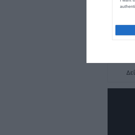
authenti
TAGS:
ΑΤΤ
Δε