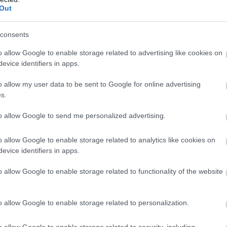
ν.
Out
οι Αρχές κατέσχεσαν περισσότερα από 11 κιλά κ
consents
7 κιλά υδροπονικής κάνναβης και 11 κιλά κατε
o allow Google to enable storage related to advertising like cookies on
 σε μορφή σοκολάτας. Σύμφωνα με την αστυνομία
evice identifiers in apps.
 οικονομικό όφελος από τη διακίνηση των ναρκ
 ότι ξεπερνά τις 400.000 ευρώ.
o allow my user data to be sent to Google for online advertising
s.
συλληφθέντες οδηγήθηκαν στον αρμόδιο εισαγγε
to allow Google to send me personalized advertising.
ΣΗΜΕΡΑ
o allow Google to enable storage related to analytics like cookies on
evice identifiers in apps.
λησίες που βρέθηκαν θαμμένες κάτω από τη Γη
o allow Google to enable storage related to functionality of the website
η: Η αδημοσίευτη φωτογραφία με τον σύντροφό τη
ης σχέσης τους
ο γνωρίζατε; – Πότε και πού τοποθετήθηκε το πρώ
o allow Google to enable storage related to personalization.
ελληνικούς δρόμους
o allow Google to enable storage related to security, including