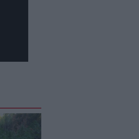
βιοασφάλεια
LIFESTYLE
12:47
Δ.Μπάρκα: H απάντησή της σε
σχόλιο που δέχθηκε για την
εμφάνισή της – «Η πλαστική
δυστυχώς φαίνεται»
ΠΟΛΙΤΙΚΗ ΠΡΟΣΤΑΣΙΑ
12:46
Κ.Τσίγκας για νέα Canadair DHC-
515: «Θα πετούν τη νύχτα αλλά
δεν θα πραγματοποιούν ρίψεις
νερού»
ΤΕΧΝΟΛΟΓΙΑ
12:38
Nέο Μεξικό: Πρόστιμο 567 εκατ.
δολαρίων στη Meta για τις
επιπτώσεις των social media
στους ανηλίκους