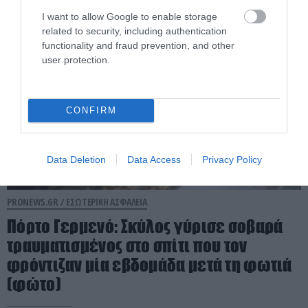
08.08.2026 | 09:01
I want to allow Google to enable storage
related to security, including authentication
functionality and fraud prevention, and other
user protection.
CONFIRM
Data Deletion
Data Access
Privacy Policy
PRONEWS.GR /
ΕΣΩΤΕΡΙΚΗ ΑΣΦΑΛΕΙΑ
Πόρτο Γερμενό: Σκύλος γύρισε σοβαρά
τραυματισμένος στο σπίτι που τον
φρόντιζαν μία εβδομάδα μετά τη φωτιά
(φώτο)