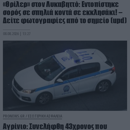
«Θρίλερ» στον Λυκαβηττό: Εντοπίστηκε
σορός σε σπηλιά κοντά σε εκκλησάκι! –
Δείτε φωτογραφίες από το σημείο (upd)
08.08.2026 | 13:27
PRONEWS.GR /
ΕΣΩΤΕΡΙΚΗ ΑΣΦΑΛΕΙΑ
Αγρίνιο: Συνελήφθη 43χρονος που