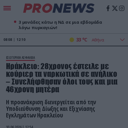
3 μονάδες κάτω η ΝΔ σε μια εβδομάδα
λόγω πυρκαγιών!
o
33
C
08
08
12:10
ΕΣΩΤΕΡΙΚΗ ΑΣΦΑΛΕΙΑ
Ηράκλειο: 28χρονος έστειλε με
κούριερ τα ναρκωτικά σε ανήλικο
– Συνελήφθησαν όλοι τους και μια
46χρονη μητέρα
Η προανάκριση διενεργείται από την
Υποδιεύθυνση Δίωξης και Εξιχνίασης
Εγκλημάτων Ηρακλείου
10.06.2026 | 12:54