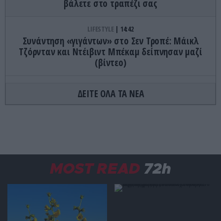
βάλετε στο τραπέζι σας
LIFESTYLE
14:42
Συνάντηση «γιγάντων» στο Σεν Τροπέ: Μάικλ
Τζόρνταν και Ντέιβιντ Μπέκαμ δείπνησαν μαζί
(βίντεο)
ΑΓΡΙΑ ΖΩΗ
14:38
ΔΕΙΤΕ ΟΛΑ ΤΑ ΝΕΑ
Τα ζώα που μπορούν να επιβιώσουν στις πιο
ακραίες συνθήκες του πλανήτη
ΕΝΟΠΛΕΣ ΣΥΓΚΡΟΥΣΕΙΣ
14:31
Πλοίο της ADNOC των ΗΑΕ κτυπήθηκε από
πύραυλο στα Στενά του Ορμούζ
MOST READ
72h
GOOD LIFE
14:30
6+1 απλοί τρόποι για να μειώσετε την κόπωση: Σε
τι διαφέρει από την κούραση