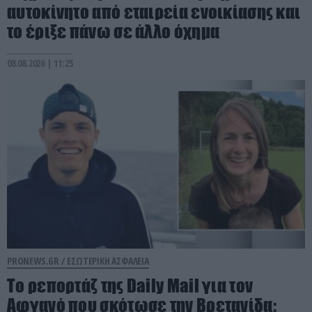
αυτοκίνητο από εταιρεία ενοικίασης και
το έριξε πάνω σε άλλο όχημα
08.08.2026 | 11:25
PRONEWS.GR /
ΕΣΩΤΕΡΙΚΗ ΑΣΦΑΛΕΙΑ
Το ρεπορτάζ της Daily Mail για τον
Αφγανό που σκότωσε την Βρετανίδα: