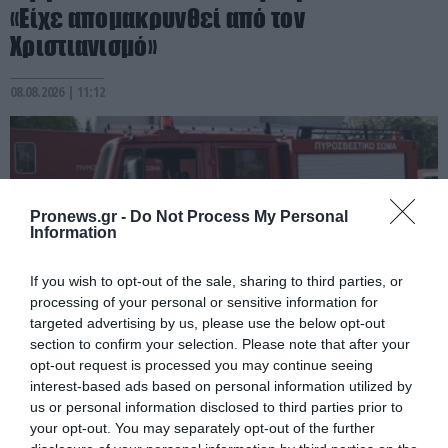
«Είχε απομακρυνθεί από τον
Χριστιανισμό»
08.08.2026 | 11:12
Pronews.gr -
Do Not Process My Personal
Information
If you wish to opt-out of the sale, sharing to third parties, or
processing of your personal or sensitive information for
targeted advertising by us, please use the below opt-out
section to confirm your selection. Please note that after your
opt-out request is processed you may continue seeing
PRONEWS.GR /
ΕΣΩΤΕΡΙΚΗ ΑΣΦΑΛΕΙΑ
interest-based ads based on personal information utilized by
Αθήνα: Φωτιά σε εγκαταλελειμμένο
us or personal information disclosed to third parties prior to
your opt-out. You may separately opt-out of the further
κτίριο στην Κουμουνδούρου –