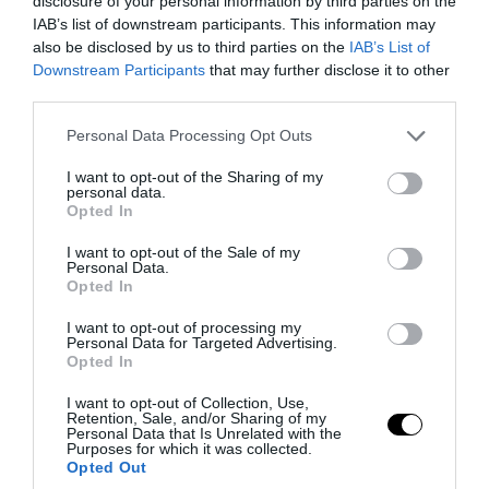
disclosure of your personal information by third parties on the
Απεγκλωβίστηκε ένα άτομο
IAB’s list of downstream participants. This information may
also be disclosed by us to third parties on the
IAB’s List of
08.08.2026 | 10:56
Downstream Participants
that may further disclose it to other
third parties.
Please note that this website/app uses one or more Google
Personal Data Processing Opt Outs
services and may gather and store information including but
not limited to your visit or usage behaviour. You may click to
I want to opt-out of the Sharing of my
personal data.
grant or deny consent to Google and its third-party tags to
Opted In
use your data for below specified purposes in below Google
consent section.
I want to opt-out of the Sale of my
Personal Data.
Opted In
I want to opt-out of processing my
Personal Data for Targeted Advertising.
Opted In
PRONEWS.GR /
ΕΣΩΤΕΡΙΚΗ ΑΣΦΑΛΕΙΑ
I want to opt-out of Collection, Use,
Χαροπαλεύει ο 43χρονος που
Retention, Sale, and/or Sharing of my
Personal Data that Is Unrelated with the
τραυματίστηκε με πατίνι στη Λάρισα –
Purposes for which it was collected.
Opted Out
Παραμένει διασωληνωμένος στη ΜΕΘ