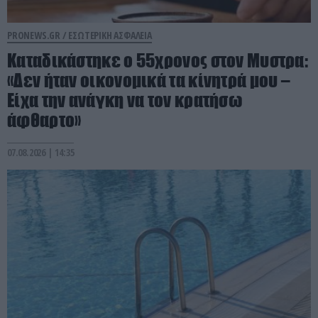
PRONEWS.GR /
ΕΣΩΤΕΡΙΚΗ ΑΣΦΑΛΕΙΑ
Καταδικάστηκε ο 55χρονος στον Μυστρα:
«Δεν ήταν οικονομικά τα κίνητρά μου –
Είχα την ανάγκη να τον κρατήσω
άφθαρτο»
07.08.2026 | 14:35