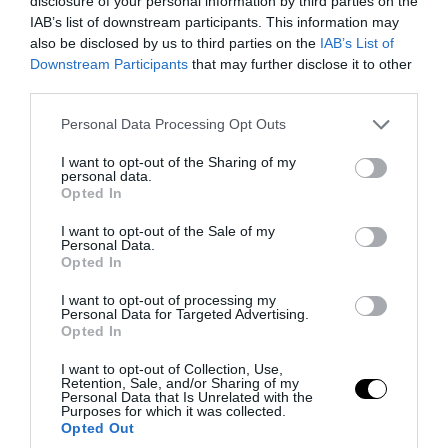
disclosure of your personal information by third parties on the
IAB’s list of downstream participants. This information may
Θεσσαλονίκη: Συνελήφθη Τούρκος
also be disclosed by us to third parties on the
IAB’s List of
καταζητούμενος με διεθνές ένταλμα
Downstream Participants
that may further disclose it to other
third parties.
07.08.2026 | 10:08
Please note that this website/app uses one or more Google
Personal Data Processing Opt Outs
services and may gather and store information including but
not limited to your visit or usage behaviour. You may click to
I want to opt-out of the Sharing of my
personal data.
grant or deny consent to Google and its third-party tags to
Opted In
use your data for below specified purposes in below Google
consent section.
I want to opt-out of the Sale of my
Personal Data.
Opted In
I want to opt-out of processing my
Personal Data for Targeted Advertising.
Opted In
I want to opt-out of Collection, Use,
Retention, Sale, and/or Sharing of my
PRONEWS.GR /
ΕΣΩΤΕΡΙΚΗ ΑΣΦΑΛΕΙΑ
Personal Data that Is Unrelated with the
Purposes for which it was collected.
Νεκρή 53χρονη στο Γουδί: Έκανε
Opted Out