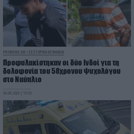
PRONEWS.GR /
ΕΣΩΤΕΡΙΚΗ ΑΣΦΑΛΕΙΑ
Προφυλακίστηκαν οι δύο Ινδοί για τη
δολοφονία του 58χρονου ψυχολόγου
στο Ναύπλιο
06.08.2026 | 19:20