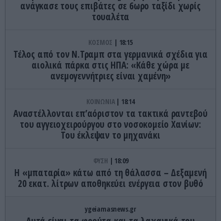
ανάγκασε τους επιβάτες σε 6ωρο ταξίδι χωρίς
τουαλέτα
ΚΟΣΜΟΣ
18:15
Τέλος από τον Ν.Τραμπ στα γερμανικά σχέδια για
αιολικά πάρκα στις ΗΠΑ: «Κάθε χώρα με
ανεμογεννήτριες είναι χαμένη»
ΚΟΙΝΩΝΙΑ
18:14
Αναστέλλονται επ’αόριστον τα τακτικά ραντεβού
του αγγειοχειρούργου στο νοσοκομείο Χανίων:
Του έκλεψαν το μηχανάκι
ΦΥΣΗ
18:09
Η «μπαταρία» κάτω από τη θάλασσα – Δεξαμενή
20 εκατ. λίτρων αποθηκεύει ενέργεια στον βυθό
ygeiamasnews.gr
Αυτά είναι τα φρούτα και τα λαχανικά του