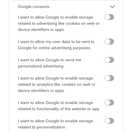
Βρέθηκε γεμιστήρας με σφαίρες στο
Google consents
όχημα
I want to allow Google to enable storage
08.08.2026 | 12:32
related to advertising like cookies on web or
device identifiers in apps.
I want to allow my user data to be sent to
Google for online advertising purposes.
I want to allow Google to send me
personalized advertising.
I want to allow Google to enable storage
related to analytics like cookies on web or
device identifiers in apps.
I want to allow Google to enable storage
PRONEWS.GR /
ΕΣΩΤΕΡΙΚΗ ΑΣΦΑΛΕΙΑ
related to functionality of the website or app.
Από τα χειρότερα γλύτωσε 8χρονος
I want to allow Google to enable storage
Βρετανός: Έκανε βουτιά σε παραλία της
related to personalization.