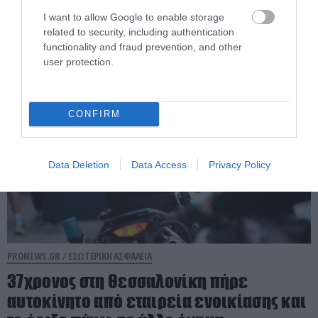
Χαλκιδικής και χτύπησε με το κεφάλι σε
I want to allow Google to enable storage
βράχο
related to security, including authentication
functionality and fraud prevention, and other
08.08.2026 | 12:14
user protection.
CONFIRM
Data Deletion
Data Access
Privacy Policy
PRONEWS.GR /
ΕΣΩΤΕΡΙΚΗ ΑΣΦΑΛΕΙΑ
37χρονος στη Θεσσαλονίκη πήρε
αυτοκίνητο από εταιρεία ενοικίασης και