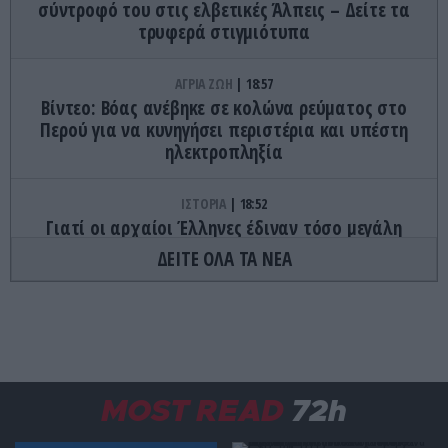
σύντροφό του στις ελβετικές Άλπεις – Δείτε τα
τρυφερά στιγμιότυπα
ΑΓΡΙΑ ΖΩΗ
18:57
Βίντεο: Βόας ανέβηκε σε κολώνα ρεύματος στο
Περού για να κυνηγήσει περιστέρια και υπέστη
ηλεκτροπληξία
ΙΣΤΟΡΙΑ
18:52
Γιατί οι αρχαίοι Έλληνες έδιναν τόσο μεγάλη
σημασία στα όνειρα;
ΔΕΙΤΕ ΟΛΑ ΤΑ ΝΕΑ
ΔΙΑΣΤΗΜΑ
18:45
Ο πυρήνας της Γης άλλαξε φορά κάτω από τον
Ειρηνικό – Τι κατέγραψαν οι επιστήμονες
ΔΙΕΘΝΗΣ ΑΣΦΑΛΕΙΑ
18:41
MOST READ
72h
Πεντάγωνο: Κατηγορεί πρώην υπουργό
Αεροπορίας για διαρροή απόρρητων πληροφοριών