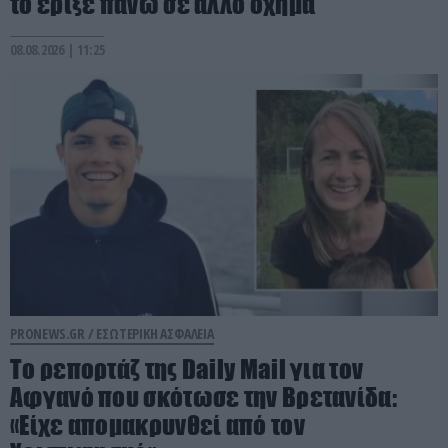
το έριξε πάνω σε άλλο όχημα
08.08.2026 | 11:25
PRONEWS.GR /
ΕΣΩΤΕΡΙΚΗ ΑΣΦΑΛΕΙΑ
Το ρεπορτάζ της Daily Mail για τον
Αφγανό που σκότωσε την Βρετανίδα:
«Είχε απομακρυνθεί από τον