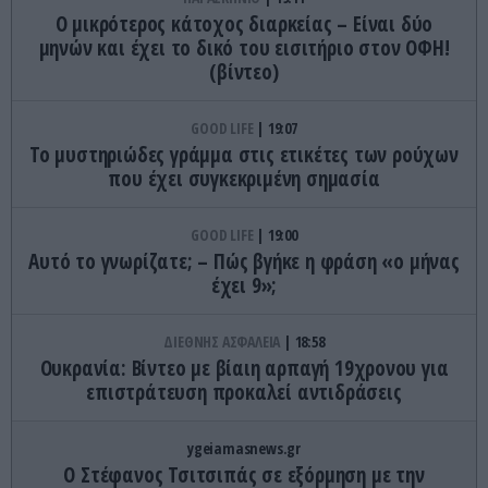
Ο μικρότερος κάτοχος διαρκείας – Είναι δύο
μηνών και έχει το δικό του εισιτήριο στον ΟΦΗ!
(βίντεο)
GOOD LIFE
19:07
Το μυστηριώδες γράμμα στις ετικέτες των ρούχων
που έχει συγκεκριμένη σημασία
GOOD LIFE
19:00
Αυτό το γνωρίζατε; – Πώς βγήκε η φράση «ο μήνας
έχει 9»;
ΔΙΕΘΝΗΣ ΑΣΦΑΛΕΙΑ
18:58
Ουκρανία: Βίντεο με βίαιη αρπαγή 19χρονου για
επιστράτευση προκαλεί αντιδράσεις
ygeiamasnews.gr
Ο Στέφανος Τσιτσιπάς σε εξόρμηση με την