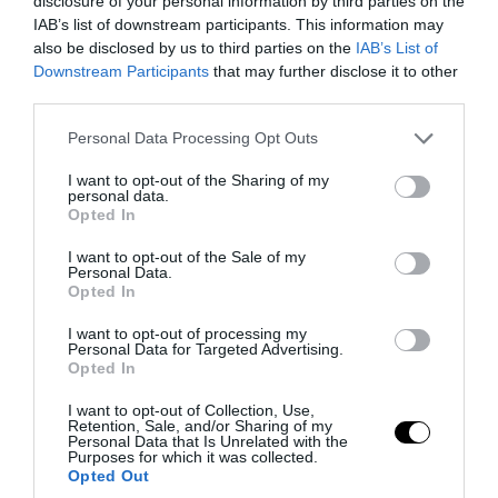
σορός σε σπηλιά κοντά σε εκκλησάκι! –
disclosure of your personal information by third parties on the
IAB’s list of downstream participants. This information may
Δείτε φωτογραφίες από το σημείο (upd)
also be disclosed by us to third parties on the
IAB’s List of
Downstream Participants
that may further disclose it to other
08.08.2026 | 13:27
third parties.
Please note that this website/app uses one or more Google
Personal Data Processing Opt Outs
services and may gather and store information including but
not limited to your visit or usage behaviour. You may click to
I want to opt-out of the Sharing of my
personal data.
grant or deny consent to Google and its third-party tags to
Opted In
use your data for below specified purposes in below Google
consent section.
I want to opt-out of the Sale of my
Personal Data.
Opted In
I want to opt-out of processing my
Personal Data for Targeted Advertising.
Opted In
PRONEWS.GR /
ΕΣΩΤΕΡΙΚΗ ΑΣΦΑΛΕΙΑ
I want to opt-out of Collection, Use,
Retention, Sale, and/or Sharing of my
Αγρίνιο: Συνελήφθη 43χρονος που
Personal Data that Is Unrelated with the
Purposes for which it was collected.
οδηγούσε υπό την επήρεια αλκοόλ –
Opted Out