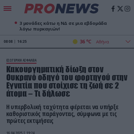
3 μονάδες κάτω η ΝΔ σε μια εβδομάδα
λόγω πυρκαγιών!
o
36
C
08
08
16:25
ΕΣΩΤΕΡΙΚΗ ΑΣΦΑΛΕΙΑ
Κακουργηματική δίωξη στον
Ουκρανό οδηγό του φορτηγού στην
Εγνατία που στοίχισε τη ζωή σε 2
άτομα – Τι δήλωσε
Η υπερβολική ταχύτητα φέρεται να υπήρξε
καθοριστικός παράγοντας, σύμφωνα με τις
πρώτες εκτιμήσεις
16.04.2025 | 19:24