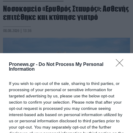
Νοσοκομείο «Ερυθρός Σταυρός»: Ασθενής
επιτέθηκε και κτύπησε γιατρό
08.08.2026 | 13:36
Pronews.gr -
Do Not Process My Personal
Information
If you wish to opt-out of the sale, sharing to third parties, or
processing of your personal or sensitive information for
targeted advertising by us, please use the below opt-out
section to confirm your selection. Please note that after your
opt-out request is processed you may continue seeing
PRONEWS.GR /
ΕΣΩΤΕΡΙΚΗ ΑΣΦΑΛΕΙΑ
interest-based ads based on personal information utilized by
us or personal information disclosed to third parties prior to
«Θρίλερ» στον Λυκαβηττό: Εντοπίστηκε
your opt-out. You may separately opt-out of the further