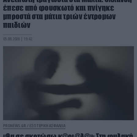
έπεσε από φουσκωτό και πνίγηκε
μπροστά στα μάτια τριών έντρομων
παιδιών
05.08.2026 | 19:42
PRONEWS.GR /
ΕΣΩΤΕΡΙΚΗ ΑΣΦΑΛΕΙΑ
«Θα σε σκοτώσω κ@ρι@λ@»: Στη φυλακή