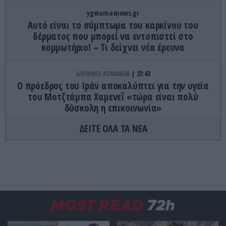
ygeiamasnews.gr
Αυτό είναι το σύμπτωμα του καρκίνου του
δέρματος που μπορεί να εντοπιστεί στο
κομμωτήριο! – Τι δείχνει νέα έρευνα
ΔΙΕΘΝΗΣ ΑΣΦΑΛΕΙΑ
23:43
Ο πρόεδρος του Ιράν αποκαλύπτει για την υγεία
του Μοτζτάμπα Χαμενεΐ «τώρα είναι πολύ
δύσκολη η επικοινωνία»
ΔΕΙΤΕ ΟΛΑ ΤΑ ΝΕΑ
GOOD LIFE
23:27
«Αλμυρός» ο λογαριασμός για την βραδιά ονείρου
στο ιστορικό Le Club του Σεν Τροπέ: 689.235 ευρώ!
(φωτό)
ΙΣΤΟΡΙΑ
23:15
MOST READ
72h
Χρήστος Ρούσσος: Ο ναύτης που σκότωσε τον
εραστή του και «ταρακούνησε» τη Δικαιοσύνη