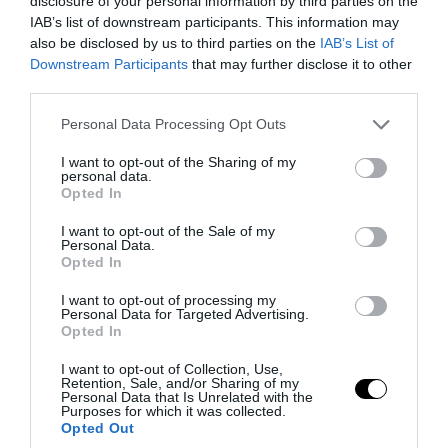
disclosure of your personal information by third parties on the
Γερμενό και δεν άφησε τίποτα – Δείτε
IAB’s list of downstream participants. This information may
also be disclosed by us to third parties on the
IAB’s List of
βίντεο
Downstream Participants
that may further disclose it to other
third parties.
05.08.2026 | 17:12
Please note that this website/app uses one or more Google
Personal Data Processing Opt Outs
services and may gather and store information including but
not limited to your visit or usage behaviour. You may click to
I want to opt-out of the Sharing of my
personal data.
grant or deny consent to Google and its third-party tags to
Opted In
use your data for below specified purposes in below Google
consent section.
I want to opt-out of the Sale of my
Personal Data.
Opted In
I want to opt-out of processing my
Personal Data for Targeted Advertising.
Opted In
I want to opt-out of Collection, Use,
PRONEWS.GR /
ΕΣΩΤΕΡΙΚΗ ΑΣΦΑΛΕΙΑ
Retention, Sale, and/or Sharing of my
Personal Data that Is Unrelated with the
Purposes for which it was collected.
Κλοπή μετασχηματιστών στη
Opted Out
Θεσσαλονίκη: Προθεσμία για να