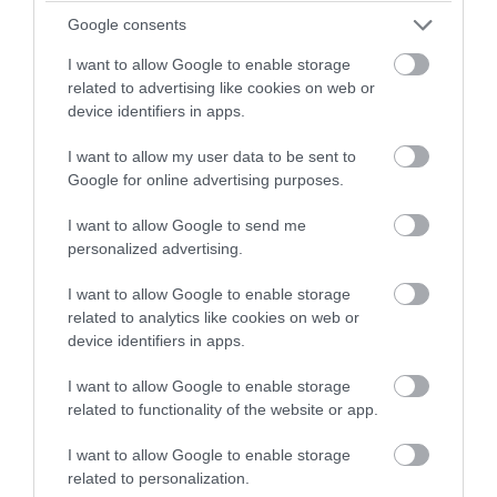
απολογηθούν πήραν οι δύο Ρομά – Στο
Google consents
μισό εκατ. ευρώ η ζημιά
I want to allow Google to enable storage
related to advertising like cookies on web or
05.08.2026 | 15:20
device identifiers in apps.
I want to allow my user data to be sent to
Google for online advertising purposes.
I want to allow Google to send me
personalized advertising.
I want to allow Google to enable storage
related to analytics like cookies on web or
device identifiers in apps.
I want to allow Google to enable storage
related to functionality of the website or app.
PRONEWS.GR /
ΕΣΩΤΕΡΙΚΗ ΑΣΦΑΛΕΙΑ
I want to allow Google to enable storage
Ηράκλειο: Ισχυρή έκρηξη έξω από
related to personalization.