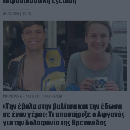
ιατροδικαστική εξέταση
05.08.2026 | 13:10
PRONEWS.GR /
ΕΣΩΤΕΡΙΚΗ ΑΣΦΑΛΕΙΑ
«Την έβαλα στην βαλίτσα και την έδωσα
σε έναν γέρο»: Τι υποστήριξε ο Αφγανός
για την δολοφονία της Βρετανίδας