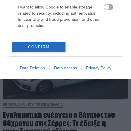
επιχείρηση στην περιοχή της Θερίσσου
– Ένας τραυματίας (βίντεο)
I want to allow Google to enable storage
related to security, including authentication
functionality and fraud prevention, and other
05.08.2026 | 13:18
user protection.
CONFIRM
Data Deletion
Data Access
Privacy Policy
PRONEWS.GR /
ΕΣΩΤΕΡΙΚΗ ΑΣΦΑΛΕΙΑ
Εγκληματική ενέργεια ο θάνατος του
68χρονου στις Σέρρες: Τι έδειξε η