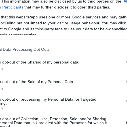
. This information may also be disclosed by us to third parties on the
IA
υελπίδων, με όλους τους εμπλεκόμενους να
Participants
that may further disclose it to other third parties.
αι ενώπιον του ανακριτή.
 that this website/app uses one or more Google services and may gath
including but not limited to your visit or usage behaviour. You may click 
πολογήθηκε ένας από τους κατηγορούμενους, ε
 to Google and its third-party tags to use your data for below specifi
α αναμένεται να ακολουθήσουν και οι υπόλοιποι
ogle consent section.
ν και ο φερόμενος ως επικεφαλής του κυκλώματ
 άνδρας.
l Data Processing Opt Outs
με τη δικογραφία, ο συγκεκριμένος άνδρας 
o opt-out of the Sharing of my personal data.
οργανώσει πλήρως τη λειτουργία του παράνο
In
ίου στο υπόγειο του φαρμακείου, σε κεντρι
o opt-out of the Sale of my Personal Data.
νδρίου, με στόχο την παραγωγή και εμπορία
In
υμένων ουσιών.
to opt-out of processing my Personal Data for Targeted
του κυκλώματος αποκαλύφθηκε έπειτα από επιχ
ing.
In
ομικής Αστυνομίας, η οποία εντόπισε τον χώρο 
ε στις συλλήψεις των εμπλεκομένων.
o opt-out of Collection, Use, Retention, Sale, and/or Sharing
ersonal Data that Is Unrelated with the Purposes for which it
lected.