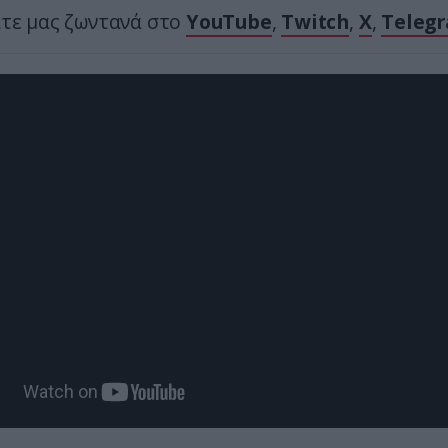
ίτε μας ζωντανά στο
YouTube
,
Twitch
,
X
,
Teleg