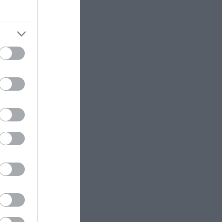
 που
ΑΓΡΙΑ ΖΩΗ
10:22
έθηκαν
Καζακστάν: Σπάνια τίγρης Αμούρ
ξόδου από
επέστρεψε στη φύση έπειτα από
70 χρόνια (βίντεο)
ι
τώσεις
ΔΙΕΘΝΗΣ ΠΟΛΙΤΙΚΗ
10:16
«Έξαλλος» ο Ν.Τραμπ με
δημοσιεύματα περί ελλείψεων
ι να
στα πυρομαχικά μετά τον
μιμες,
πόλεμο με το Ιράν – «Έχουμε
γαστήριο
αποθέματα»
ΕΣΩΤΕΡΙΚΗ ΑΣΦΑΛΕΙΑ
10:07
Κεφαλονιά: Προφυλακιστέος ο
θώς οι
44χρονος για την μεγάλη φωτιά
ρίες που
στην περιοχή της Πάστρας
μένων
ΚΑΤΟΙΚΙΔΙΑ
10:06