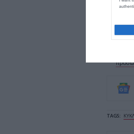
authenti
ΕΙΔΗΣΕΙΣ 
Το Κίε
ρωσικο
Ερμής 
σε έρω
Συντάξ
προσωπ
TAGS:
ΚΥΚ