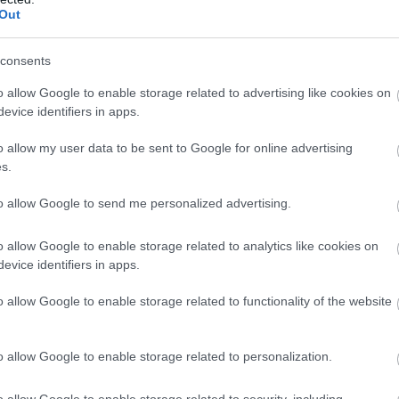
έστερο στάδιο της διαδικασίας, πέντε γυναίκες
Out
ύνταν στην ίδια υπόθεση απολογήθηκαν και αφ
ς με περιοριστικούς όρους, όπως απαγόρευση ε
consents
 υποχρεωτική εμφάνιση σε αστυνομικό τμήμα κα
o allow Google to enable storage related to advertising like cookies on
 χρηματικής εγγύησης, που σε ορισμένες περιπ
evice identifiers in apps.
 2.000 ευρώ.
o allow my user data to be sent to Google for online advertising
α, σύμφωνα με την ΕΡΤ, ο φαρμακοποιός φέρετα
s.
ε στην απολογία του ότι οι πράξεις του ήταν νό
to allow Google to send me personalized advertising.
πως ισχυρίστηκε – για ό,τι παρασκεύαζε στο ερ
ιατρικές συνταγές που του είχαν χορηγηθεί από
o allow Google to enable storage related to analytics like cookies on
evice identifiers in apps.
νές απολογίες αναμένεται να είναι πολύωρες, κα
o allow Google to enable storage related to functionality of the website
ύμενοι αντιμετωπίζουν ιδιαίτερα βαριές κατηγο
την κατοχή, παραγωγή και διακίνηση απαγορευ
o allow Google to enable storage related to personalization.
o allow Google to enable storage related to security, including