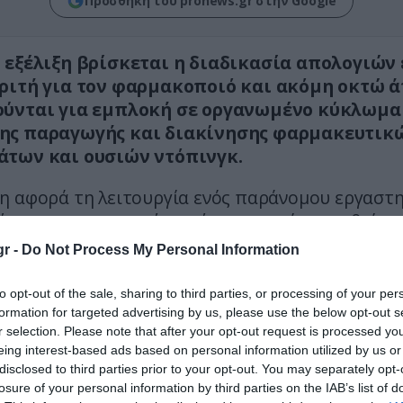
Προσθήκη του pronews.gr στην Google
 εξέλιξη βρίσκεται η διαδικασία απολογιών
ριτή για τον φαρμακοποιό και ακόμη οκτώ 
ούνται για εμπλοκή σε οργανωμένο κύκλωμα
ης παραγωγής και διακίνησης φαρμακευτικ
των και ουσιών ντόπινγκ.
η αφορά τη λειτουργία ενός παράνομου εργαστη
ύμφωνα με τις αρχές – φέρεται να είχε στηθεί κα
ύσε για περίπου έξι μήνες στο υπόγειο φαρμακ
r -
Do Not Process My Personal Information
δρι.
to opt-out of the sale, sharing to third parties, or processing of your per
ως αναφέρεται, παρασκευάζονταν απαγορευμένες
formation for targeted advertising by us, please use the below opt-out s
 χάπια αδυνατίσματος και άλλα επικίνδυνα σκε
r selection. Please note that after your opt-out request is processed y
eing interest-based ads based on personal information utilized by us or
 στη συνέχεια διοχετεύονταν παράνομα στην αγο
disclosed to third parties prior to your opt-out. You may separately opt-
losure of your personal information by third parties on the IAB’s list of
γίες πραγματοποιούνται στα δικαστήρια τη