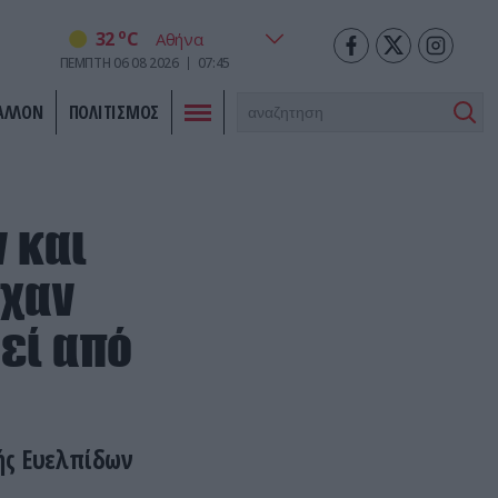
o
32
C
ΠΕΜΠΤΗ
06
08
2026
07:45
ΑΛΛΟΝ
ΠΟΛΙΤΙΣΜΟΣ
 και
ρχαν
εί από
ής Ευελπίδων