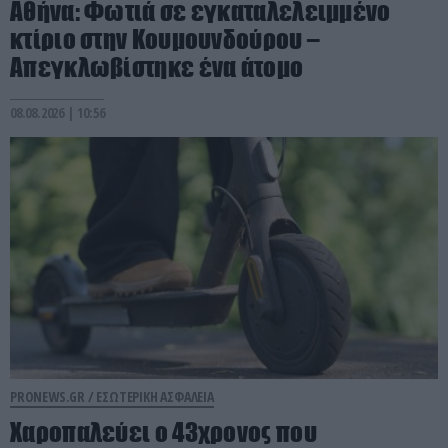
Αθήνα: Φωτιά σε εγκαταλελειμμένο
κτίριο στην Κουμουνδούρου –
Απεγκλωβίστηκε ένα άτομο
08.08.2026 | 10:56
PRONEWS.GR /
ΕΣΩΤΕΡΙΚΗ ΑΣΦΑΛΕΙΑ
Χαροπαλεύει ο 43χρονος που