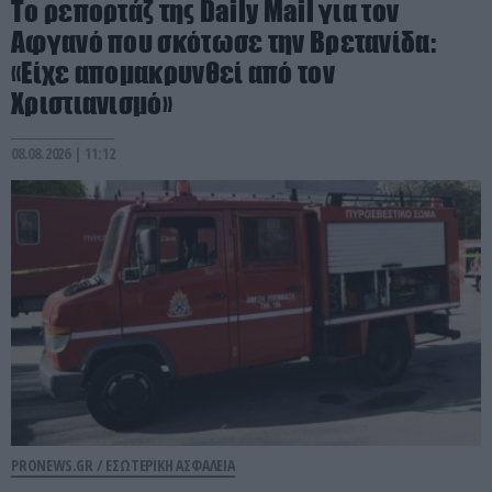
Το ρεπορτάζ της Daily Mail για τον
Αφγανό που σκότωσε την Βρετανίδα:
«Είχε απομακρυνθεί από τον
Χριστιανισμό»
08.08.2026 | 11:12
PRONEWS.GR /
ΕΣΩΤΕΡΙΚΗ ΑΣΦΑΛΕΙΑ