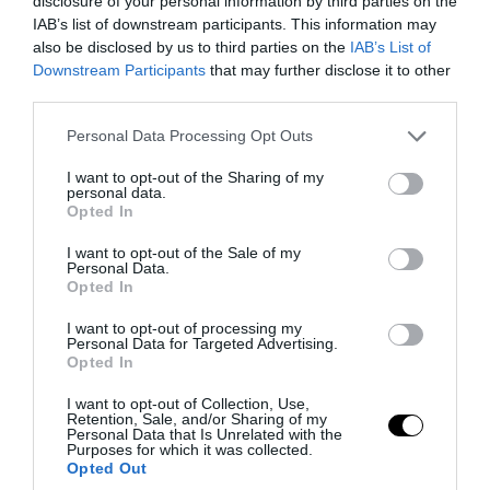
disclosure of your personal information by third parties on the
IAB’s list of downstream participants. This information may
also be disclosed by us to third parties on the
IAB’s List of
Downstream Participants
that may further disclose it to other
PRONEWS.GR /
ΕΣΩΤΕΡΙΚΗ ΑΣΦΑΛΕΙΑ
third parties.
Νοσοκομείο «Ερυθρός Σταυρός»: Ασθενής
Please note that this website/app uses one or more Google
Personal Data Processing Opt Outs
επιτέθηκε και κτύπησε γιατρό
services and may gather and store information including but
not limited to your visit or usage behaviour. You may click to
I want to opt-out of the Sharing of my
personal data.
grant or deny consent to Google and its third-party tags to
08.08.2026 | 13:36
Opted In
use your data for below specified purposes in below Google
consent section.
I want to opt-out of the Sale of my
Personal Data.
Opted In
I want to opt-out of processing my
Personal Data for Targeted Advertising.
Opted In
I want to opt-out of Collection, Use,
Retention, Sale, and/or Sharing of my
Personal Data that Is Unrelated with the
Purposes for which it was collected.
Opted Out