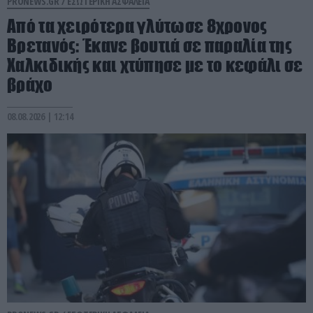
PRONEWS.GR /
ΕΣΩΤΕΡΙΚΗ ΑΣΦΑΛΕΙΑ
Από τα χειρότερα γλύτωσε 8χρονος
Βρετανός: Έκανε βουτιά σε παραλία της
Χαλκιδικής και χτύπησε με το κεφάλι σε
βράχο
08.08.2026 | 12:14