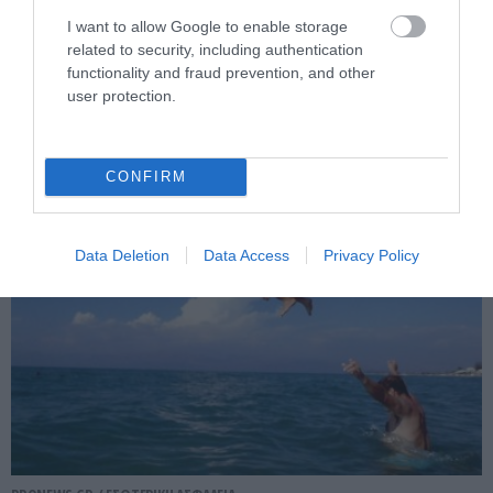
PRONEWS.GR /
ΕΣΩΤΕΡΙΚΗ ΑΣΦΑΛΕΙΑ
I want to allow Google to enable storage
Αγρίνιο: Συνελήφθη 43χρονος που
related to security, including authentication
οδηγούσε υπό την επήρεια αλκοόλ –
functionality and fraud prevention, and other
Βρέθηκε γεμιστήρας με σφαίρες στο
user protection.
όχημα
CONFIRM
08.08.2026 | 12:32
Data Deletion
Data Access
Privacy Policy