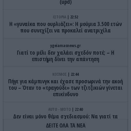
(upd)
ΙΣΤΟΡΙΑ
22:52
Η «γυναίκα που ουρλιάζει»: Η μούμια 3.500 ετών
που συνεχίζει να προκαλεί ανατριχίλα
ygeiamasnews.gr
Γιατί το μέλι δεν χαλάει σχεδόν ποτέ; – Η
επιστήμη δίνει την απάντηση
ΚΟΣΜΟΣ
22:44
Πήγε για κάμπινγκ και έχασε προσωρινά την ακοή
του – Όταν το «τραγούδι» των τζιτζικιών γίνεται
επικίνδυνο
AUTO - MOTO
22:40
Δεν είναι μόνο θέμα σχεδιασμού: Να γιατί τα
πίσω φώτα των αυτοκινήτων έχουν κόκκινο
ΔΕΙΤΕ ΟΛΑ ΤΑ ΝΕΑ
χρώμα