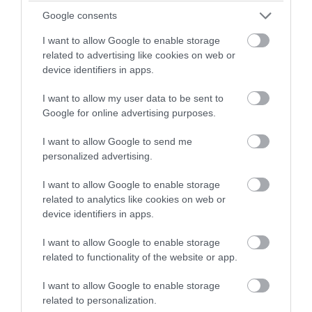
Google consents
PRONEWS.GR /
ΕΣΩΤΕΡΙΚΗ ΑΣΦΑΛΕΙΑ
«Θρίλερ» στον Λυκαβηττό: Εντοπίστηκε
I want to allow Google to enable storage
related to advertising like cookies on web or
σορός σε σπηλιά κοντά σε εκκλησάκι! –
device identifiers in apps.
Δείτε φωτογραφίες από το σημείο (upd)
I want to allow my user data to be sent to
Google for online advertising purposes.
08.08.2026 | 13:27
I want to allow Google to send me
personalized advertising.
I want to allow Google to enable storage
related to analytics like cookies on web or
device identifiers in apps.
I want to allow Google to enable storage
related to functionality of the website or app.
I want to allow Google to enable storage
related to personalization.