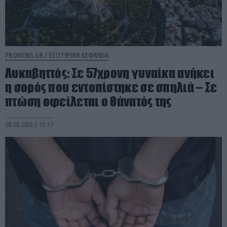
PRONEWS.GR /
ΕΣΩΤΕΡΙΚΗ ΑΣΦΑΛΕΙΑ
Λυκαβηττός: Σε 57χρονη γυναίκα ανήκει
η σορός που εντοπίστηκε σε σπηλιά – Σε
πτώση οφείλεται ο θάνατός της
08.08.2026 | 15:17