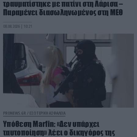
τραυματίστηκε με πατίνι στη Λάρισα –
Παραμένει διασωληνωμένος στη ΜΕΘ
08.08.2026 | 10:21
PRONEWS.GR /
ΕΣΩΤΕΡΙΚΗ ΑΣΦΑΛΕΙΑ
Υπόθεση Marfin: «Δεν υπάρχει
ταυτοποίηση» λέει ο δικηγόρος της