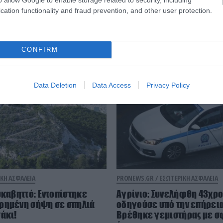
cation functionality and fraud prevention, and other user protection.
Εσωτερική Ασφάλεια
CONFIRM
Data Deletion
Data Access
Privacy Policy
ΚΗ ΑΣΦΑΛΕΙΑ
PRONEWS.GR /
ΕΣΩΤΕΡΙΚΗ ΑΣΦΑΛΕΙΑ
υκαβηττό: Εντοπίστηκε
Αγρίνιο: Συνελήφθη 43χρο
ρημένη σήψη σε σπηλιά
οδηγούσε υπό την επήρεια
άκι!
Βρέθηκε γεμιστήρας με σ