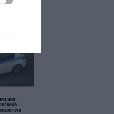
ΟΙΚΟΝΟΜΙΑ
12:24
Ηλεκτρική διασύνδεση Ελλάδας –
Κύπρου: Στη γαλλική Meridiam το
έργο – Πιάστηκαν στον «ύπνο»
ΑΔΜΗΕ και Λευκωσία!
TRAVEL
12:24
Τα πιο εντυπωσιακά φυσικά
φαινόμενα που μπορεί να δει
κανείς στην Ελλάδα
ΠΕΡΙΒΑΛΛΟΝ
12:15
Υψηλή η θερμοκρασία των
θαλάσσιων υδάτων στη δυτική
Μεσόγειο: Στους 33℃ περιοχή
νος που
της Μαγιόρκας
 αλκοόλ –
φαίρες στο