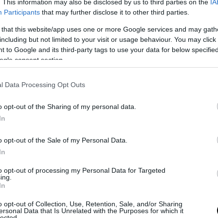
. This information may also be disclosed by us to third parties on the
IA
ΣΗΜΕΡΑ
Participants
that may further disclose it to other third parties.
 that this website/app uses one or more Google services and may gath
τακινούνται ολόκληρες πολυκατοικίες χωρίς να
including but not limited to your visit or usage behaviour. You may click 
αφιστούν
 to Google and its third-party tags to use your data for below specifi
αιότερο μοναστήρι της Ελλάδας κρύβει μια ιστορ
ogle consent section.
ι βγαλμένη από θρύλο
l Data Processing Opt Outs
νώνεται η κατάσταση της υγείας του Τ.Μπάιντεν: «
ος έχει κάνει μετάσταση στα οστά» λέει ο γιος του
o opt-out of the Sharing of my personal data.
In
Ακολουθήστε το
pronews.gr
στο Google News και μ
o opt-out of the Sale of my Personal Data.
πρώτοι όλες τις ειδήσεις
In
to opt-out of processing my Personal Data for Targeted
ing.
In
ΟΛΙΘΙ
ΝΑΡΚΗ
ΠΡΕΒΕΖΑ
o opt-out of Collection, Use, Retention, Sale, and/or Sharing
ersonal Data that Is Unrelated with the Purposes for which it
lected.