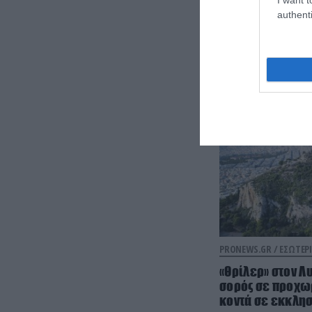
authenti
PRONEWS.GR /
ΕΣΩΤΕΡΙ
«Θρίλερ» στον Λ
σορός σε προχω
κοντά σε εκκλησ