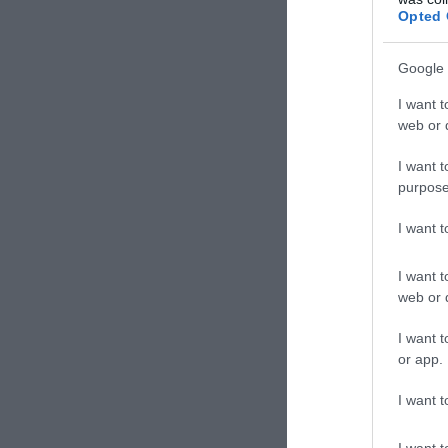
Δε
Opted 
Google 
I want t
web or d
I want t
purpose
I want 
I want t
web or d
I want t
or app.
I want t
I want t