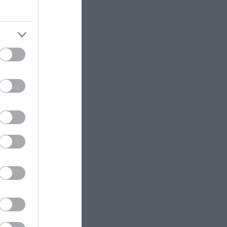
ram
Εντοπίστηκε σορός σε
προχωρημένη σήψη σε σπηλιά
κοντά σε εκκλησάκι!
ΕΣΩΤΕΡΙΚΗ ΑΣΦΑΛΕΙΑ
12:32
Αγρίνιο: Συνελήφθη 43χρονος που
οδηγούσε υπό την επήρεια
αλκοόλ – Βρέθηκε γεμιστήρας με
σφαίρες στο όχημα
ΙΣΤΟΡΙΑ
12:30
Αρχαία Ελλάδα: Αυτό είναι το
μυστηριώδες βότανο που κόστιζε
το βάρος του σε ασήμι
ΕΛΛΗΝΙΚΟ ΠΟΔΟΣΦΑΙΡΟ
12:29
Ο ΠΑΟΚ θέλει να λύσει το
πρόβλημά του στην επίθεση με
φορ που τον έχει «πληγώσει»