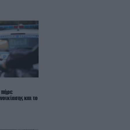
GOOD LIFE
12:15
Δέκα πασίγνωστες αγγλικές
λέξεις που έχουν ελληνικές ρίζες
ΕΣΩΤΕΡΙΚΗ ΑΣΦΑΛΕΙΑ
12:14
Από τα χειρότερα γλύτωσε
8χρονος Βρετανός: Έκανε βουτιά
σε παραλία της Χαλκιδικής και
χτύπησε με το κεφάλι σε βράχο
CELEBRITIES
12:06
Δ.Παπαδήμα: Ποζάρει με μπικίνι
στην παραλία και δείχνει πώς
είναι το σώμα της στα 63 της
η πήρε
(φωτο)
νοικίασης και το
12:06
Τα πρώτα ονόματα που
«κλείδωσαν» για το ψηφοδέλτιο