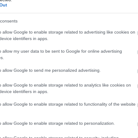
ίτε μας ζωντανά στο
YouTube
,
Twitch
,
X
,
Teleg
Out
consents
o allow Google to enable storage related to advertising like cookies on
evice identifiers in apps.
o allow my user data to be sent to Google for online advertising
s.
to allow Google to send me personalized advertising.
o allow Google to enable storage related to analytics like cookies on
evice identifiers in apps.
o allow Google to enable storage related to functionality of the website
o allow Google to enable storage related to personalization.
o allow Google to enable storage related to security, including