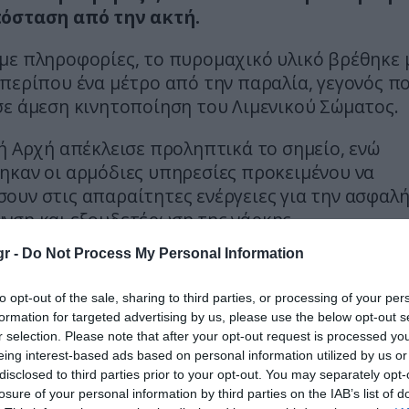
όσταση από την ακτή.
με πληροφορίες, το πυρομαχικό υλικό βρέθηκε 
περίπου ένα μέτρο από την παραλία, γεγονός π
σε άμεση κινητοποίηση του Λιμενικού Σώματος.
ή Αρχή απέκλεισε προληπτικά το σημείο, ενώ
ηκαν οι αρμόδιες υπηρεσίες προκειμένου να
ουν στις απαραίτητες ενέργειες για την ασφαλ
νση και εξουδετέρωση της νάρκης.
r -
Do Not Process My Personal Information
ι η πρώτη φορά που εντοπίζονται παρόμοια ευρ
οχή, καθώς στο παρελθόν έχουν βρεθεί νάρκες
to opt-out of the sale, sharing to third parties, or processing of your per
ς προέλευσης από την περίοδο του Β΄ ΠΠ. Οι ειδ
formation for targeted advertising by us, please use the below opt-out s
ν την εμφάνισή τους στη διάβρωση της ακτογρα
r selection. Please note that after your opt-out request is processed y
να καιρικά φαινόμενα που μετακινούν θαμμένο π
eing interest-based ads based on personal information utilized by us or
disclosed to third parties prior to your opt-out. You may separately opt-
ς την επιφάνεια.
losure of your personal information by third parties on the IAB’s list of