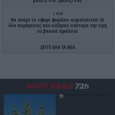
βάλετε στο τραπέζι σας
13:30
Θα πούμε το «ψωμί ψωμάκι» κυριολεκτικά: Οι
δύο παράγοντες που αύξησαν απότομα την τιμή
σε βασικά προϊόντα
ΙΣΤΟΡΙΑ
13:30
ΔΕΙΤΕ ΟΛΑ ΤΑ ΝΕΑ
Kaz II: H μυστήρια υπόθεση της εξαφάνισης του
τριμελούς πληρώματος του καταμαράν
ΕΣΩΤΕΡΙΚΗ ΑΣΦΑΛΕΙΑ
13:27
«Θρίλερ» στον Λυκαβηττό: Εντοπίστηκε σορός σε
σπηλιά κοντά σε εκκλησάκι! – Δείτε φωτογραφίες
MOST READ
72h
από το σημείο (upd)
ΕΝΟΠΛΕΣ ΣΥΓΚΡΟΥΣΕΙΣ
13:20
ΕΚΤΑΚΤΟ: Τρεις Μεραρχίες του βορειοκορεατικού
Στρατού αναπτύχθηκαν ταχύτατα στη Ρωσία