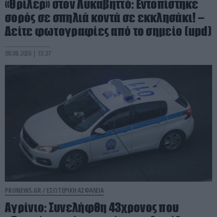
«Θρίλερ» στον Λυκαβηττό: Εντοπίστηκε
σορός σε σπηλιά κοντά σε εκκλησάκι! –
Δείτε φωτογραφίες από το σημείο (upd)
08.08.2026 | 13:27
PRONEWS.GR /
ΕΣΩΤΕΡΙΚΗ ΑΣΦΑΛΕΙΑ
Αγρίνιο: Συνελήφθη 43χρονος που