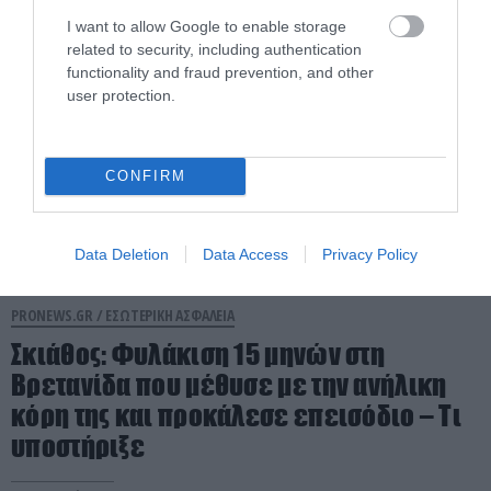
07.08.2026 | 22:05
I want to allow Google to enable storage
related to security, including authentication
functionality and fraud prevention, and other
user protection.
CONFIRM
Data Deletion
Data Access
Privacy Policy
PRONEWS.GR /
ΕΣΩΤΕΡΙΚΗ ΑΣΦΑΛΕΙΑ
Σκιάθος: Φυλάκιση 15 μηνών στη
Βρετανίδα που μέθυσε με την ανήλικη
κόρη της και προκάλεσε επεισόδιο – Τι
υποστήριξε