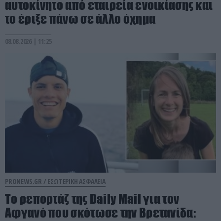
αυτοκίνητο από εταιρεία ενοικίασης και
το έριξε πάνω σε άλλο όχημα
08.08.2026 | 11:25
PRONEWS.GR /
ΕΣΩΤΕΡΙΚΗ ΑΣΦΑΛΕΙΑ
Το ρεπορτάζ της Daily Mail για τον
Αφγανό που σκότωσε την Βρετανίδα: