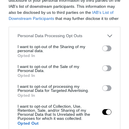
disclosure of your personal information by third parties on the
IAB’s list of downstream participants. This information may
08.08.2026 | 10:21
also be disclosed by us to third parties on the
IAB’s List of
Downstream Participants
that may further disclose it to other
third parties.
Please note that this website/app uses one or more Google
Personal Data Processing Opt Outs
services and may gather and store information including but
not limited to your visit or usage behaviour. You may click to
I want to opt-out of the Sharing of my
personal data.
grant or deny consent to Google and its third-party tags to
Opted In
use your data for below specified purposes in below Google
consent section.
I want to opt-out of the Sale of my
Personal Data.
Opted In
I want to opt-out of processing my
PRONEWS.GR /
ΕΣΩΤΕΡΙΚΗ ΑΣΦΑΛΕΙΑ
Personal Data for Targeted Advertising.
Opted In
Υπόθεση Marfin: «Δεν υπάρχει
I want to opt-out of Collection, Use,
ταυτοποίηση» λέει ο δικηγόρος της
Retention, Sale, and/or Sharing of my
Personal Data that Is Unrelated with the
46χρονης
Purposes for which it was collected.
Opted Out