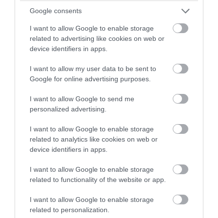
08.08.2026 | 09:01
Google consents
I want to allow Google to enable storage
related to advertising like cookies on web or
device identifiers in apps.
I want to allow my user data to be sent to
Google for online advertising purposes.
I want to allow Google to send me
personalized advertising.
I want to allow Google to enable storage
PRONEWS.GR /
ΕΣΩΤΕΡΙΚΗ ΑΣΦΑΛΕΙΑ
related to analytics like cookies on web or
device identifiers in apps.
Πόρτο Γερμενό: Σκύλος γύρισε σοβαρά
τραυματισμένος στο σπίτι που τον
I want to allow Google to enable storage
related to functionality of the website or app.
φρόντιζαν μία εβδομάδα μετά τη φωτιά
(φώτο)
I want to allow Google to enable storage
related to personalization.