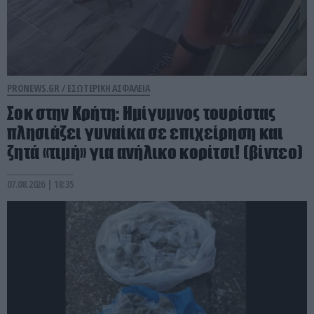
PRONEWS.GR /
ΕΣΩΤΕΡΙΚΗ ΑΣΦΑΛΕΙΑ
Σοκ στην Κρήτη: Ημίγυμνος τουρίστας
πλησιάζει γυναίκα σε επιχείρηση και
ζητά «τιμή» για ανήλικο κορίτσι! (βίντεο)
07.08.2026 | 18:35