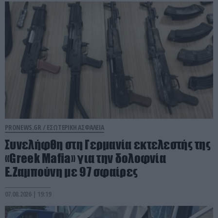
PRONEWS.GR /
ΕΣΩΤΕΡΙΚΗ ΑΣΦΑΛΕΙΑ
Συνελήφθη στη Γερμανία εκτελεστής της
«Greek Mafia» για την δολοφνία
Ε.Ζαμπούνη με 97 σφαίρες
07.08.2026 | 19:19