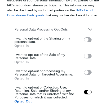
disclosure of your personal information by third parties on the
IAB’s list of downstream participants. This information may
09.08.2026 | 07:51
also be disclosed by us to third parties on the
IAB’s List of
Downstream Participants
that may further disclose it to other
third parties.
Please note that this website/app uses one or more Google
Personal Data Processing Opt Outs
services and may gather and store information including but
not limited to your visit or usage behaviour. You may click to
I want to opt-out of the Sharing of my
personal data.
grant or deny consent to Google and its third-party tags to
Opted In
use your data for below specified purposes in below Google
consent section.
I want to opt-out of the Sale of my
Personal Data.
Opted In
I want to opt-out of processing my
PRONEWS.GR /
ΕΣΩΤΕΡΙΚΗ ΑΣΦΑΛΕΙΑ
Personal Data for Targeted Advertising.
Opted In
Ιστιοφόρο προσάραξε στη Νάξο – Σώοι
I want to opt-out of Collection, Use,
και οι έξι επιβαίνοντες
Retention, Sale, and/or Sharing of my
Personal Data that Is Unrelated with the
Purposes for which it was collected.
09.08.2026 | 07:44
Opted Out