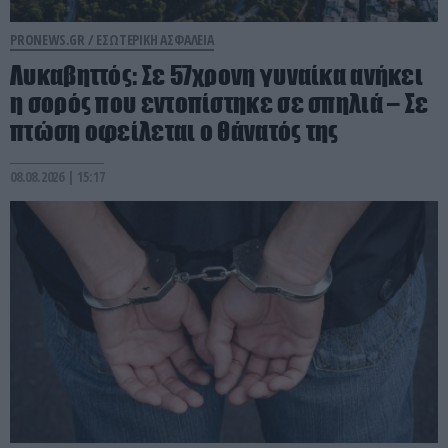
PRONEWS.GR /
ΕΣΩΤΕΡΙΚΗ ΑΣΦΑΛΕΙΑ
Λυκαβηττός: Σε 57χρονη γυναίκα ανήκει
η σορός που εντοπίστηκε σε σπηλιά – Σε
πτώση οφείλεται ο θάνατός της
08.08.2026 | 15:17