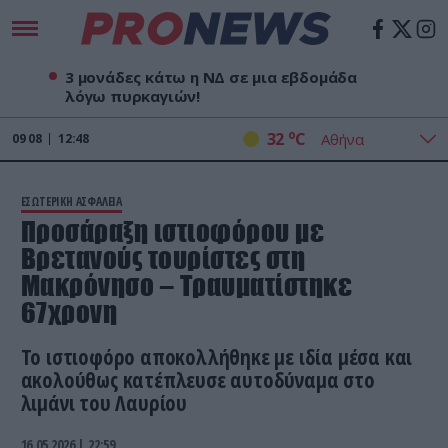
3 μονάδες κάτω η ΝΔ σε μια εβδομάδα
λόγω πυρκαγιών!
o
32
C
09
08
12:48
ΕΣΩΤΕΡΙΚΗ ΑΣΦΑΛΕΙΑ
Προσάραξη ιστιοφόρου με
Βρετανούς τουρίστες στη
Μακρόνησο – Τραυματίστηκε
67χρονη
Το ιστιοφόρο αποκολλήθηκε με ιδία μέσα και
ακολούθως κατέπλευσε αυτοδύναμα στο
λιμάνι του Λαυρίου
16.05.2026 | 22:59