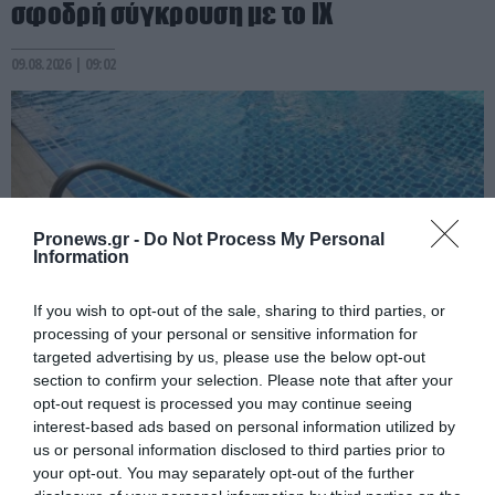
σφοδρή σύγκρουση με το ΙΧ
09.08.2026 | 09:02
Pronews.gr -
Do Not Process My Personal
Information
If you wish to opt-out of the sale, sharing to third parties, or
processing of your personal or sensitive information for
targeted advertising by us, please use the below opt-out
PRONEWS.GR /
ΕΣΩΤΕΡΙΚΗ ΑΣΦΑΛΕΙΑ
section to confirm your selection. Please note that after your
opt-out request is processed you may continue seeing
Τραγωδία στην Πάρο: Ο μπάρμαν
interest-based ads based on personal information utilized by
βούτηξε στην πισίνα για να σώσει το
us or personal information disclosed to third parties prior to
4χρονο αγόρι
your opt-out. You may separately opt-out of the further