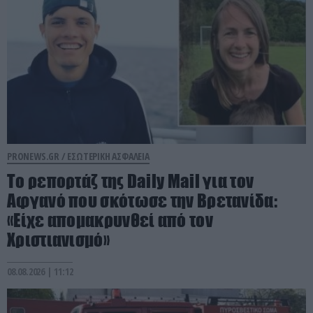
PRONEWS.GR /
ΕΣΩΤΕΡΙΚΗ ΑΣΦΑΛΕΙΑ
Το ρεπορτάζ της Daily Mail για τον
Αφγανό που σκότωσε την Βρετανίδα:
«Είχε απομακρυνθεί από τον
Χριστιανισμό»
08.08.2026 | 11:12