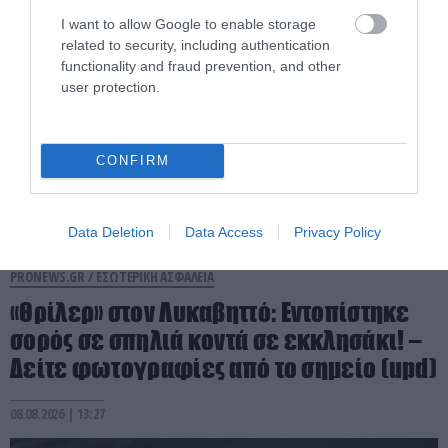
I want to allow Google to enable storage
related to security, including authentication
functionality and fraud prevention, and other
user protection.
CONFIRM
Data Deletion
Data Access
Privacy Policy
PRONEWS.GR /
ΕΣΩΤΕΡΙΚΗ ΑΣΦΑΛΕΙΑ
«Θρίλερ» στον Λυκαβηττό: Εντοπίστηκε
σορός σε σπηλιά κοντά σε εκκλησάκι! –
Δείτε φωτογραφίες από το σημείο (upd)
08.08.2026 | 13:27