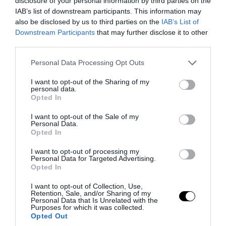
βία
disclosure of your personal information by third parties on the
IAB’s list of downstream participants. This information may
also be disclosed by us to third parties on the
IAB’s List of
08.08.2026 | 14:22
Downstream Participants
that may further disclose it to other
third parties.
Please note that this website/app uses one or more Google
Personal Data Processing Opt Outs
services and may gather and store information including but
not limited to your visit or usage behaviour. You may click to
I want to opt-out of the Sharing of my
personal data.
grant or deny consent to Google and its third-party tags to
Opted In
use your data for below specified purposes in below Google
consent section.
I want to opt-out of the Sale of my
Personal Data.
Opted In
I want to opt-out of processing my
Personal Data for Targeted Advertising.
PRONEWS.GR /
ΕΣΩΤΕΡΙΚΗ ΑΣΦΑΛΕΙΑ
Opted In
Παλαιό Φάληρο: Συνελήφθη 40χρονο
I want to opt-out of Collection, Use,
Retention, Sale, and/or Sharing of my
μέλος της οργάνωσης του «Έντικ» –
Personal Data that Is Unrelated with the
Purposes for which it was collected.
Συμμετείχε σε εκβιασμούς &
Opted Out